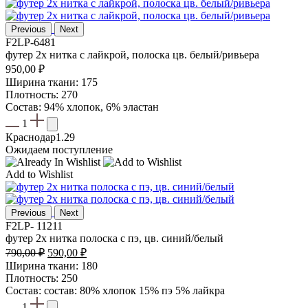
Previous
Next
F2LP-6481
футер 2х нитка с лайкрой, полоска цв. белый/ривьера
950,00
₽
Ширина ткани: 175
Плотность: 270
Состав: 94% хлопок, 6% эластан
1
Краснодар
1.29
Ожидаем поступление
Add to Wishlist
Previous
Next
F2LP- 11211
футер 2х нитка полоска с пэ, цв. синий/белый
Первоначальная
Текущая
790,00
₽
590,00
₽
цена
цена:
Ширина ткани: 180
составляла
590,00 ₽.
Плотность: 250
790,00 ₽.
Состав: состав: 80% хлопок 15% пэ 5% лайкра
1