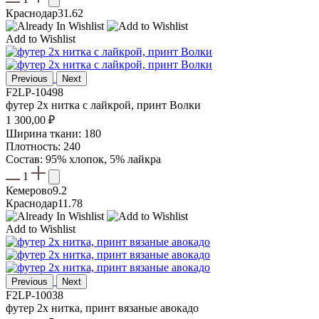
Краснодар
31.62
Add to Wishlist
Previous
Next
F2LP-10498
футер 2х нитка с лайкрой, принт Волки
1 300,00
₽
Ширина ткани: 180
Плотность: 240
Состав: 95% хлопок, 5% лайкра
1
Кемерово
9.2
Краснодар
11.78
Add to Wishlist
Previous
Next
F2LP-10038
футер 2х нитка, принт вязаные авокадо