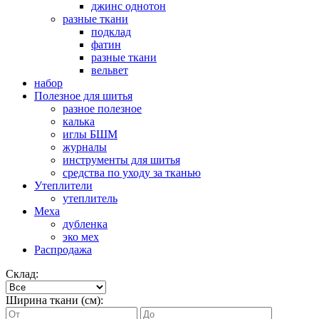
джинс однотон
разные ткани
подклад
фатин
разные ткани
вельвет
набор
Полезное для шитья
разное полезное
калька
иглы БШМ
журналы
инструменты для шитья
средства по уходу за тканью
Утеплители
утеплитель
Меха
дубленка
эко мех
Распродажа
Склад:
Ширина ткани (см):