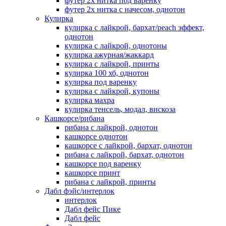
футер 2х нитка под варенку
футер 2х нитка с начесом, однотон
Кулирка
кулирка с лайкрой, бархат/peach эффект,
однотон
кулирка с лайкрой, однотоны
кулирка ажурная/жаккард
кулирка с лайкрой, принты
кулирка 100 хб, однотон
кулирка под варенку
кулирка с лайкрой, купоны
кулирка махра
кулирка тенсель, модал, вискоза
Кашкорсе/рибана
рибана с лайкрой, однотон
кашкорсе однотон
кашкорсе с лайкрой, бархат, однотон
рибана с лайкрой, бархат, однотон
кашкорсе под варенку
кашкорсе принт
рибана с лайкрой, принты
Дабл фэйс/интерлок
интерлок
Дабл фейс Пике
Дабл фейс