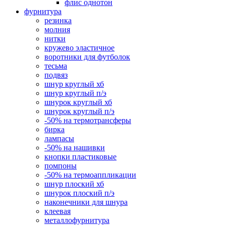
флис однотон
фурнитура
резинка
молния
нитки
кружево эластичное
воротники для футболок
тесьма
подвяз
шнур круглый хб
шнур круглый п/э
шнурок круглый хб
шнурок круглый п/э
-50% на термотрансферы
бирка
лампасы
-50% на нашивки
кнопки пластиковые
помпоны
-50% на термоаппликации
шнур плоский хб
шнурок плоский п/э
наконечники для шнура
клеевая
металлофурнитура