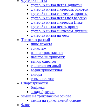
Футер 3х нитка
футер 3х нитка петля, однотон
футер 3х нитка с начесом, однотон
футер 3х нитка с начесом, принты
футер 3х нитка петля под варенку
футер 3х нитка с начесом Пике
футер 3х нитка петля, принт
футер 3х нитка с начесом, пухлый
футер 3х нитка на меху
Трикотаж разный
пике лакоста
трикотаж
лапша трикотажная
пальтовый трикотаж
велюр однотон
трикотаж вязаный
вафля трикотажная
ангора
термополотно
Спорт трикотаж
бифлекс
эскада/джерси
замша на трикотажной основе
замша на трикотажной основе
Флис