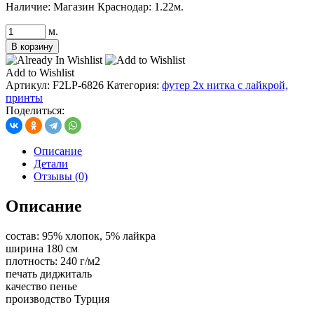
Наличие:
Магазин Краснодар: 1.22м.
Количество
м.
товара
В корзину
футер
2х
Add to Wishlist
нитка,
Артикул:
F2LP-6826
Категория:
футер 2х нитка с лайкрой,
принт
принты
Жасмин
Поделиться:
(компаньон)
Описание
Детали
Отзывы (0)
Описание
состав: 95% хлопок, 5% лайкра
ширина 180 см
плотность: 240 г/м2
печать диджиталь
качество пенье
производство Турция