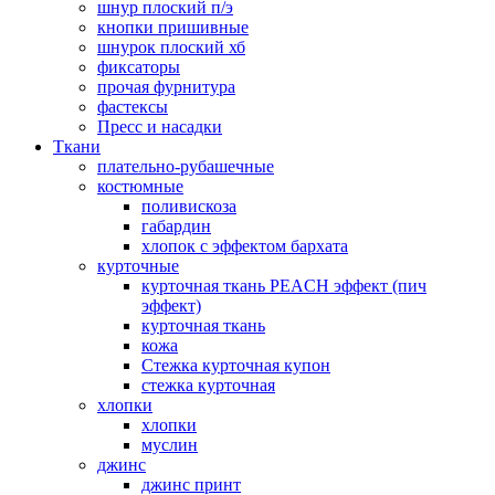
шнур плоский п/э
кнопки пришивные
шнурок плоский хб
фиксаторы
прочая фурнитура
фастексы
Пресс и насадки
Ткани
плательно-рубашечные
костюмные
поливискоза
габардин
хлопок с эффектом бархата
курточные
курточная ткань PEACH эффект (пич
эффект)
курточная ткань
кожа
Стежка курточная купон
стежка курточная
хлопки
хлопки
муслин
джинс
джинс принт