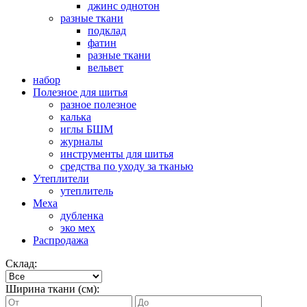
джинс однотон
разные ткани
подклад
фатин
разные ткани
вельвет
набор
Полезное для шитья
разное полезное
калька
иглы БШМ
журналы
инструменты для шитья
средства по уходу за тканью
Утеплители
утеплитель
Меха
дубленка
эко мех
Распродажа
Склад:
Ширина ткани (см):