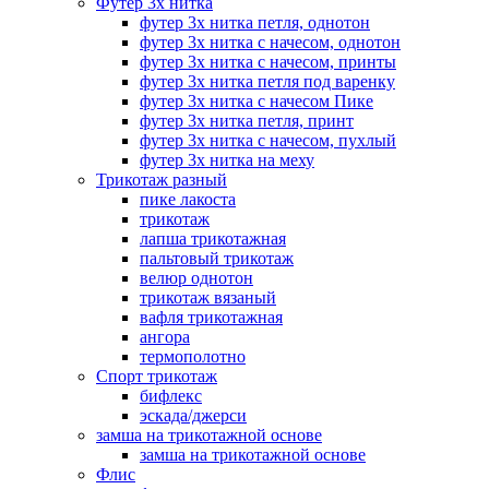
Футер 3х нитка
футер 3х нитка петля, однотон
футер 3х нитка с начесом, однотон
футер 3х нитка с начесом, принты
футер 3х нитка петля под варенку
футер 3х нитка с начесом Пике
футер 3х нитка петля, принт
футер 3х нитка с начесом, пухлый
футер 3х нитка на меху
Трикотаж разный
пике лакоста
трикотаж
лапша трикотажная
пальтовый трикотаж
велюр однотон
трикотаж вязаный
вафля трикотажная
ангора
термополотно
Спорт трикотаж
бифлекс
эскада/джерси
замша на трикотажной основе
замша на трикотажной основе
Флис