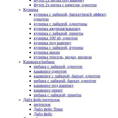
футер 2х нитка под варенку
футер 2х нитка с начесом, однотон
Кулирка
кулирка с лайкрой, бархат/peach эффект,
однотон
кулирка с лайкрой, однотоны
кулирка ажурная/жаккард
кулирка с лайкрой, принты
кулирка 100 хб, однотон
кулирка под варенку
кулирка с лайкрой, купоны
кулирка махра
кулирка тенсель, модал, вискоза
Кашкорсе/рибана
рибана с лайкрой, однотон
кашкорсе однотон
кашкорсе с лайкрой, бархат, однотон
рибана с лайкрой, бархат, однотон
кашкорсе под варенку
кашкорсе принт
рибана с лайкрой, принты
Дабл фэйс/интерлок
интерлок
Дабл фейс Пике
Дабл фейс