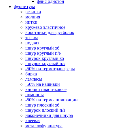
флис однотон
фурнитура
резинка
молния
нитки
кружево эластичное
воротники для футболок
тесьма
подвяз
шнур круглый хб
шнур круглый п/э
шнурок круглый хб
шнурок круглый п/э
-50% на термотрансферы
бирка
лампасы
-50% на нашивки
кнопки пластиковые
помпоны
-50% на термоаппликации
шнур плоский хб
шнурок плоский п/э
наконечники для шнура
клеевая
металлофурнитура