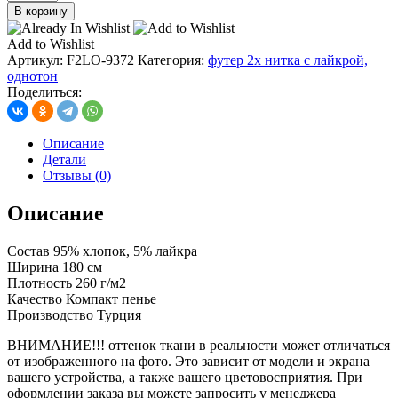
товара
В корзину
футер
2х
Add to Wishlist
нитка
Артикул:
F2LO-9372
Категория:
футер 2х нитка с лайкрой,
с
однотон
лайкрой,
Поделиться:
цв.
графит
(9487)
Описание
Детали
Отзывы (0)
Описание
Состав 95% хлопок, 5% лайкра
Ширина 180 см
Плотность 260 г/м2
Качество Компакт пенье
Производство Турция
ВНИМАНИЕ!!! оттенок ткани в реальности может отличаться
от изображенного на фото. Это зависит от модели и экрана
вашего устройства, а также вашего цветовосприятия. При
оформлении заказа вы можете запросить у менеджера