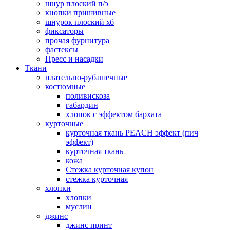
шнур плоский п/э
кнопки пришивные
шнурок плоский хб
фиксаторы
прочая фурнитура
фастексы
Пресс и насадки
Ткани
плательно-рубашечные
костюмные
поливискоза
габардин
хлопок с эффектом бархата
курточные
курточная ткань PEACH эффект (пич
эффект)
курточная ткань
кожа
Стежка курточная купон
стежка курточная
хлопки
хлопки
муслин
джинс
джинс принт