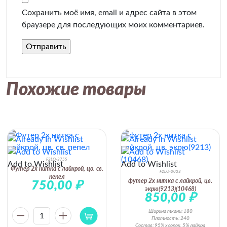
Сохранить моё имя, email и адрес сайта в этом
браузере для последующих моих комментариев.
Похожие товары
Previous
Next
F2LO-3755
Add to Wishlist
Add to Wishlist
Футер 2х нитка с лайкрой, цв. св.
F2LO-0033
пепел
футер 2х нитка с лайкрой, цв.
750,00
₽
экрю(9213)(10468)
850,00
₽
Ширина ткани: 180
1
Плотность: 240
Состав: 95% хлопок, 5% лайкра