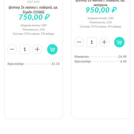
футер 2х нитка с лайкрой, цв.
F2LO-1291
петроль
футер 2х нитка с лайкрой, цв.
950,00
₽
бордо (10666)
750,00
₽
Ширина ткани: 180
Плотность: 250
Ширина ткани: 180
Состав: 92% хлопок, 8% лайкра
Плотность: 240
Состав: 95% хлопок, 5% лайкра
1
1
Кемерово
26.84
Краснодар
6.46
Краснодар
15.33