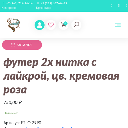
+7 (961) 714-96-14
+7 (999) 637-44-79
Кемерово
Краснодар
Add to Wishlist
0
КАТАЛОГ
футер 2х нитка с
лайкрой, цв. кремовая
роза
750,00
₽
Наличие:
Артикул:
F2LO-3990