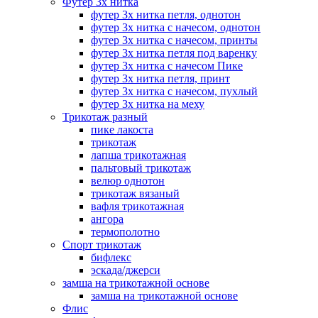
Футер 3х нитка
футер 3х нитка петля, однотон
футер 3х нитка с начесом, однотон
футер 3х нитка с начесом, принты
футер 3х нитка петля под варенку
футер 3х нитка с начесом Пике
футер 3х нитка петля, принт
футер 3х нитка с начесом, пухлый
футер 3х нитка на меху
Трикотаж разный
пике лакоста
трикотаж
лапша трикотажная
пальтовый трикотаж
велюр однотон
трикотаж вязаный
вафля трикотажная
ангора
термополотно
Спорт трикотаж
бифлекс
эскада/джерси
замша на трикотажной основе
замша на трикотажной основе
Флис