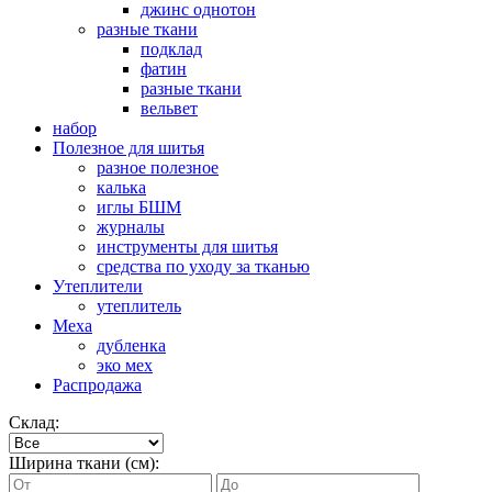
джинс однотон
разные ткани
подклад
фатин
разные ткани
вельвет
набор
Полезное для шитья
разное полезное
калька
иглы БШМ
журналы
инструменты для шитья
средства по уходу за тканью
Утеплители
утеплитель
Меха
дубленка
эко мех
Распродажа
Склад:
Ширина ткани (см):