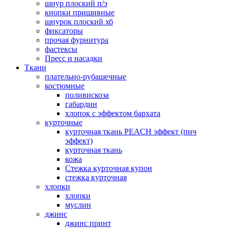
шнур плоский п/э
кнопки пришивные
шнурок плоский хб
фиксаторы
прочая фурнитура
фастексы
Пресс и насадки
Ткани
плательно-рубашечные
костюмные
поливискоза
габардин
хлопок с эффектом бархата
курточные
курточная ткань PEACH эффект (пич
эффект)
курточная ткань
кожа
Стежка курточная купон
стежка курточная
хлопки
хлопки
муслин
джинс
джинс принт