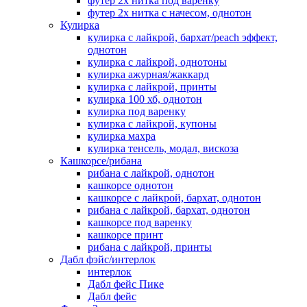
футер 2х нитка под варенку
футер 2х нитка с начесом, однотон
Кулирка
кулирка с лайкрой, бархат/peach эффект,
однотон
кулирка с лайкрой, однотоны
кулирка ажурная/жаккард
кулирка с лайкрой, принты
кулирка 100 хб, однотон
кулирка под варенку
кулирка с лайкрой, купоны
кулирка махра
кулирка тенсель, модал, вискоза
Кашкорсе/рибана
рибана с лайкрой, однотон
кашкорсе однотон
кашкорсе с лайкрой, бархат, однотон
рибана с лайкрой, бархат, однотон
кашкорсе под варенку
кашкорсе принт
рибана с лайкрой, принты
Дабл фэйс/интерлок
интерлок
Дабл фейс Пике
Дабл фейс