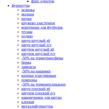
флис однотон
фурнитура
резинка
молния
нитки
кружево эластичное
воротники для футболок
тесьма
подвяз
шнур круглый хб
шнур круглый п/э
шнурок круглый хб
шнурок круглый п/э
-50% на термотрансферы
бирка
лампасы
-50% на нашивки
кнопки пластиковые
помпоны
-50% на термоаппликации
шнур плоский хб
шнурок плоский п/э
наконечники для шнура
клеевая
металлофурнитура