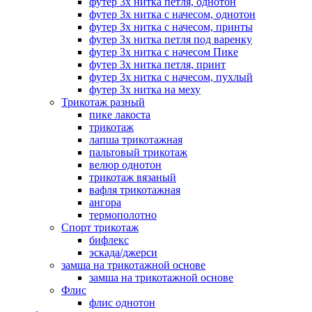
футер 3х нитка петля, однотон
футер 3х нитка с начесом, однотон
футер 3х нитка с начесом, принты
футер 3х нитка петля под варенку
футер 3х нитка с начесом Пике
футер 3х нитка петля, принт
футер 3х нитка с начесом, пухлый
футер 3х нитка на меху
Трикотаж разный
пике лакоста
трикотаж
лапша трикотажная
пальтовый трикотаж
велюр однотон
трикотаж вязаный
вафля трикотажная
ангора
термополотно
Спорт трикотаж
бифлекс
эскада/джерси
замша на трикотажной основе
замша на трикотажной основе
Флис
флис однотон