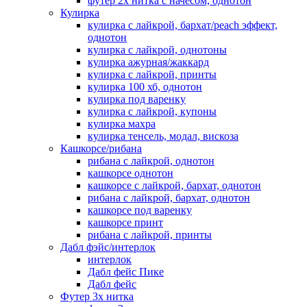
футер 2х нитка с начесом, однотон
Кулирка
кулирка с лайкрой, бархат/peach эффект,
однотон
кулирка с лайкрой, однотоны
кулирка ажурная/жаккард
кулирка с лайкрой, принты
кулирка 100 хб, однотон
кулирка под варенку
кулирка с лайкрой, купоны
кулирка махра
кулирка тенсель, модал, вискоза
Кашкорсе/рибана
рибана с лайкрой, однотон
кашкорсе однотон
кашкорсе с лайкрой, бархат, однотон
рибана с лайкрой, бархат, однотон
кашкорсе под варенку
кашкорсе принт
рибана с лайкрой, принты
Дабл фэйс/интерлок
интерлок
Дабл фейс Пике
Дабл фейс
Футер 3х нитка