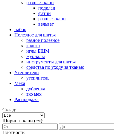
разные ткани
подклад
фатин
разные ткани
вельвет
набор
Полезное для шитья
разное полезное
калька
иглы БШМ
журналы
инструменты для шитья
средства по уходу за тканью
Утеплители
утеплитель
Меха
дубленка
эко мех
Распродажа
Склад:
Ширина ткани (см):
Плотность: