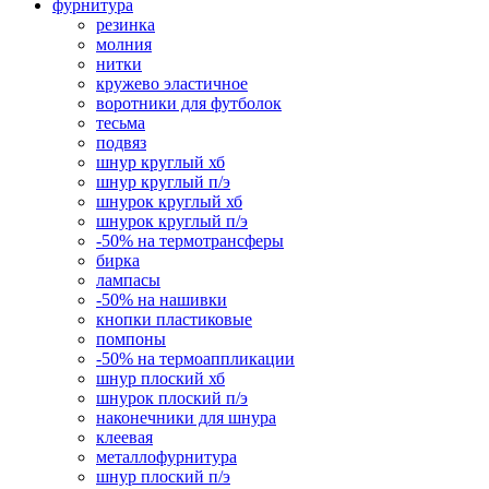
фурнитура
резинка
молния
нитки
кружево эластичное
воротники для футболок
тесьма
подвяз
шнур круглый хб
шнур круглый п/э
шнурок круглый хб
шнурок круглый п/э
-50% на термотрансферы
бирка
лампасы
-50% на нашивки
кнопки пластиковые
помпоны
-50% на термоаппликации
шнур плоский хб
шнурок плоский п/э
наконечники для шнура
клеевая
металлофурнитура
шнур плоский п/э