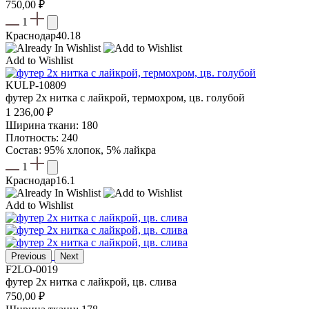
750,00
₽
1
Краснодар
40.18
Add to Wishlist
KULP-10809
футер 2х нитка с лайкрой, термохром, цв. голубой
1 236,00
₽
Ширина ткани: 180
Плотность: 240
Состав: 95% хлопок, 5% лайкра
1
Краснодар
16.1
Add to Wishlist
Previous
Next
F2LO-0019
футер 2х нитка с лайкрой, цв. слива
750,00
₽