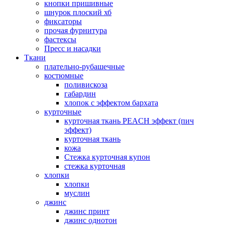
кнопки пришивные
шнурок плоский хб
фиксаторы
прочая фурнитура
фастексы
Пресс и насадки
Ткани
плательно-рубашечные
костюмные
поливискоза
габардин
хлопок с эффектом бархата
курточные
курточная ткань PEACH эффект (пич
эффект)
курточная ткань
кожа
Стежка курточная купон
стежка курточная
хлопки
хлопки
муслин
джинс
джинс принт
джинс однотон