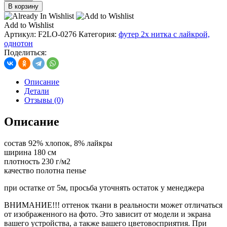
товара
В корзину
футер
2х
Add to Wishlist
нитка
Артикул:
F2LO-0276
Категория:
футер 2х нитка с лайкрой,
с
однотон
лайкрой,
Поделиться:
цв.
петроль
Описание
Детали
Отзывы (0)
Описание
состав 92% хлопок, 8% лайкры
ширина 180 см
плотность 230 г/м2
качество полотна пенье
при остатке от 5м, просьба уточнять остаток у менеджера
ВНИМАНИЕ!!! оттенок ткани в реальности может отличаться
от изображенного на фото. Это зависит от модели и экрана
вашего устройства, а также вашего цветовосприятия. При