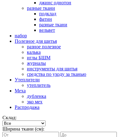
джинс однотон
разные ткани
подклад
фатин
разные ткани
вельвет
набор
Полезное для шитья
разное полезное
калька
иглы БШМ
журналы
инструменты для шитья
средства по уходу за тканью
Утеплители
утеплитель
Меха
дубленка
эко мех
Распродажа
Склад:
Ширина ткани (см):