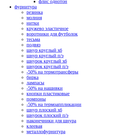
флис однотон
фурнитура
резинка
молния
нитки
кружево эластичное
воротники для футболок
тесьма
подвяз
шнур круглый хб
шнур круглый п/э
шнурок круглый хб
шнурок круглый п/э
-50% на термотрансферы
бирка
лампасы
-50% на нашивки
кнопки пластиковые
помпоны
-50% на термоаппликации
шнур плоский хб
шнурок плоский п/э
наконечники для шнура
клеевая
металлофурнитура