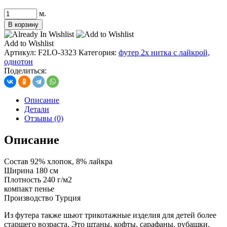
Количество
м.
товара
В корзину
футер
2х
Add to Wishlist
нитка
Артикул:
F2LO-3323
Категория:
футер 2х нитка с лайкрой,
с
однотон
лайкрой,
Поделиться:
цв.
снежная
мята
Описание
Детали
Отзывы (0)
Описание
Состав 92% хлопок, 8% лайкра
Ширина 180 см
Плотность 240 г/м2
компакт пенье
Производство Турция
Из футера также шьют трикотажные изделия для детей более
старшего возраста. Это штаны, кофты, сарафаны, рубашки,