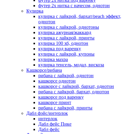
футер 2х нитка под варенку
футер 2х нитка с начесом, однотон
Кулирка
кулирка с лайкрой, бархат/peach эффект,
однотон
кулирка с лайкрой, однотоны
кулирка ажурная/жаккард
кулирка с лайкрой, принты
кулирка 100 хб, однотон
кулирка под варенку
кулирка с лайкрой, купоны
кулирка махра
кулирка тенсель, модал, вискоза
Кашкорсе/рибана
рибана с лайкрой, однотон
кашкорсе однотон
кашкорсе с лайкрой, бархат, однотон
рибана с лайкрой, бархат, однотон
кашкорсе под варенку
кашкорсе принт
рибана с лайкрой, принты
Дабл фэйс/интерлок
интерлок
Дабл фейс Пике
Дабл фейс