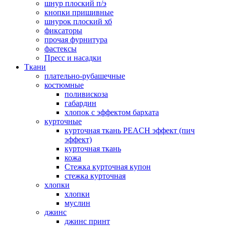
шнур плоский п/э
кнопки пришивные
шнурок плоский хб
фиксаторы
прочая фурнитура
фастексы
Пресс и насадки
Ткани
плательно-рубашечные
костюмные
поливискоза
габардин
хлопок с эффектом бархата
курточные
курточная ткань PEACH эффект (пич
эффект)
курточная ткань
кожа
Стежка курточная купон
стежка курточная
хлопки
хлопки
муслин
джинс
джинс принт