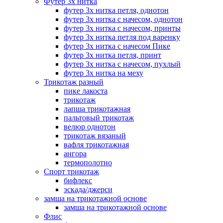
Футер 3х нитка
футер 3х нитка петля, однотон
футер 3х нитка с начесом, однотон
футер 3х нитка с начесом, принты
футер 3х нитка петля под варенку
футер 3х нитка с начесом Пике
футер 3х нитка петля, принт
футер 3х нитка с начесом, пухлый
футер 3х нитка на меху
Трикотаж разный
пике лакоста
трикотаж
лапша трикотажная
пальтовый трикотаж
велюр однотон
трикотаж вязаный
вафля трикотажная
ангора
термополотно
Спорт трикотаж
бифлекс
эскада/джерси
замша на трикотажной основе
замша на трикотажной основе
Флис