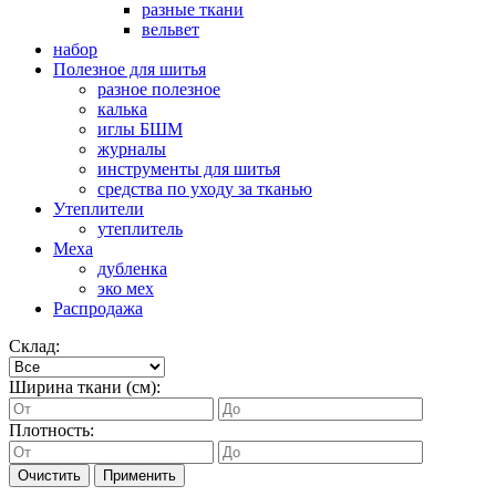
разные ткани
вельвет
набор
Полезное для шитья
разное полезное
калька
иглы БШМ
журналы
инструменты для шитья
средства по уходу за тканью
Утеплители
утеплитель
Меха
дубленка
эко мех
Распродажа
Склад:
Ширина ткани (см):
Плотность:
Очистить
Применить