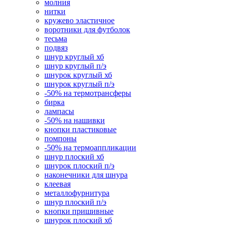
молния
нитки
кружево эластичное
воротники для футболок
тесьма
подвяз
шнур круглый хб
шнур круглый п/э
шнурок круглый хб
шнурок круглый п/э
-50% на термотрансферы
бирка
лампасы
-50% на нашивки
кнопки пластиковые
помпоны
-50% на термоаппликации
шнур плоский хб
шнурок плоский п/э
наконечники для шнура
клеевая
металлофурнитура
шнур плоский п/э
кнопки пришивные
шнурок плоский хб