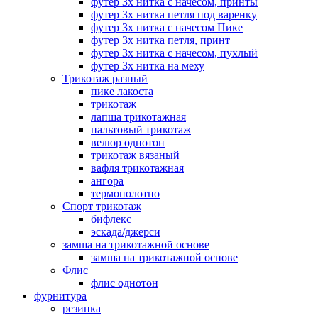
футер 3х нитка с начесом, принты
футер 3х нитка петля под варенку
футер 3х нитка с начесом Пике
футер 3х нитка петля, принт
футер 3х нитка с начесом, пухлый
футер 3х нитка на меху
Трикотаж разный
пике лакоста
трикотаж
лапша трикотажная
пальтовый трикотаж
велюр однотон
трикотаж вязаный
вафля трикотажная
ангора
термополотно
Спорт трикотаж
бифлекс
эскада/джерси
замша на трикотажной основе
замша на трикотажной основе
Флис
флис однотон
фурнитура
резинка