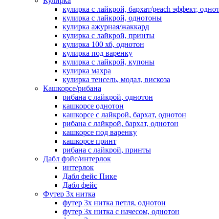
Кулирка
кулирка с лайкрой, бархат/peach эффект, одно
кулирка с лайкрой, однотоны
кулирка ажурная/жаккард
кулирка с лайкрой, принты
кулирка 100 хб, однотон
кулирка под варенку
кулирка с лайкрой, купоны
кулирка махра
кулирка тенсель, модал, вискоза
Кашкорсе/рибана
рибана с лайкрой, однотон
кашкорсе однотон
кашкорсе с лайкрой, бархат, однотон
рибана с лайкрой, бархат, однотон
кашкорсе под варенку
кашкорсе принт
рибана с лайкрой, принты
Дабл фэйс/интерлок
интерлок
Дабл фейс Пике
Дабл фейс
Футер 3х нитка
футер 3х нитка петля, однотон
футер 3х нитка с начесом, однотон