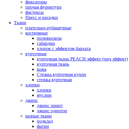
фиксаторы
прочая фурнитура
фастексы
Пресс и насадки
Ткани
плательно-рубашечные
костюмные
поливискоза
габардин
хлопок с эффектом бархата
курточные
курточная ткань PEACH эффект (пич эффект)
курточная ткань
кожа
Стежка курточная купон
стежка курточная
хлопки
хлопки
муслин
джинс
джинс принт
джинс однотон
разные ткани
подклад
фатин