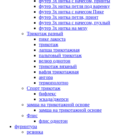
футер 3х нитка с начесом, принты
футер 3х нитка петля под варенку
футер 3х нитка с начесом Пике
футер 3х нитка петля, принт
футер 3х нитка с начесом, пухлый
футер 3х нитка на меху
Трикотаж разный
пике лакоста
трикотаж
лапша трикотажная
пальтовый трикотаж
велюр однотон
трикотаж вязаный
вафля трикотажная
ангора
термополотно
Спорт трикотаж
бифлекс
эскада/джерси
замша на трикотажной основе
замша на трикотажной основе
Флис
флис однотон
фурнитура
резинка