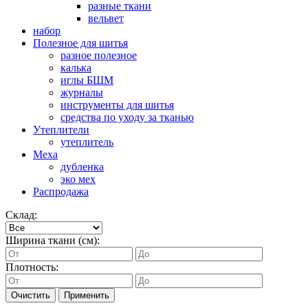
разные ткани
вельвет
набор
Полезное для шитья
разное полезное
калька
иглы БШМ
журналы
инструменты для шитья
средства по уходу за тканью
Утеплители
утеплитель
Меха
дубленка
эко мех
Распродажа
Склад:
Ширина ткани (см):
Плотность:
Очистить
Применить