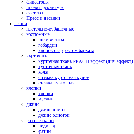
фиксаторы
прочая фурнитура
фастексы
Пресс и насадки
Ткани
плательно-рубашечные
костюмные
поливискоза
габардин
хлопок с эффектом бархата
курточные
курточная ткань PEACH эффект (пич эффект)
курточная ткань
кожа
Стежка курточная купон
стежка курточная
хлопки
хлопки
муслин
джинс
джинс принт
джинс однотон
разные ткани
подклад
фатин