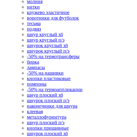
молния
нитки
кружево эластичное
воротники для футболок
тесьма
подвяз
шнур круглый хб
шнур круглый п/э
шнурок круглый хб
шнурок круглый п/э
-50% на термотрансферы
бирка
лампасы
-50% на нашивки
кнопки пластиковые
помпоны
-50% на термоаппликации
шнур плоский хб
шнурок плоский п/э
наконечники для шнура
клеевая
металлофурнитура
шнур плоский п/э
кнопки пришивные
шнурок плоский хб