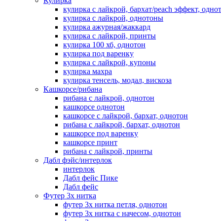
Кулирка
кулирка с лайкрой, бархат/peach эффект, одно
кулирка с лайкрой, однотоны
кулирка ажурная/жаккард
кулирка с лайкрой, принты
кулирка 100 хб, однотон
кулирка под варенку
кулирка с лайкрой, купоны
кулирка махра
кулирка тенсель, модал, вискоза
Кашкорсе/рибана
рибана с лайкрой, однотон
кашкорсе однотон
кашкорсе с лайкрой, бархат, однотон
рибана с лайкрой, бархат, однотон
кашкорсе под варенку
кашкорсе принт
рибана с лайкрой, принты
Дабл фэйс/интерлок
интерлок
Дабл фейс Пике
Дабл фейс
Футер 3х нитка
футер 3х нитка петля, однотон
футер 3х нитка с начесом, однотон