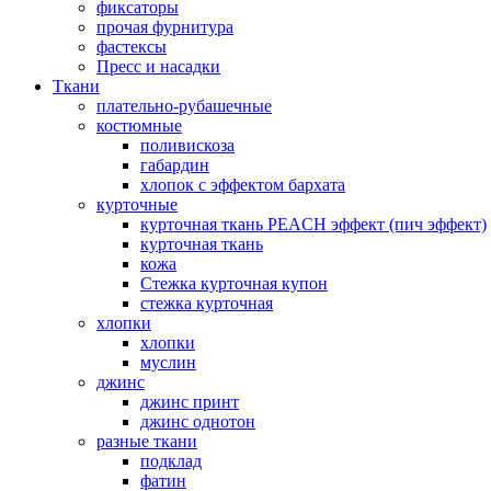
фиксаторы
прочая фурнитура
фастексы
Пресс и насадки
Ткани
плательно-рубашечные
костюмные
поливискоза
габардин
хлопок с эффектом бархата
курточные
курточная ткань PEACH эффект (пич эффект)
курточная ткань
кожа
Стежка курточная купон
стежка курточная
хлопки
хлопки
муслин
джинс
джинс принт
джинс однотон
разные ткани
подклад
фатин