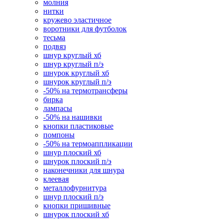
молния
нитки
кружево эластичное
воротники для футболок
тесьма
подвяз
шнур круглый хб
шнур круглый п/э
шнурок круглый хб
шнурок круглый п/э
-50% на термотрансферы
бирка
лампасы
-50% на нашивки
кнопки пластиковые
помпоны
-50% на термоаппликации
шнур плоский хб
шнурок плоский п/э
наконечники для шнура
клеевая
металлофурнитура
шнур плоский п/э
кнопки пришивные
шнурок плоский хб