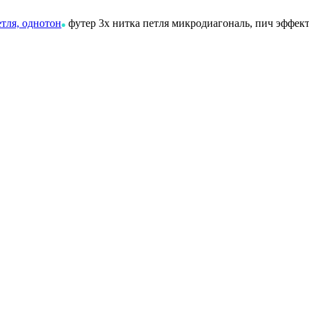
етля, однотон
футер 3х нитка петля микродиагональ, пич эффект