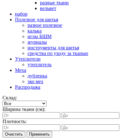
разные ткани
вельвет
набор
Полезное для шитья
разное полезное
калька
иглы БШМ
журналы
инструменты для шитья
средства по уходу за тканью
Утеплители
утеплитель
Меха
дубленка
эко мех
Распродажа
Склад:
Ширина ткани (см):
Плотность:
Очистить
Применить