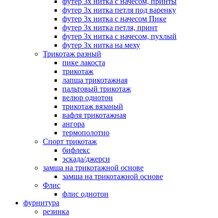
футер 3х нитка с начесом, принты
футер 3х нитка петля под варенку
футер 3х нитка с начесом Пике
футер 3х нитка петля, принт
футер 3х нитка с начесом, пухлый
футер 3х нитка на меху
Трикотаж разный
пике лакоста
трикотаж
лапша трикотажная
пальтовый трикотаж
велюр однотон
трикотаж вязаный
вафля трикотажная
ангора
термополотно
Спорт трикотаж
бифлекс
эскада/джерси
замша на трикотажной основе
замша на трикотажной основе
Флис
флис однотон
фурнитура
резинка