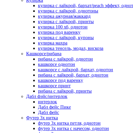
Кулирка
кулирка с лайкрой, бархат/peach эффект, одно
кулирка с лайкрой, однотоны
кулирка ажурная/жаккард
кулирка с лайкрой, принты
кулирка 100 хб, однотон
кулирка под варенку
кулирка с лайкрой, купоны
кулирка махра
кулирка тенсель, модал, вискоза
Кашкорсе/рибана
рибана с лайкрой, однотон
кашкорсе однотон
кашкорсе с лайкрой, бархат, однотон
рибана с лайкрой, бархат, однотон
кашкорсе под варенку
кашкорсе принт
рибана с лайкрой, принты
Дабл фэйс/интерлок
интерлок
Дабл фейс Пике
Дабл фейс
Футер 3х нитка
футер 3х нитка петля, однотон
футер 3х нитка с начесом, однотон