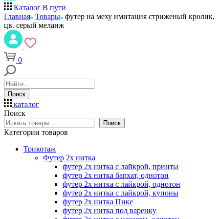
Каталог
В пути
Главная
Товары
футер на меху имитация стриженый кролик,
цв. серый меланж
0
Поиск
каталог
Поиск
Поиск
Категории товаров
Трикотаж
Футер 2х нитка
футер 2х нитка с лайкрой, принты
футер 2х нитка бархат, однотон
футер 2х нитка с лайкрой, однотон
футер 2х нитка с лайкрой, купоны
футер 2х нитка Пике
футер 2х нитка под варенку