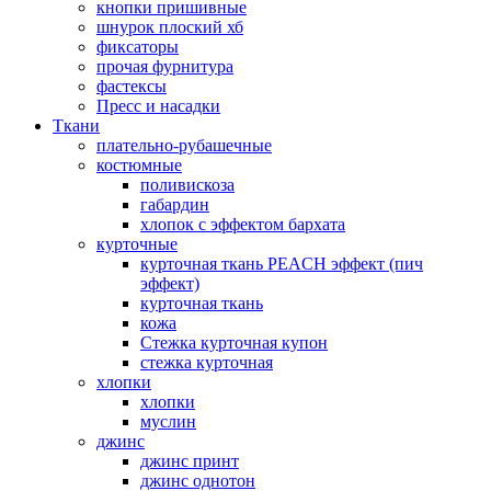
кнопки пришивные
шнурок плоский хб
фиксаторы
прочая фурнитура
фастексы
Пресс и насадки
Ткани
плательно-рубашечные
костюмные
поливискоза
габардин
хлопок с эффектом бархата
курточные
курточная ткань PEACH эффект (пич
эффект)
курточная ткань
кожа
Стежка курточная купон
стежка курточная
хлопки
хлопки
муслин
джинс
джинс принт
джинс однотон