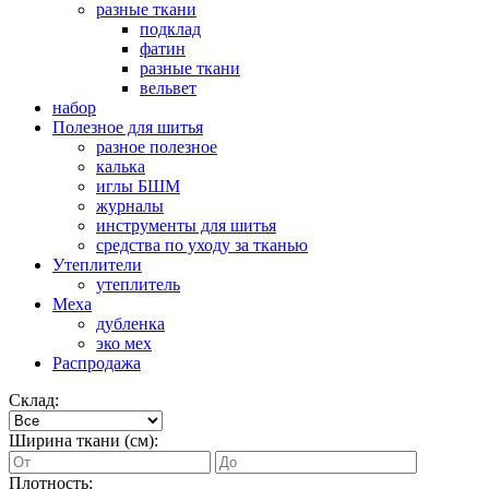
разные ткани
подклад
фатин
разные ткани
вельвет
набор
Полезное для шитья
разное полезное
калька
иглы БШМ
журналы
инструменты для шитья
средства по уходу за тканью
Утеплители
утеплитель
Меха
дубленка
эко мех
Распродажа
Склад:
Ширина ткани (см):
Плотность: