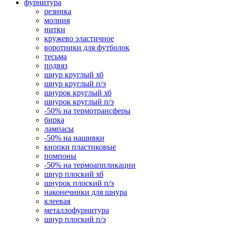
фурнитура
резинка
молния
нитки
кружево эластичное
воротники для футболок
тесьма
подвяз
шнур круглый хб
шнур круглый п/э
шнурок круглый хб
шнурок круглый п/э
-50% на термотрансферы
бирка
лампасы
-50% на нашивки
кнопки пластиковые
помпоны
-50% на термоаппликации
шнур плоский хб
шнурок плоский п/э
наконечники для шнура
клеевая
металлофурнитура
шнур плоский п/э