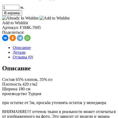
Количество
м.
товара
В корзину
футер
на
Add to Wishlist
меху
Артикул:
F3MK-7695
имитация
Поделиться:
стриженый
кролик,
цв.
Описание
серый
Детали
меланж
Отзывы (0)
Описание
Состав 65% хлопок, 35% пэ
Плотность 420 г/м2
Ширина 180 см
производство Турция
при остатке от 5м, просьба уточнять остаток у менеджера
ВНИМАНИЕ!!! оттенок ткани в реальности может отличаться
от изображенного на фото. Это зависит от модели и экрана