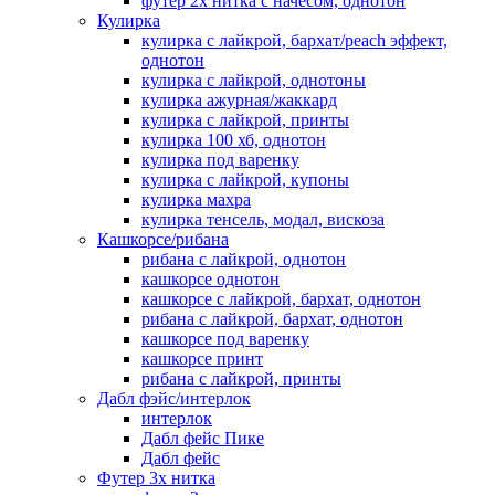
футер 2х нитка с начесом, однотон
Кулирка
кулирка с лайкрой, бархат/peach эффект,
однотон
кулирка с лайкрой, однотоны
кулирка ажурная/жаккард
кулирка с лайкрой, принты
кулирка 100 хб, однотон
кулирка под варенку
кулирка с лайкрой, купоны
кулирка махра
кулирка тенсель, модал, вискоза
Кашкорсе/рибана
рибана с лайкрой, однотон
кашкорсе однотон
кашкорсе с лайкрой, бархат, однотон
рибана с лайкрой, бархат, однотон
кашкорсе под варенку
кашкорсе принт
рибана с лайкрой, принты
Дабл фэйс/интерлок
интерлок
Дабл фейс Пике
Дабл фейс
Футер 3х нитка