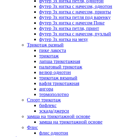
футер 3х нитка петля, однотон
футер 3х нитка с начесом, однотон
футер 3х нитка с начесом, принты
футер 3х нитка петля под варенку
футер 3х нитка с начесом Пике
футер 3х нитка петля, принт
футер 3х нитка с начесом, пухлый
футер 3х нитка на меху
Трикотаж разный
пике лакоста
трикотаж
лапша трикотажная
пальтовый трикотаж
велюр однотон
трикотаж вязаный
вафля трикотажная
ангора
термополотно
Спорт трикотаж
бифлекс
эскада/джерси
замша на трикотажной основе
замша на трикотажной основе
Флис
флис однотон