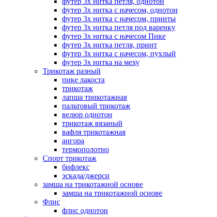
футер 3х нитка петля, однотон
футер 3х нитка с начесом, однотон
футер 3х нитка с начесом, принты
футер 3х нитка петля под варенку
футер 3х нитка с начесом Пике
футер 3х нитка петля, принт
футер 3х нитка с начесом, пухлый
футер 3х нитка на меху
Трикотаж разный
пике лакоста
трикотаж
лапша трикотажная
пальтовый трикотаж
велюр однотон
трикотаж вязаный
вафля трикотажная
ангора
термополотно
Спорт трикотаж
бифлекс
эскада/джерси
замша на трикотажной основе
замша на трикотажной основе
Флис
флис однотон