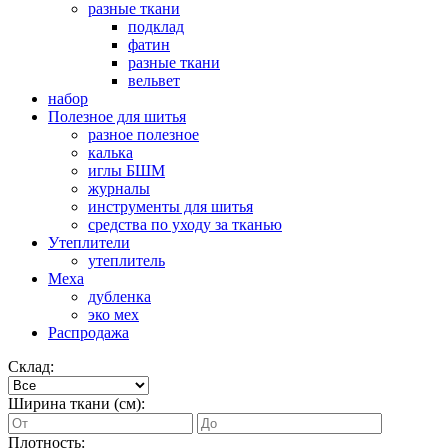
разные ткани
подклад
фатин
разные ткани
вельвет
набор
Полезное для шитья
разное полезное
калька
иглы БШМ
журналы
инструменты для шитья
средства по уходу за тканью
Утеплители
утеплитель
Меха
дубленка
эко мех
Распродажа
Склад:
Ширина ткани (см):
Плотность: