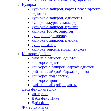
футер 2х нитка с начесом, однотон
Кулирка
кулирка с лайкрой, бархат/peach эффект,
однотон
кулирка с лайкрой, однотоны
кулирка ажурная/жаккард
кулирка с лайкрой, принты
кулирка 100 хб, однотон
кулирка под варенку
кулирка с лайкрой, купоны
кулирка махра
кулирка тенсель, модал, вискоза
Кашкорсе/рибана
рибана с лайкрой, однотон
кашкорсе однотон
кашкорсе с лайкрой, бархат, однотон
рибана с лайкрой, бархат, однотон
кашкорсе под варенку
кашкорсе принт
рибана с лайкрой, принты
Дабл фэйс/интерлок
интерлок
Дабл фейс Пике
Дабл фейс
Футер 3х нитка