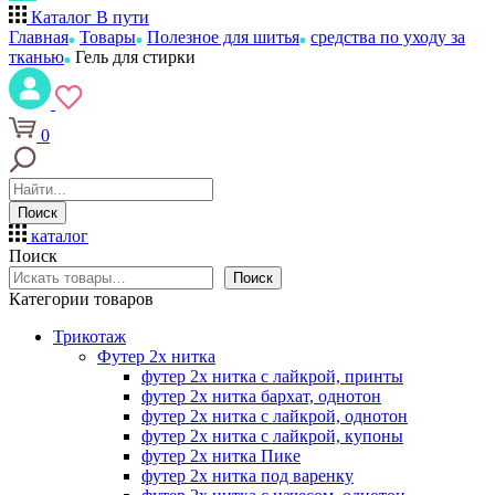
Каталог
В пути
Главная
Товары
Полезное для шитья
средства по уходу за
тканью
Гель для стирки
0
Поиск
каталог
Поиск
Поиск
Категории товаров
Трикотаж
Футер 2х нитка
футер 2х нитка с лайкрой, принты
футер 2х нитка бархат, однотон
футер 2х нитка с лайкрой, однотон
футер 2х нитка с лайкрой, купоны
футер 2х нитка Пике
футер 2х нитка под варенку