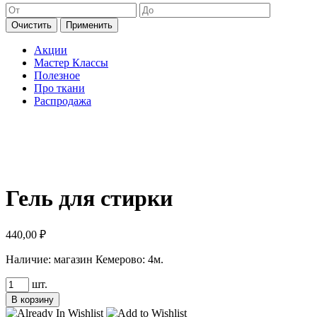
Очистить
Применить
Акции
Мастер Классы
Полезное
Про ткани
Распродажа
Гель для стирки
440,00
₽
Наличие:
магазин Кемерово: 4м.
Количество
шт.
товара
В корзину
Гель