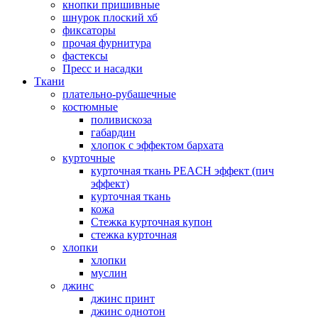
кнопки пришивные
шнурок плоский хб
фиксаторы
прочая фурнитура
фастексы
Пресс и насадки
Ткани
плательно-рубашечные
костюмные
поливискоза
габардин
хлопок с эффектом бархата
курточные
курточная ткань PEACH эффект (пич
эффект)
курточная ткань
кожа
Стежка курточная купон
стежка курточная
хлопки
хлопки
муслин
джинс
джинс принт
джинс однотон