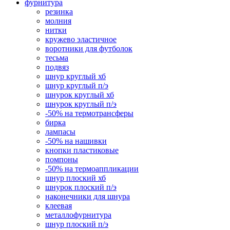
фурнитура
резинка
молния
нитки
кружево эластичное
воротники для футболок
тесьма
подвяз
шнур круглый хб
шнур круглый п/э
шнурок круглый хб
шнурок круглый п/э
-50% на термотрансферы
бирка
лампасы
-50% на нашивки
кнопки пластиковые
помпоны
-50% на термоаппликации
шнур плоский хб
шнурок плоский п/э
наконечники для шнура
клеевая
металлофурнитура
шнур плоский п/э