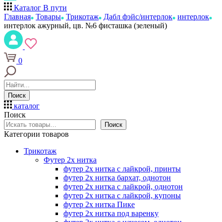
Каталог
В пути
Главная
Товары
Трикотаж
Дабл фэйс/интерлок
интерлок
интерлок ажурный, цв. №6 фисташка (зеленый)
0
Поиск
каталог
Поиск
Поиск
Категории товаров
Трикотаж
Футер 2х нитка
футер 2х нитка с лайкрой, принты
футер 2х нитка бархат, однотон
футер 2х нитка с лайкрой, однотон
футер 2х нитка с лайкрой, купоны
футер 2х нитка Пике
футер 2х нитка под варенку