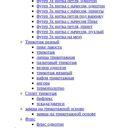
футер 3х нитка петля, однотон
футер 3х нитка с начесом, однотон
футер 3х нитка с начесом, принты
футер 3х нитка петля под варенку
футер 3х нитка с начесом Пике
футер 3х нитка петля, принт
футер 3х нитка с начесом, пухлый
футер 3х нитка на меху
Трикотаж разный
пике лакоста
трикотаж
лапша трикотажная
пальтовый трикотаж
велюр однотон
трикотаж вязаный
вафля трикотажная
ангора
термополотно
Спорт трикотаж
бифлекс
эскада/джерси
замша на трикотажной основе
замша на трикотажной основе
Флис
флис однотон