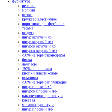
фурнитура
резинка
молния
нитки
кружево эластичное
воротники для футболок
тесьма
подвяз
шнур круглый хб
шнур круглый п/э
шнурок круглый хб
шнурок круглый п/э
-50% на термотрансферы
бирка
лампасы
-50% на нашивки
кнопки пластиковые
помпоны
-50% на термоаппликации
шнур плоский хб
шнурок плоский п/э
наконечники для шнура
клеевая
металлофурнитура
шнур плоский п/э