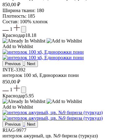
850,00
₽
Ширина ткани: 180
Плотность: 185
Состав: 100% хлопок
1
Краснодар
18.18
Add to Wishlist
Previous
Next
INTE-3392
интерлок 100 хб, Единорожки пони
850,00
₽
1
Краснодар
5.95
Add to Wishlist
Previous
Next
RIAG-9977
интерлок ажурный, цв. №9 бирюза (туркуаз)