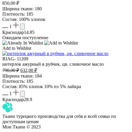
850,00
₽
Ширина ткани: 180
Плотность: 185
Состав: 100% хлопок
1
Краснодар
14.85
Ожидаем поступление
Add to Wishlist
RIAG- 11209
интерлок ажурный в рубчик, цв. сливочное масло
Первоначальная
Текущая
790,00
₽
632,00
₽
цена
цена:
Ширина ткани: 184
составляла
632,00 ₽.
Плотность: 185
790,00 ₽.
Состав: 85% хлопок 10% пэ 5% лайкра
1
Краснодар
28.9
Ткани турецкого производства для себя и всей семьи по
доступным ценам
Мои Ткани © 2023