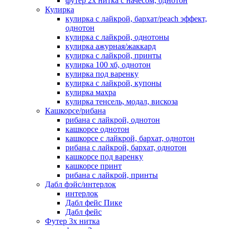
футер 2х нитка с начесом, однотон
Кулирка
кулирка с лайкрой, бархат/peach эффект,
однотон
кулирка с лайкрой, однотоны
кулирка ажурная/жаккард
кулирка с лайкрой, принты
кулирка 100 хб, однотон
кулирка под варенку
кулирка с лайкрой, купоны
кулирка махра
кулирка тенсель, модал, вискоза
Кашкорсе/рибана
рибана с лайкрой, однотон
кашкорсе однотон
кашкорсе с лайкрой, бархат, однотон
рибана с лайкрой, бархат, однотон
кашкорсе под варенку
кашкорсе принт
рибана с лайкрой, принты
Дабл фэйс/интерлок
интерлок
Дабл фейс Пике
Дабл фейс
Футер 3х нитка