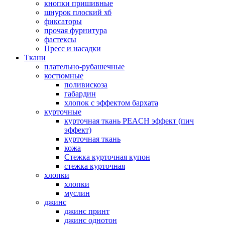
кнопки пришивные
шнурок плоский хб
фиксаторы
прочая фурнитура
фастексы
Пресс и насадки
Ткани
плательно-рубашечные
костюмные
поливискоза
габардин
хлопок с эффектом бархата
курточные
курточная ткань PEACH эффект (пич
эффект)
курточная ткань
кожа
Стежка курточная купон
стежка курточная
хлопки
хлопки
муслин
джинс
джинс принт
джинс однотон