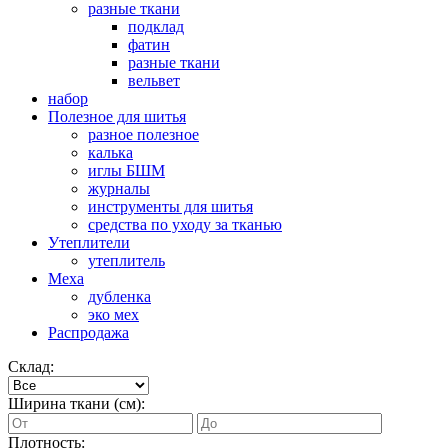
разные ткани
подклад
фатин
разные ткани
вельвет
набор
Полезное для шитья
разное полезное
калька
иглы БШМ
журналы
инструменты для шитья
средства по уходу за тканью
Утеплители
утеплитель
Меха
дубленка
эко мех
Распродажа
Склад:
Ширина ткани (см):
Плотность: