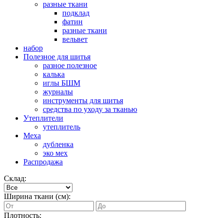
разные ткани
подклад
фатин
разные ткани
вельвет
набор
Полезное для шитья
разное полезное
калька
иглы БШМ
журналы
инструменты для шитья
средства по уходу за тканью
Утеплители
утеплитель
Меха
дубленка
эко мех
Распродажа
Склад:
Ширина ткани (см):
Плотность: