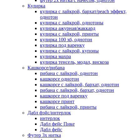
футер 2х нитка с начесом, однотон
Кулирка
кулирка с лайкрой, бархат/peach эффект,
однотон
кулирка с лайкрой, однотоны
кулирка ажурная/жаккард
кулирка с лайкрой, принты
кулирка 100 хб, однотон
кулирка под варенку
кулирка с лайкрой, купоны
кулирка махра
кулирка тенсель, модал, вискоза
Кашкорсе/рибана
рибана с лайкрой, однотон
кашкорсе однотон
кашкорсе с лайкрой, бархат, однотон
рибана с лайкрой, бархат, однотон
кашкорсе под варенку
кашкорсе принт
рибана с лайкрой, принты
Дабл фэйс/интерлок
интерлок
Дабл фейс Пике
Дабл фейс
Футер 3х нитка