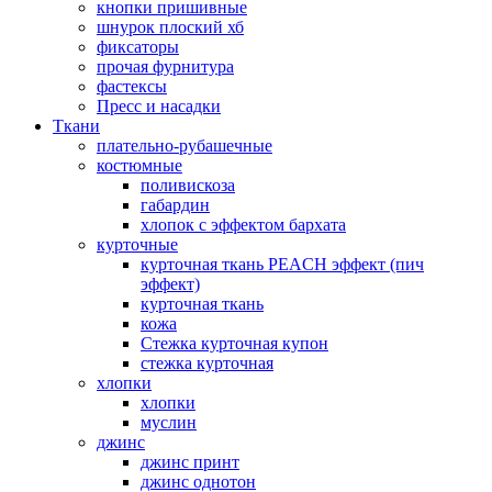
кнопки пришивные
шнурок плоский хб
фиксаторы
прочая фурнитура
фастексы
Пресс и насадки
Ткани
плательно-рубашечные
костюмные
поливискоза
габардин
хлопок с эффектом бархата
курточные
курточная ткань PEACH эффект (пич
эффект)
курточная ткань
кожа
Стежка курточная купон
стежка курточная
хлопки
хлопки
муслин
джинс
джинс принт
джинс однотон