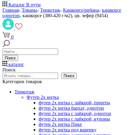
Каталог
В пути
Главная
Товары
Трикотаж
Кашкорсе/рибана
кашкорсе
однотон
кашкорсе (380-420 г/м2), цв. зефир (9454)
0
Поиск
каталог
Поиск
Поиск
Категории товаров
Трикотаж
Футер 2х нитка
футер 2х нитка с лайкрой, принты
футер 2х нитка бархат, однотон
футер 2х нитка с лайкрой, однотон
футер 2х нитка с лайкрой, купоны
футер 2х нитка Пике
футер 2х нитка под варенку