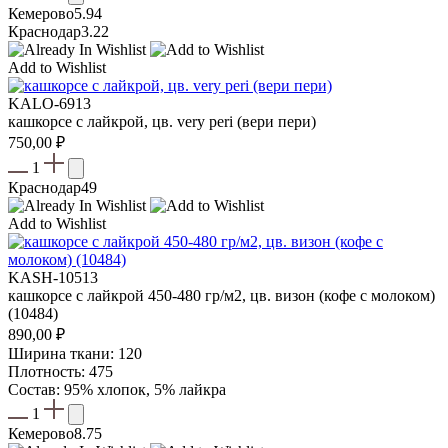
Кемерово
5.94
Краснодар
3.22
Add to Wishlist
KALO-6913
кашкорсе с лайкрой, цв. very peri (вери пери)
750,00
₽
1
Краснодар
49
Add to Wishlist
KASH-10513
кашкорсе с лайкрой 450-480 гр/м2, цв. визон (кофе с молоком)
(10484)
890,00
₽
Ширина ткани: 120
Плотность: 475
Состав: 95% хлопок, 5% лайкра
1
Кемерово
8.75