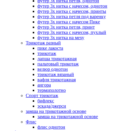
футер 3х нитка петля, однотон
футер 3х нитка с начесом, однотон
футер 3х нитка с начесом, принты
футер 3х нитка петля под варенку
футер 3х нитка с начесом Пике
футер 3х нитка петля, принт
футер 3х нитка с начесом, пухлый
футер 3х нитка на меху
Трикотаж разный
пике лакоста
трикотаж
лапша трикотажная
пальтовый трикотаж
велюр однотон
трикотаж вязаный
вафля трикотажная
ангора
термополотно
Спорт трикотаж
бифлекс
эскада/джерси
замша на трикотажной основе
замша на трикотажной основе
Флис
флис однотон