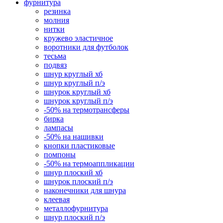
фурнитура
резинка
молния
нитки
кружево эластичное
воротники для футболок
тесьма
подвяз
шнур круглый хб
шнур круглый п/э
шнурок круглый хб
шнурок круглый п/э
-50% на термотрансферы
бирка
лампасы
-50% на нашивки
кнопки пластиковые
помпоны
-50% на термоаппликации
шнур плоский хб
шнурок плоский п/э
наконечники для шнура
клеевая
металлофурнитура
шнур плоский п/э