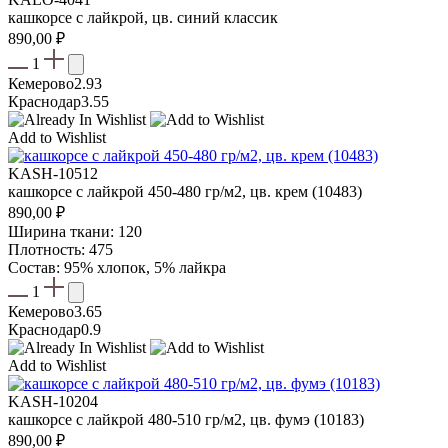
кашкорсе с лайкрой, цв. синий классик
890,00
₽
1
Кемерово
2.93
Краснодар
3.55
Add to Wishlist
KASH-10512
кашкорсе с лайкрой 450-480 гр/м2, цв. крем (10483)
890,00
₽
Ширина ткани: 120
Плотность: 475
Состав: 95% хлопок, 5% лайкра
1
Кемерово
3.65
Краснодар
0.9
Add to Wishlist
KASH-10204
кашкорсе с лайкрой 480-510 гр/м2, цв. фумэ (10183)
890,00
₽