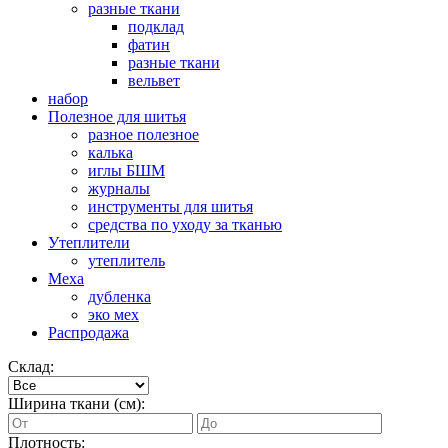
разные ткани
подклад
фатин
разные ткани
вельвет
набор
Полезное для шитья
разное полезное
калька
иглы БШМ
журналы
инструменты для шитья
средства по уходу за тканью
Утеплители
утеплитель
Меха
дубленка
эко мех
Распродажа
Склад:
Ширина ткани (см):
Плотность: