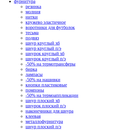
фурнитура
резинка
молния
нитки
кружево эластичное
воротники для футболок
тесьма
подвяз
шнур круглый хб
шнур круглый п/э
шнурок круглый хб
шнурок круглый п/э
-50% на термотрансферы
бирка
лампасы
-50% на нашивки
кнопки пластиковые
помпоны
-50% на термоаппликации
шнур плоский хб
шнурок плоский п/э
наконечники для шнура
клеевая
металлофурнитура
шнур плоский п/э