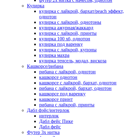
футер 2х нитка с начесом, однотон
Кулирка
кулирка с лайкрой, бархат/peach эффект,
однотон
кулирка с лайкрой, однотоны
кулирка ажурная/жаккард
кулирка с лайкрой, принты
кулирка 100 хб, однотон
кулирка под варенку
кулирка с лайкрой, купоны
кулирка махра
кулирка тенсель, модал, вискоза
Кашкорсе/рибана
рибана с лайкрой, однотон
кашкорсе однотон
кашкорсе с лайкрой, бархат, однотон
рибана с лайкрой, бархат, однотон
кашкорсе под варенку
кашкорсе принт
рибана с лайкрой, принты
Дабл фэйс/интерлок
интерлок
Дабл фейс Пике
Дабл фейс
Футер 3х нитка