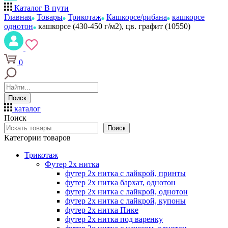
Каталог
В пути
Главная
Товары
Трикотаж
Кашкорсе/рибана
кашкорсе
однотон
кашкорсе (430-450 г/м2), цв. графит (10550)
0
Поиск
каталог
Поиск
Поиск
Категории товаров
Трикотаж
Футер 2х нитка
футер 2х нитка с лайкрой, принты
футер 2х нитка бархат, однотон
футер 2х нитка с лайкрой, однотон
футер 2х нитка с лайкрой, купоны
футер 2х нитка Пике
футер 2х нитка под варенку