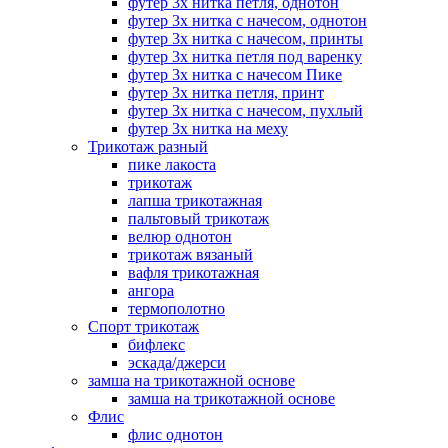
футер 3х нитка петля, однотон
футер 3х нитка с начесом, однотон
футер 3х нитка с начесом, принты
футер 3х нитка петля под варенку
футер 3х нитка с начесом Пике
футер 3х нитка петля, принт
футер 3х нитка с начесом, пухлый
футер 3х нитка на меху
Трикотаж разный
пике лакоста
трикотаж
лапша трикотажная
пальтовый трикотаж
велюр однотон
трикотаж вязаный
вафля трикотажная
ангора
термополотно
Спорт трикотаж
бифлекс
эскада/джерси
замша на трикотажной основе
замша на трикотажной основе
Флис
флис однотон