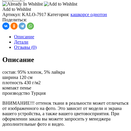
кашкорсе
(430-
Add to Wishlist
450
Артикул:
KALO-7917
Категория:
кашкорсе однотон
г/
Поделиться:
м2),
цв.
графит
Описание
(10550)
Детали
Отзывы (0)
Описание
состав: 95% хлопок, 5% лайкра
ширина 120 см
плотность 430 г/м2
компакт пенье
производство Турция
ВНИМАНИЕ!!! оттенок ткани в реальности может отличаться
от изображенного на фото. Это зависит от модели и экрана
вашего устройства, а также вашего цветовосприятия. При
оформлении заказа вы можете запросить у менеджера
дополнительные фото и видео.