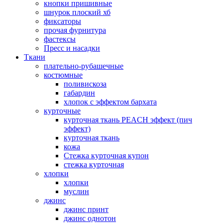
кнопки пришивные
шнурок плоский хб
фиксаторы
прочая фурнитура
фастексы
Пресс и насадки
Ткани
плательно-рубашечные
костюмные
поливискоза
габардин
хлопок с эффектом бархата
курточные
курточная ткань PEACH эффект (пич
эффект)
курточная ткань
кожа
Стежка курточная купон
стежка курточная
хлопки
хлопки
муслин
джинс
джинс принт
джинс однотон