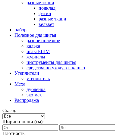
разные ткани
подклад
фатин
разные ткани
вельвет
набор
Полезное для шитья
разное полезное
калька
иглы БШМ
журналы
инструменты для шитья
средства по уходу за тканью
Утеплители
утеплитель
Меха
дубленка
эко мех
Распродажа
Склад:
Ширина ткани (см):
Плотность: