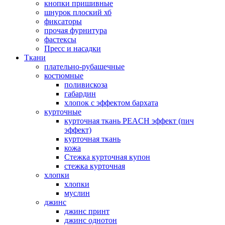
кнопки пришивные
шнурок плоский хб
фиксаторы
прочая фурнитура
фастексы
Пресс и насадки
Ткани
плательно-рубашечные
костюмные
поливискоза
габардин
хлопок с эффектом бархата
курточные
курточная ткань PEACH эффект (пич
эффект)
курточная ткань
кожа
Стежка курточная купон
стежка курточная
хлопки
хлопки
муслин
джинс
джинс принт
джинс однотон