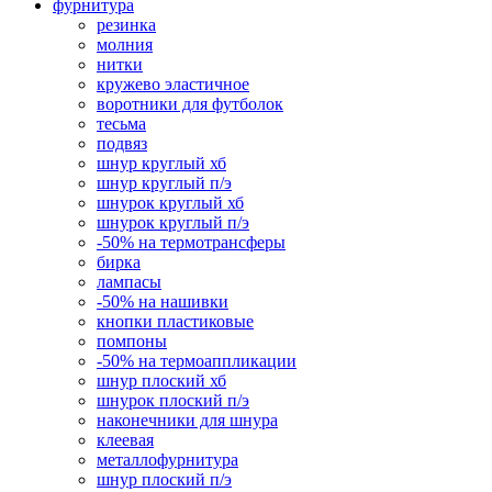
фурнитура
резинка
молния
нитки
кружево эластичное
воротники для футболок
тесьма
подвяз
шнур круглый хб
шнур круглый п/э
шнурок круглый хб
шнурок круглый п/э
-50% на термотрансферы
бирка
лампасы
-50% на нашивки
кнопки пластиковые
помпоны
-50% на термоаппликации
шнур плоский хб
шнурок плоский п/э
наконечники для шнура
клеевая
металлофурнитура
шнур плоский п/э