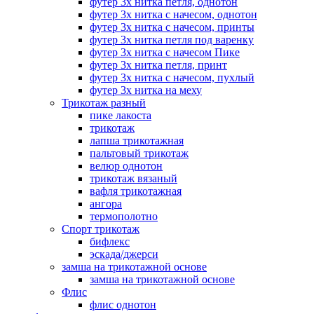
футер 3х нитка петля, однотон
футер 3х нитка с начесом, однотон
футер 3х нитка с начесом, принты
футер 3х нитка петля под варенку
футер 3х нитка с начесом Пике
футер 3х нитка петля, принт
футер 3х нитка с начесом, пухлый
футер 3х нитка на меху
Трикотаж разный
пике лакоста
трикотаж
лапша трикотажная
пальтовый трикотаж
велюр однотон
трикотаж вязаный
вафля трикотажная
ангора
термополотно
Спорт трикотаж
бифлекс
эскада/джерси
замша на трикотажной основе
замша на трикотажной основе
Флис
флис однотон