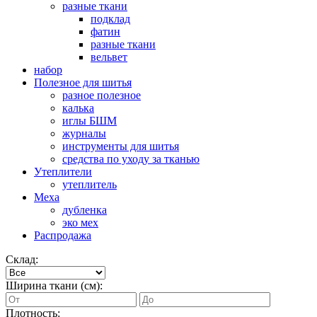
разные ткани
подклад
фатин
разные ткани
вельвет
набор
Полезное для шитья
разное полезное
калька
иглы БШМ
журналы
инструменты для шитья
средства по уходу за тканью
Утеплители
утеплитель
Меха
дубленка
эко мех
Распродажа
Склад:
Ширина ткани (см):
Плотность: