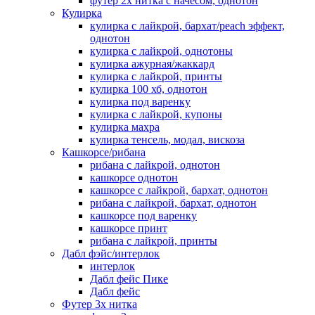
футер 2х нитка с начесом, однотон
Кулирка
кулирка с лайкрой, бархат/peach эффект,
однотон
кулирка с лайкрой, однотоны
кулирка ажурная/жаккард
кулирка с лайкрой, принты
кулирка 100 хб, однотон
кулирка под варенку
кулирка с лайкрой, купоны
кулирка махра
кулирка тенсель, модал, вискоза
Кашкорсе/рибана
рибана с лайкрой, однотон
кашкорсе однотон
кашкорсе с лайкрой, бархат, однотон
рибана с лайкрой, бархат, однотон
кашкорсе под варенку
кашкорсе принт
рибана с лайкрой, принты
Дабл фэйс/интерлок
интерлок
Дабл фейс Пике
Дабл фейс
Футер 3х нитка