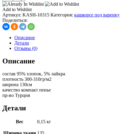
кашкорсе
под
Add to Wishlist
варенку,
Артикул:
KASH-10315
Категория:
кашкорсе под варенку
цв.
Поделиться:
черный
(10267)
Описание
Детали
Отзывы (0)
Описание
состав 95% хлопок, 5% лайкра
плотность 300-310гр/м2
ширина 130см
качество компакт пенье
пр-во Турция
Детали
Вес
0,15 кг
Ширина ткани
135