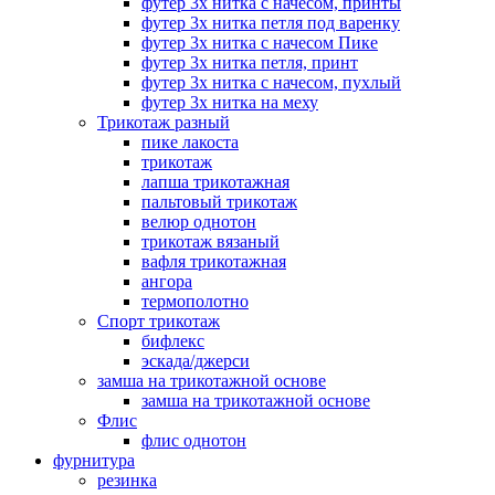
футер 3х нитка с начесом, принты
футер 3х нитка петля под варенку
футер 3х нитка с начесом Пике
футер 3х нитка петля, принт
футер 3х нитка с начесом, пухлый
футер 3х нитка на меху
Трикотаж разный
пике лакоста
трикотаж
лапша трикотажная
пальтовый трикотаж
велюр однотон
трикотаж вязаный
вафля трикотажная
ангора
термополотно
Спорт трикотаж
бифлекс
эскада/джерси
замша на трикотажной основе
замша на трикотажной основе
Флис
флис однотон
фурнитура
резинка