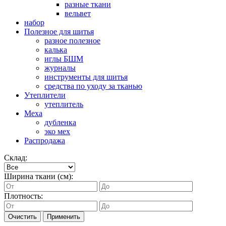
разные ткани
вельвет
набор
Полезное для шитья
разное полезное
калька
иглы БШМ
журналы
инструменты для шитья
средства по уходу за тканью
Утеплители
утеплитель
Меха
дубленка
эко мех
Распродажа
Склад:
Ширина ткани (см):
Плотность:
Очистить
Применить