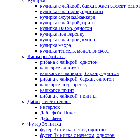
Кулирка
кулирка с лайкрой, бархат/peach эффект, одно
кулирка с лайкрой, однотоны
кулирка ажурная/жаккард
кулирка с лайкрой, принты
кулирка 100 хб, однотон
кулирка под варенку
кулирка с лайкрой, купоны
кулирка махра
кулирка тенсель, модал, вискоза
Кашкорсе/рибана
рибана с лайкрой, однотон
кашкорсе однотон
кашкорсе с лайкрой, бархат, однотон
рибана с лайкрой, бархат, однотон
кашкорсе под варенку
кашкорсе принт
рибана с лайкрой, принты
Дабл фэйс/интерлок
интерлок
Дабл фейс Пике
Дабл фейс
Футер 3х нитка
футер 3х нитка петля, однотон
футер 3х нитка с начесом, однотон