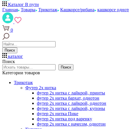
Каталог
В пути
Главная
Товары
Трикотаж
Кашкорсе/рибана
кашкорсе однот
0
Поиск
каталог
Поиск
Поиск
Категории товаров
Трикотаж
Футер 2х нитка
футер 2х нитка с лайкрой, принты
футер 2х нитка бархат, однотон
футер 2х нитка с лайкрой, однотон
футер 2х нитка с лайкрой, купоны
футер 2х нитка Пике
футер 2х нитка под варенку
футер 2х нитка с начесом, однотон