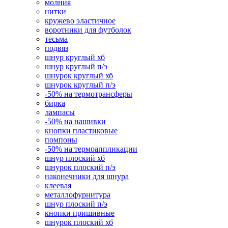
молния
нитки
кружево эластичное
воротники для футболок
тесьма
подвяз
шнур круглый хб
шнур круглый п/э
шнурок круглый хб
шнурок круглый п/э
-50% на термотрансферы
бирка
лампасы
-50% на нашивки
кнопки пластиковые
помпоны
-50% на термоаппликации
шнур плоский хб
шнурок плоский п/э
наконечники для шнура
клеевая
металлофурнитура
шнур плоский п/э
кнопки пришивные
шнурок плоский хб