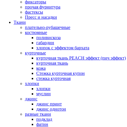
фиксаторы
прочая фурнитура
фастексы
Пресс и насадки
Ткани
плательно-рубашечные
костюмные
поливискоза
габардин
хлопок с эффектом бархата
курточные
курточная ткань PEACH эффект (пич эффект)
курточная ткань
кожа
Стежка курточная купон
стежка курточная
хлопки
хлопки
муслин
джинс
джинс принт
джинс однотон
разные ткани
подклад
фатин