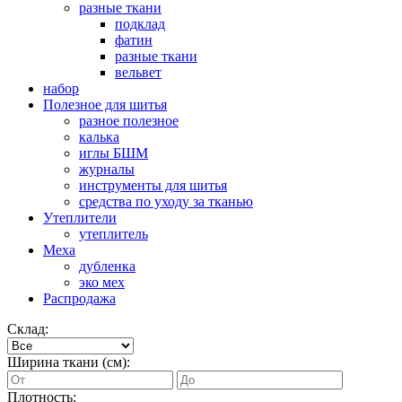
разные ткани
подклад
фатин
разные ткани
вельвет
набор
Полезное для шитья
разное полезное
калька
иглы БШМ
журналы
инструменты для шитья
средства по уходу за тканью
Утеплители
утеплитель
Меха
дубленка
эко мех
Распродажа
Склад:
Ширина ткани (см):
Плотность: