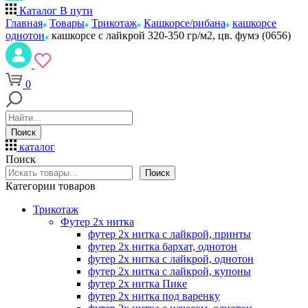
Каталог
В пути
Главная
Товары
Трикотаж
Кашкорсе/рибана
кашкорсе
однотон
кашкорсе с лайкрой 320-350 гр/м2, цв. фумэ (0656)
0
Поиск
каталог
Поиск
Поиск
Категории товаров
Трикотаж
Футер 2х нитка
футер 2х нитка с лайкрой, принты
футер 2х нитка бархат, однотон
футер 2х нитка с лайкрой, однотон
футер 2х нитка с лайкрой, купоны
футер 2х нитка Пике
футер 2х нитка под варенку