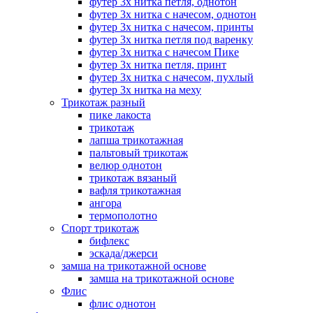
футер 3х нитка петля, однотон
футер 3х нитка с начесом, однотон
футер 3х нитка с начесом, принты
футер 3х нитка петля под варенку
футер 3х нитка с начесом Пике
футер 3х нитка петля, принт
футер 3х нитка с начесом, пухлый
футер 3х нитка на меху
Трикотаж разный
пике лакоста
трикотаж
лапша трикотажная
пальтовый трикотаж
велюр однотон
трикотаж вязаный
вафля трикотажная
ангора
термополотно
Спорт трикотаж
бифлекс
эскада/джерси
замша на трикотажной основе
замша на трикотажной основе
Флис
флис однотон