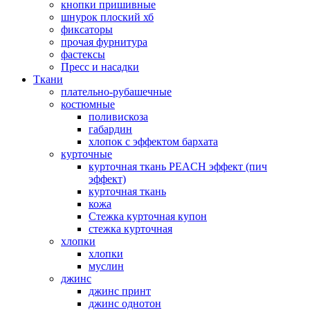
кнопки пришивные
шнурок плоский хб
фиксаторы
прочая фурнитура
фастексы
Пресс и насадки
Ткани
плательно-рубашечные
костюмные
поливискоза
габардин
хлопок с эффектом бархата
курточные
курточная ткань PEACH эффект (пич
эффект)
курточная ткань
кожа
Стежка курточная купон
стежка курточная
хлопки
хлопки
муслин
джинс
джинс принт
джинс однотон