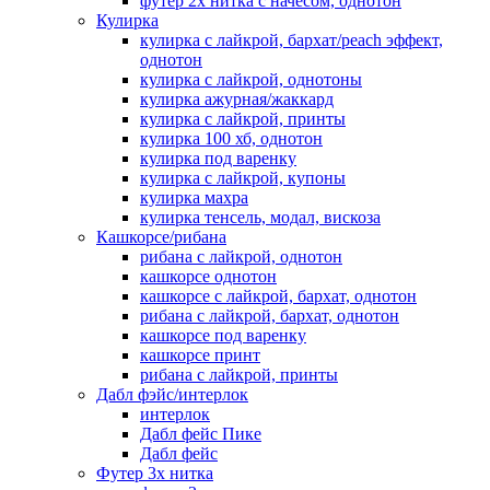
футер 2х нитка с начесом, однотон
Кулирка
кулирка с лайкрой, бархат/peach эффект,
однотон
кулирка с лайкрой, однотоны
кулирка ажурная/жаккард
кулирка с лайкрой, принты
кулирка 100 хб, однотон
кулирка под варенку
кулирка с лайкрой, купоны
кулирка махра
кулирка тенсель, модал, вискоза
Кашкорсе/рибана
рибана с лайкрой, однотон
кашкорсе однотон
кашкорсе с лайкрой, бархат, однотон
рибана с лайкрой, бархат, однотон
кашкорсе под варенку
кашкорсе принт
рибана с лайкрой, принты
Дабл фэйс/интерлок
интерлок
Дабл фейс Пике
Дабл фейс
Футер 3х нитка