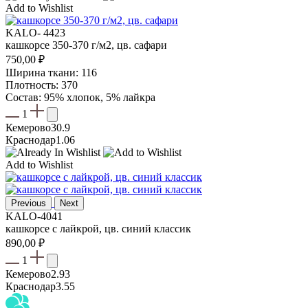
Add to Wishlist
KALO- 4423
кашкорсе 350-370 г/м2, цв. сафари
750,00
₽
Ширина ткани: 116
Плотность: 370
Состав: 95% хлопок, 5% лайкра
1
Кемерово
30.9
Краснодар
1.06
Add to Wishlist
Previous
Next
KALO-4041
кашкорсе с лайкрой, цв. синий классик
890,00
₽
1
Кемерово
2.93
Краснодар
3.55