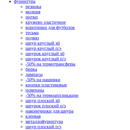
фурнитура
резинка
молния
нитки
кружево эластичное
воротники для футболок
тесьма
подвяз
шнур круглый хб
шнур круглый п/э
шнурок круглый хб
шнурок круглый п/э
-50% на термотрансферы
бирка
лампасы
-50% на нашивки
кнопки пластиковые
помпоны
-50% на термоаппликации
шнур плоский хб
шнурок плоский п/э
наконечники для шнура
клеевая
металлофурнитура
шнур плоский п/э