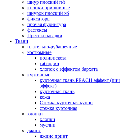
шнур плоский п/э
кнопки пришивные
шнурок плоский хб
фиксаторы
прочая фурнитура
фастексы
Пресс и насадки
Ткани
плательно-рубашечные
костюмные
поливискоза
габардин
хлопок с эффектом бархата
курточные
курточная ткань PEACH эффект (пич
эффект)
курточная ткань
кожа
Стежка курточная купон
стежка курточная
хлопки
хлопки
муслин
джинс
джинс принт