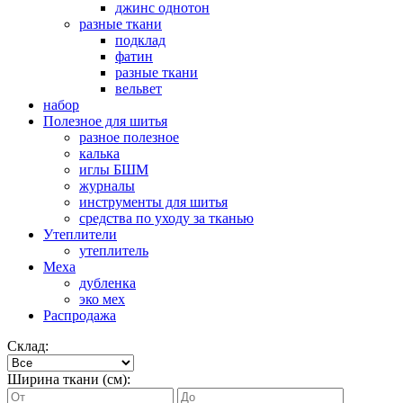
джинс однотон
разные ткани
подклад
фатин
разные ткани
вельвет
набор
Полезное для шитья
разное полезное
калька
иглы БШМ
журналы
инструменты для шитья
средства по уходу за тканью
Утеплители
утеплитель
Меха
дубленка
эко мех
Распродажа
Склад:
Ширина ткани (см):