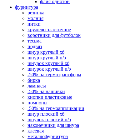
флис однотон
фурнитура
резинка
молния
нитки
кружево эластичное
воротники для футболок
тесьма
подвяз
шнур круглый хб
шнур круглый п/э
шнурок круглый хб
шнурок круглый п/э
-50% на термотрансферы
бирка
лампасы
-50% на нашивки
кнопки пластиковые
помпоны
-50% на термоаппликации
шнур плоский хб
шнурок плоский п/э
наконечники для шнура
клеевая
металлофурнитура