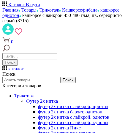
Каталог
В пути
Главная
Товары
Трикотаж
Кашкорсе/рибана
кашкорсе
однотон
кашкорсе с лайкрой 450-480 г/м2, цв. серебристо-
серый (8715)
0
Поиск
каталог
Поиск
Поиск
Категории товаров
Трикотаж
Футер 2х нитка
футер 2х нитка с лайкрой, принты
футер 2х нитка бархат, однотон
футер 2х нитка с лайкрой, однотон
футер 2х нитка с лайкрой, купоны
футер 2х нитка Пике