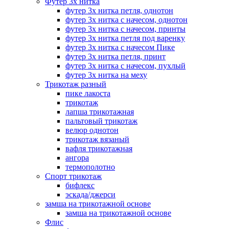
Футер 3х нитка
футер 3х нитка петля, однотон
футер 3х нитка с начесом, однотон
футер 3х нитка с начесом, принты
футер 3х нитка петля под варенку
футер 3х нитка с начесом Пике
футер 3х нитка петля, принт
футер 3х нитка с начесом, пухлый
футер 3х нитка на меху
Трикотаж разный
пике лакоста
трикотаж
лапша трикотажная
пальтовый трикотаж
велюр однотон
трикотаж вязаный
вафля трикотажная
ангора
термополотно
Спорт трикотаж
бифлекс
эскада/джерси
замша на трикотажной основе
замша на трикотажной основе
Флис