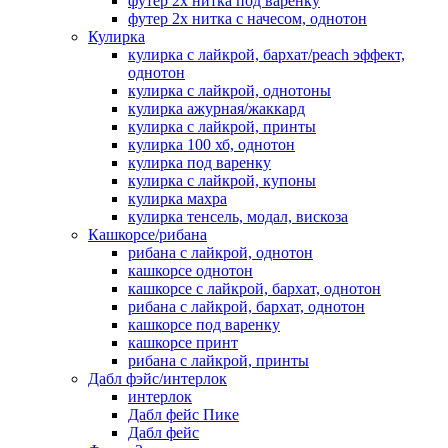
футер 2х нитка под варенку
футер 2х нитка с начесом, однотон
Кулирка
кулирка с лайкрой, бархат/peach эффект,
однотон
кулирка с лайкрой, однотоны
кулирка ажурная/жаккард
кулирка с лайкрой, принты
кулирка 100 хб, однотон
кулирка под варенку
кулирка с лайкрой, купоны
кулирка махра
кулирка тенсель, модал, вискоза
Кашкорсе/рибана
рибана с лайкрой, однотон
кашкорсе однотон
кашкорсе с лайкрой, бархат, однотон
рибана с лайкрой, бархат, однотон
кашкорсе под варенку
кашкорсе принт
рибана с лайкрой, принты
Дабл фэйс/интерлок
интерлок
Дабл фейс Пике
Дабл фейс