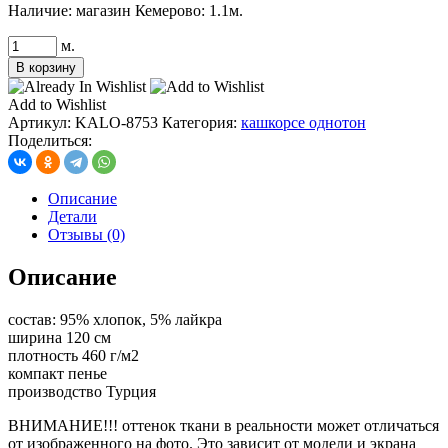
Наличие:
магазин Кемерово: 1.1м.
Количество
м.
товара
В корзину
кашкорсе
с
Add to Wishlist
лайкрой
Артикул:
KALO-8753
Категория:
кашкорсе однотон
450-
Поделиться:
480
г/
м2,
Описание
цв.
Детали
серебристо-
Отзывы (0)
серый
(8715)
Описание
состав: 95% хлопок, 5% лайкра
ширина 120 см
плотность 460 г/м2
компакт пенье
производство Турция
ВНИМАНИЕ!!! оттенок ткани в реальности может отличаться
от изображенного на фото. Это зависит от модели и экрана