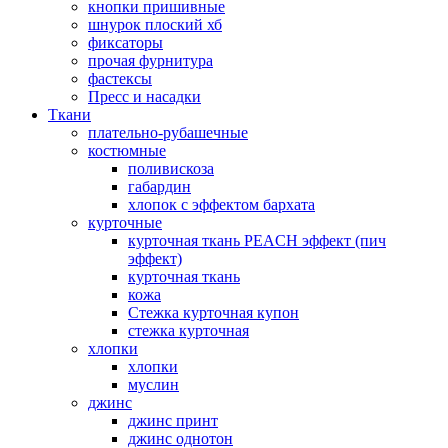
кнопки пришивные
шнурок плоский хб
фиксаторы
прочая фурнитура
фастексы
Пресс и насадки
Ткани
плательно-рубашечные
костюмные
поливискоза
габардин
хлопок с эффектом бархата
курточные
курточная ткань PEACH эффект (пич
эффект)
курточная ткань
кожа
Стежка курточная купон
стежка курточная
хлопки
хлопки
муслин
джинс
джинс принт
джинс однотон