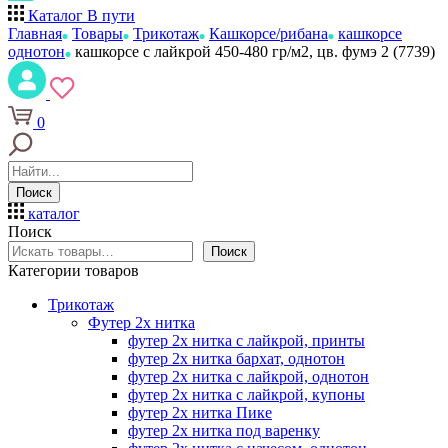
Каталог
В пути
Главная
Товары
Трикотаж
Кашкорсе/рибана
кашкорсе
однотон
кашкорсе с лайкрой 450-480 гр/м2, цв. фумэ 2 (7739)
0
Поиск
каталог
Поиск
Поиск
Категории товаров
Трикотаж
Футер 2х нитка
футер 2х нитка с лайкрой, принты
футер 2х нитка бархат, однотон
футер 2х нитка с лайкрой, однотон
футер 2х нитка с лайкрой, купоны
футер 2х нитка Пике
футер 2х нитка под варенку