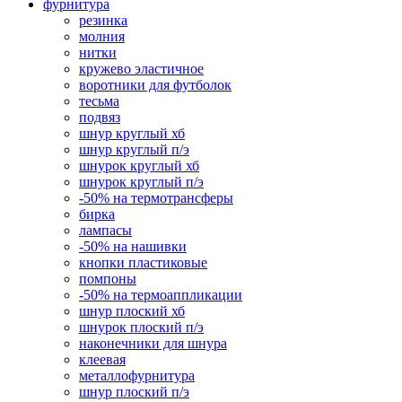
фурнитура
резинка
молния
нитки
кружево эластичное
воротники для футболок
тесьма
подвяз
шнур круглый хб
шнур круглый п/э
шнурок круглый хб
шнурок круглый п/э
-50% на термотрансферы
бирка
лампасы
-50% на нашивки
кнопки пластиковые
помпоны
-50% на термоаппликации
шнур плоский хб
шнурок плоский п/э
наконечники для шнура
клеевая
металлофурнитура
шнур плоский п/э