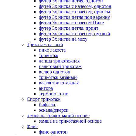
футер 3х нитка петля, однотон
футер 3х нитка с начесом, однотон
футер 3х нитка с начесом, принты
футер 3х нитка петля под варенку
футер 3х нитка с начесом Пике
футер 3х нитка петля, принт
футер 3х нитка с начесом, пухлый
футер 3х нитка на меху
Трикотаж разный
пике лакоста
трикотаж
лапша трикотажная
пальтовый трикотаж
велюр однотон
трикотаж вязаный
вафля трикотажная
ангора
термополотно
Спорт трикотаж
бифлекс
эскада/джерси
замша на трикотажной основе
замша на трикотажной основе
Флис
флис однотон