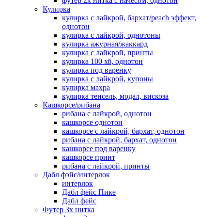
футер 2х нитка с начесом, однотон
Кулирка
кулирка с лайкрой, бархат/peach эффект,
однотон
кулирка с лайкрой, однотоны
кулирка ажурная/жаккард
кулирка с лайкрой, принты
кулирка 100 хб, однотон
кулирка под варенку
кулирка с лайкрой, купоны
кулирка махра
кулирка тенсель, модал, вискоза
Кашкорсе/рибана
рибана с лайкрой, однотон
кашкорсе однотон
кашкорсе с лайкрой, бархат, однотон
рибана с лайкрой, бархат, однотон
кашкорсе под варенку
кашкорсе принт
рибана с лайкрой, принты
Дабл фэйс/интерлок
интерлок
Дабл фейс Пике
Дабл фейс
Футер 3х нитка