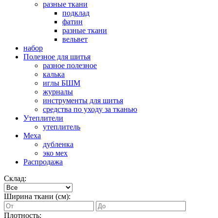
разные ткани
подклад
фатин
разные ткани
вельвет
набор
Полезное для шитья
разное полезное
калька
иглы БШМ
журналы
инструменты для шитья
средства по уходу за тканью
Утеплители
утеплитель
Меха
дубленка
эко мех
Распродажа
Склад:
Ширина ткани (см):
Плотность: