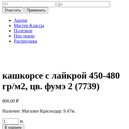
Очистить
Применить
Акции
Мастер Классы
Полезное
Про ткани
Распродажа
кашкорсе с лайкрой 450-480
гр/м2, цв. фумэ 2 (7739)
800,00
₽
Наличие:
Магазин Краснодар: 9.47м.
Количество
м.
товара
В корзину