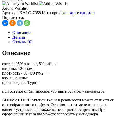
кашкорсе
с
Add to Wishlist
лайкрой
Артикул:
KALO-7858
Категория:
кашкорсе однотон
450-
Поделиться:
480
гр/
м2,
Описание
цв.
Детали
фумэ
Отзывы (0)
2
(7739)
Описание
состав: 95% хлопок, 5% лайкра
ширина: 120 см+-
плотность 450-470 г/м2 +-
компакт пенье
производство Турция
при остатке от 5м, просьба уточнять остаток у менеджера
ВНИМАНИЕ!!! оттенок ткани в реальности может отличаться
от изображенного на фото. Это зависит от модели и экрана
вашего устройства, а также вашего цветовосприятия. При
оформлении заказа вы можете запросить у менеджера