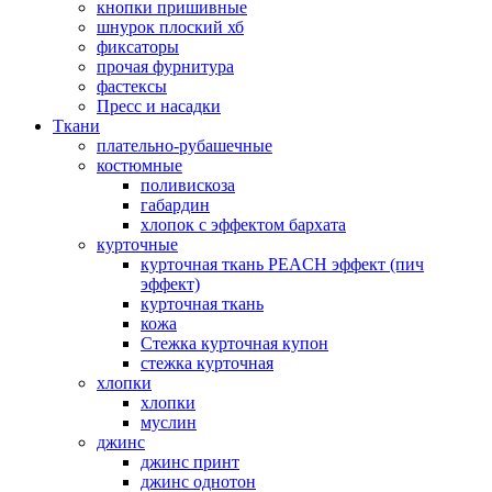
кнопки пришивные
шнурок плоский хб
фиксаторы
прочая фурнитура
фастексы
Пресс и насадки
Ткани
плательно-рубашечные
костюмные
поливискоза
габардин
хлопок с эффектом бархата
курточные
курточная ткань PEACH эффект (пич
эффект)
курточная ткань
кожа
Стежка курточная купон
стежка курточная
хлопки
хлопки
муслин
джинс
джинс принт
джинс однотон