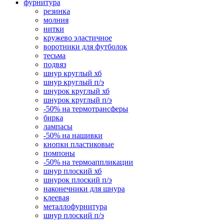
фурнитура
резинка
молния
нитки
кружево эластичное
воротники для футболок
тесьма
подвяз
шнур круглый хб
шнур круглый п/э
шнурок круглый хб
шнурок круглый п/э
-50% на термотрансферы
бирка
лампасы
-50% на нашивки
кнопки пластиковые
помпоны
-50% на термоаппликации
шнур плоский хб
шнурок плоский п/э
наконечники для шнура
клеевая
металлофурнитура
шнур плоский п/э