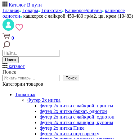
Каталог
В пути
Главная
Товары
Трикотаж
Кашкорсе/рибана
кашкорсе
однотон
кашкорсе с лайкрой 450-480 гр/м2, цв. крем (10483)
0
Поиск
каталог
Поиск
Поиск
Категории товаров
Трикотаж
Футер 2х нитка
футер 2х нитка с лайкрой, принты
футер 2х нитка бархат, однотон
футер 2х нитка с лайкрой, однотон
футер 2х нитка с лайкрой, купоны
футер 2х нитка Пике
футер 2х нитка под варенку