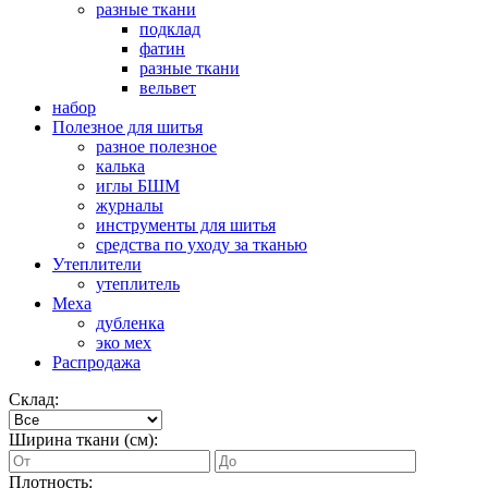
разные ткани
подклад
фатин
разные ткани
вельвет
набор
Полезное для шитья
разное полезное
калька
иглы БШМ
журналы
инструменты для шитья
средства по уходу за тканью
Утеплители
утеплитель
Меха
дубленка
эко мех
Распродажа
Склад:
Ширина ткани (см):
Плотность: