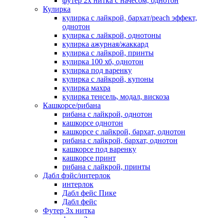
футер 2х нитка с начесом, однотон
Кулирка
кулирка с лайкрой, бархат/peach эффект,
однотон
кулирка с лайкрой, однотоны
кулирка ажурная/жаккард
кулирка с лайкрой, принты
кулирка 100 хб, однотон
кулирка под варенку
кулирка с лайкрой, купоны
кулирка махра
кулирка тенсель, модал, вискоза
Кашкорсе/рибана
рибана с лайкрой, однотон
кашкорсе однотон
кашкорсе с лайкрой, бархат, однотон
рибана с лайкрой, бархат, однотон
кашкорсе под варенку
кашкорсе принт
рибана с лайкрой, принты
Дабл фэйс/интерлок
интерлок
Дабл фейс Пике
Дабл фейс
Футер 3х нитка