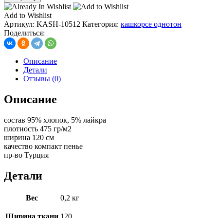
кашкорсе
с
Add to Wishlist
лайкрой
Артикул:
KASH-10512
Категория:
кашкорсе однотон
450-
Поделиться:
480
гр/
м2,
Описание
цв.
Детали
крем
Отзывы (0)
(10483)
Описание
состав 95% хлопок, 5% лайкра
плотность 475 гр/м2
ширина 120 см
качество компакт пенье
пр-во Турция
Детали
Вес
0,2 кг
Ширина ткани
120