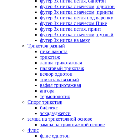
футер 3х нитка петля, однотон
футер 3х нитка с начесом, однотон
футер 3х нитка с начесом, принты
футер 3х нитка петля под варенку
футер 3х нитка с начесом Пике
футер 3х нитка петля, принт
футер 3х нитка с начесом, пухлый
футер 3х нитка на меху
Трикотаж разный
пике лакоста
трикотаж
лапша трикотажная
пальтовый трикотаж
велюр однотон
трикотаж вязаный
вафля трикотажная
ангора
термополотно
Спорт трикотаж
бифлекс
эскада/джерси
замша на трикотажной основе
замша на трикотажной основе
Флис
флис однотон