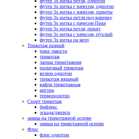
футер 3х нитка петля, однотон
футер 3х нитка с начесом, однотон
футер 3х нитка с начесом, принты
футер 3х нитка петля под варенку
футер 3х нитка с начесом Пике
футер 3х нитка петля, принт
футер 3х нитка с начесом, пухлый
футер 3х нитка на меху
Трикотаж разный
пике лакоста
трикотаж
лапша трикотажная
пальтовый трикотаж
велюр однотон
трикотаж вязаный
вафля трикотажная
ангора
термополотно
Спорт трикотаж
бифлекс
эскада/джерси
замша на трикотажной основе
замша на трикотажной основе
Флис
флис однотон