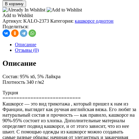
товара
В корзину
кашкорсе
с
Add to Wishlist
лайкрой,
Артикул:
KALO-2373
Категория:
кашкорсе однотон
цв.
Поделиться:
бенеттон
Описание
Отзывы (0)
Описание
Состав: 95% хб, 5% Лайкра
Плотность 340 г/м2
Турция
============================
Кашкорсе — это вид трикотажа , который пришел к нам из
Франции, выглядит как ручная английская вязка. Его любят за
натуральный состав и прочность — как правило, кашкорсе на
90%-95% состоит из хлопка. Дополнительные материалы
определяет подвид кашкорсе, и от этого зависит, что из нее
шьют. С помощью одежды из кашкорсе можно создавать
самые разные образы: начиная от элегантных и заканчивая