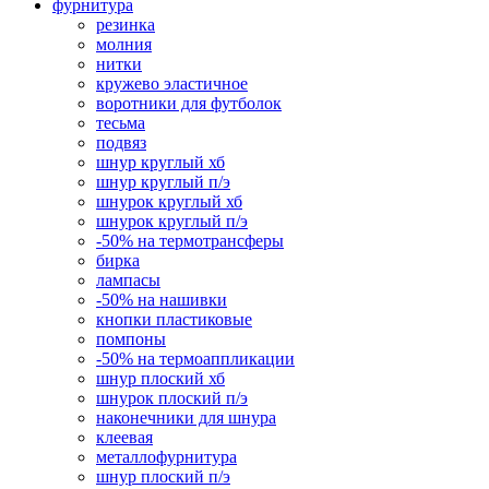
фурнитура
резинка
молния
нитки
кружево эластичное
воротники для футболок
тесьма
подвяз
шнур круглый хб
шнур круглый п/э
шнурок круглый хб
шнурок круглый п/э
-50% на термотрансферы
бирка
лампасы
-50% на нашивки
кнопки пластиковые
помпоны
-50% на термоаппликации
шнур плоский хб
шнурок плоский п/э
наконечники для шнура
клеевая
металлофурнитура
шнур плоский п/э