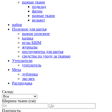
разные ткани
подклад
фатин
разные ткани
вельвет
набор
Полезное для шитья
разное полезное
калька
иглы БШМ
журналы
инструменты для шитья
средства по уходу за тканью
Утеплители
утеплитель
Меха
дубленка
эко мех
Распродажа
Склад:
Ширина ткани (см):
Плотность: