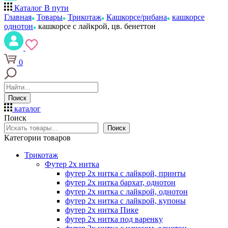
Каталог
В пути
Главная
Товары
Трикотаж
Кашкорсе/рибана
кашкорсе
однотон
кашкорсе с лайкрой, цв. бенеттон
0
Поиск
каталог
Поиск
Поиск
Категории товаров
Трикотаж
Футер 2х нитка
футер 2х нитка с лайкрой, принты
футер 2х нитка бархат, однотон
футер 2х нитка с лайкрой, однотон
футер 2х нитка с лайкрой, купоны
футер 2х нитка Пике
футер 2х нитка под варенку