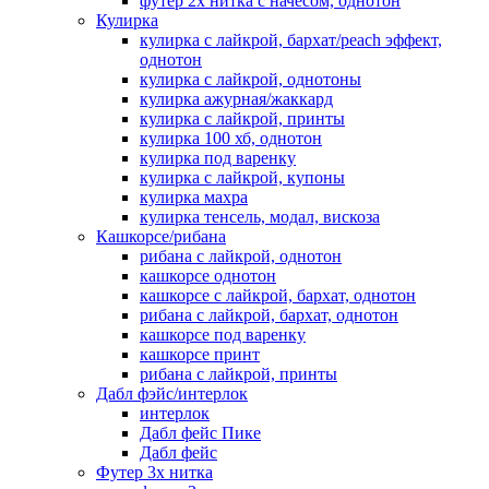
футер 2х нитка с начесом, однотон
Кулирка
кулирка с лайкрой, бархат/peach эффект,
однотон
кулирка с лайкрой, однотоны
кулирка ажурная/жаккард
кулирка с лайкрой, принты
кулирка 100 хб, однотон
кулирка под варенку
кулирка с лайкрой, купоны
кулирка махра
кулирка тенсель, модал, вискоза
Кашкорсе/рибана
рибана с лайкрой, однотон
кашкорсе однотон
кашкорсе с лайкрой, бархат, однотон
рибана с лайкрой, бархат, однотон
кашкорсе под варенку
кашкорсе принт
рибана с лайкрой, принты
Дабл фэйс/интерлок
интерлок
Дабл фейс Пике
Дабл фейс
Футер 3х нитка