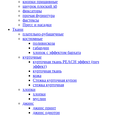
кнопки пришивные
шнурок плоский хб
фиксаторы
прочая фурнитура
фастексы
Пресс и насадки
Ткани
плательно-рубашечные
костюмные
поливискоза
габардин
хлопок с эффектом бархата
курточные
курточная ткань PEACH эффект (пич
эффект)
курточная ткань
кожа
Стежка курточная купон
стежка курточная
хлопки
хлопки
муслин
джинс
джинс принт
джинс однотон