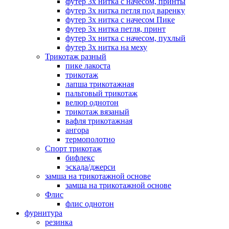
футер 3х нитка с начесом, принты
футер 3х нитка петля под варенку
футер 3х нитка с начесом Пике
футер 3х нитка петля, принт
футер 3х нитка с начесом, пухлый
футер 3х нитка на меху
Трикотаж разный
пике лакоста
трикотаж
лапша трикотажная
пальтовый трикотаж
велюр однотон
трикотаж вязаный
вафля трикотажная
ангора
термополотно
Спорт трикотаж
бифлекс
эскада/джерси
замша на трикотажной основе
замша на трикотажной основе
Флис
флис однотон
фурнитура
резинка