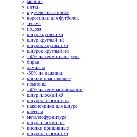
молния
нитки
кружево эластичное
воротники для футболок
тесьма
подвяз
шнур круглый хб
шнур круглый п/э
шнурок круглый хб
шнурок круглый п/э
-50% на термотрансферы
бирка
лампасы
-50% на нашивки
кнопки пластиковые
помпоны
-50% на термоаппликации
шнур плоский хб
шнурок плоский п/э
наконечники для шнура
клеевая
металлофурнитура
шнур плоский п/э
кнопки пришивные
шнурок плоский хб