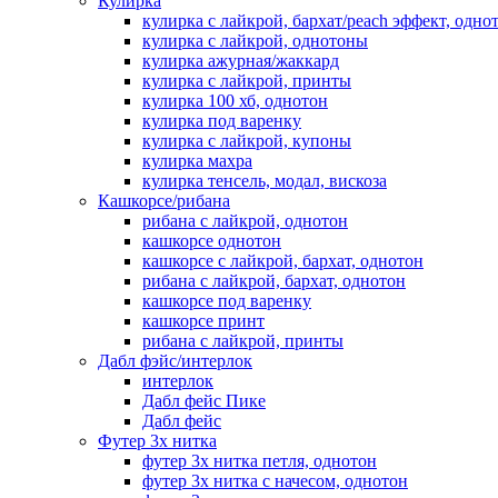
Кулирка
кулирка с лайкрой, бархат/peach эффект, одно
кулирка с лайкрой, однотоны
кулирка ажурная/жаккард
кулирка с лайкрой, принты
кулирка 100 хб, однотон
кулирка под варенку
кулирка с лайкрой, купоны
кулирка махра
кулирка тенсель, модал, вискоза
Кашкорсе/рибана
рибана с лайкрой, однотон
кашкорсе однотон
кашкорсе с лайкрой, бархат, однотон
рибана с лайкрой, бархат, однотон
кашкорсе под варенку
кашкорсе принт
рибана с лайкрой, принты
Дабл фэйс/интерлок
интерлок
Дабл фейс Пике
Дабл фейс
Футер 3х нитка
футер 3х нитка петля, однотон
футер 3х нитка с начесом, однотон