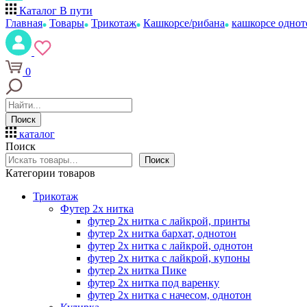
Каталог
В пути
Главная
Товары
Трикотаж
Кашкорсе/рибана
кашкорсе однот
0
Поиск
каталог
Поиск
Поиск
Категории товаров
Трикотаж
Футер 2х нитка
футер 2х нитка с лайкрой, принты
футер 2х нитка бархат, однотон
футер 2х нитка с лайкрой, однотон
футер 2х нитка с лайкрой, купоны
футер 2х нитка Пике
футер 2х нитка под варенку
футер 2х нитка с начесом, однотон