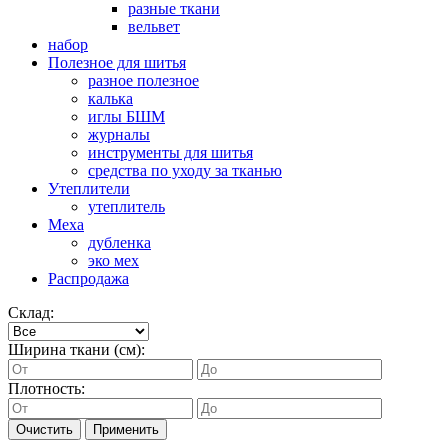
разные ткани
вельвет
набор
Полезное для шитья
разное полезное
калька
иглы БШМ
журналы
инструменты для шитья
средства по уходу за тканью
Утеплители
утеплитель
Меха
дубленка
эко мех
Распродажа
Склад:
Ширина ткани (см):
Плотность:
Очистить
Применить