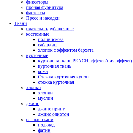
фиксаторы
прочая фурнитура
фастексы
Пресс и насадки
Ткани
плательно-рубашечные
костюмные
поливискоза
габардин
хлопок с эффектом бархата
курточные
курточная ткань PEACH эффект (пич эффект)
курточная ткань
кожа
Стежка курточная купон
стежка курточная
хлопки
хлопки
муслин
джинс
джинс принт
джинс однотон
разные ткани
подклад
фатин