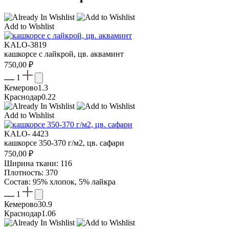
Add to Wishlist
KALO-3819
кашкорсе с лайкрой, цв. акваминт
750,00
₽
1
Кемерово
1.3
Краснодар
0.22
Add to Wishlist
KALO- 4423
кашкорсе 350-370 г/м2, цв. сафари
750,00
₽
Ширина ткани: 116
Плотность: 370
Состав: 95% хлопок, 5% лайкра
1
Кемерово
30.9
Краснодар
1.06