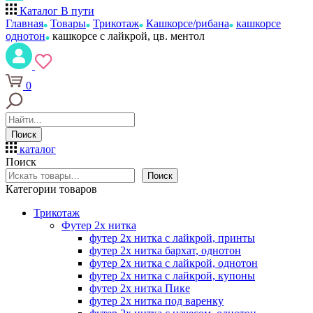
Каталог
В пути
Главная
Товары
Трикотаж
Кашкорсе/рибана
кашкорсе
однотон
кашкорсе с лайкрой, цв. ментол
0
Поиск
каталог
Поиск
Поиск
Категории товаров
Трикотаж
Футер 2х нитка
футер 2х нитка с лайкрой, принты
футер 2х нитка бархат, однотон
футер 2х нитка с лайкрой, однотон
футер 2х нитка с лайкрой, купоны
футер 2х нитка Пике
футер 2х нитка под варенку