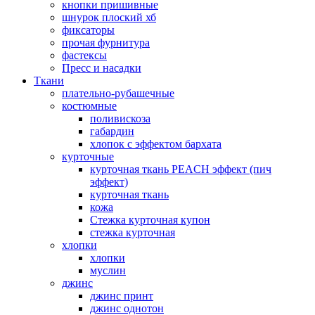
кнопки пришивные
шнурок плоский хб
фиксаторы
прочая фурнитура
фастексы
Пресс и насадки
Ткани
плательно-рубашечные
костюмные
поливискоза
габардин
хлопок с эффектом бархата
курточные
курточная ткань PEACH эффект (пич
эффект)
курточная ткань
кожа
Стежка курточная купон
стежка курточная
хлопки
хлопки
муслин
джинс
джинс принт
джинс однотон