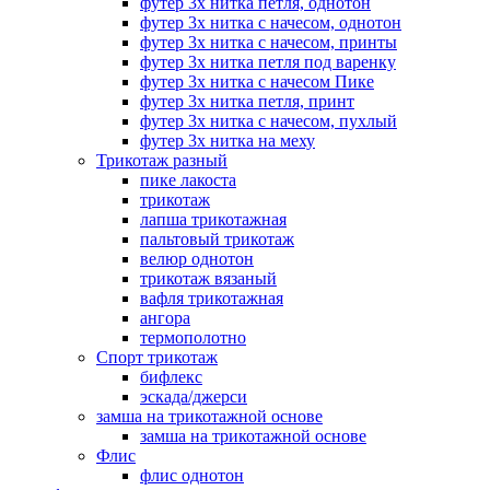
футер 3х нитка петля, однотон
футер 3х нитка с начесом, однотон
футер 3х нитка с начесом, принты
футер 3х нитка петля под варенку
футер 3х нитка с начесом Пике
футер 3х нитка петля, принт
футер 3х нитка с начесом, пухлый
футер 3х нитка на меху
Трикотаж разный
пике лакоста
трикотаж
лапша трикотажная
пальтовый трикотаж
велюр однотон
трикотаж вязаный
вафля трикотажная
ангора
термополотно
Спорт трикотаж
бифлекс
эскада/джерси
замша на трикотажной основе
замша на трикотажной основе
Флис
флис однотон