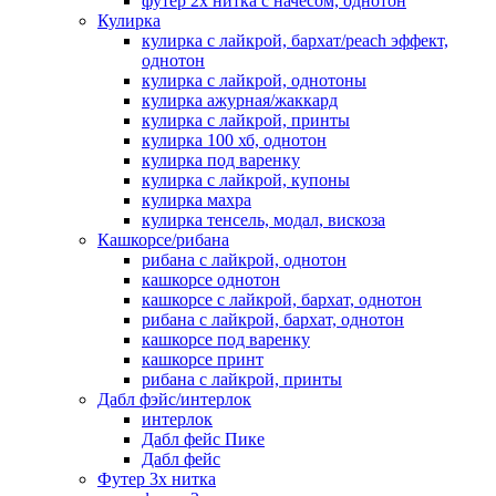
футер 2х нитка с начесом, однотон
Кулирка
кулирка с лайкрой, бархат/peach эффект,
однотон
кулирка с лайкрой, однотоны
кулирка ажурная/жаккард
кулирка с лайкрой, принты
кулирка 100 хб, однотон
кулирка под варенку
кулирка с лайкрой, купоны
кулирка махра
кулирка тенсель, модал, вискоза
Кашкорсе/рибана
рибана с лайкрой, однотон
кашкорсе однотон
кашкорсе с лайкрой, бархат, однотон
рибана с лайкрой, бархат, однотон
кашкорсе под варенку
кашкорсе принт
рибана с лайкрой, принты
Дабл фэйс/интерлок
интерлок
Дабл фейс Пике
Дабл фейс
Футер 3х нитка