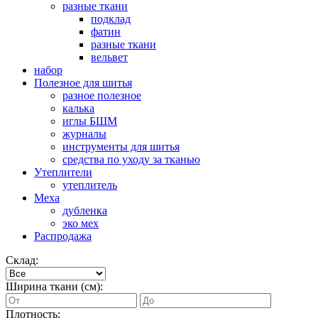
разные ткани
подклад
фатин
разные ткани
вельвет
набор
Полезное для шитья
разное полезное
калька
иглы БШМ
журналы
инструменты для шитья
средства по уходу за тканью
Утеплители
утеплитель
Меха
дубленка
эко мех
Распродажа
Склад:
Ширина ткани (см):
Плотность: