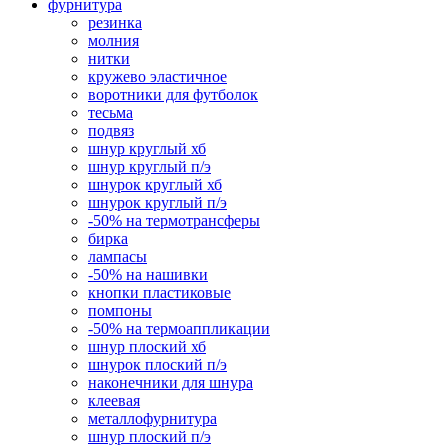
фурнитура
резинка
молния
нитки
кружево эластичное
воротники для футболок
тесьма
подвяз
шнур круглый хб
шнур круглый п/э
шнурок круглый хб
шнурок круглый п/э
-50% на термотрансферы
бирка
лампасы
-50% на нашивки
кнопки пластиковые
помпоны
-50% на термоаппликации
шнур плоский хб
шнурок плоский п/э
наконечники для шнура
клеевая
металлофурнитура
шнур плоский п/э