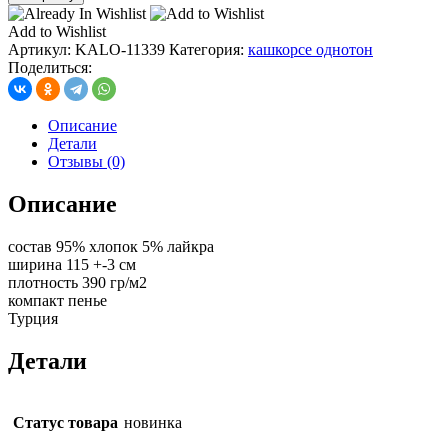
кашкорсе
с
Add to Wishlist
лайкрой,
Артикул:
KALO-11339
Категория:
кашкорсе однотон
цв.
Поделиться:
персик
2
Описание
Детали
Отзывы (0)
Описание
состав 95% хлопок 5% лайкра
ширина 115 +-3 см
плотность 390 гр/м2
компакт пенье
Турция
Детали
Статус товара
новинка