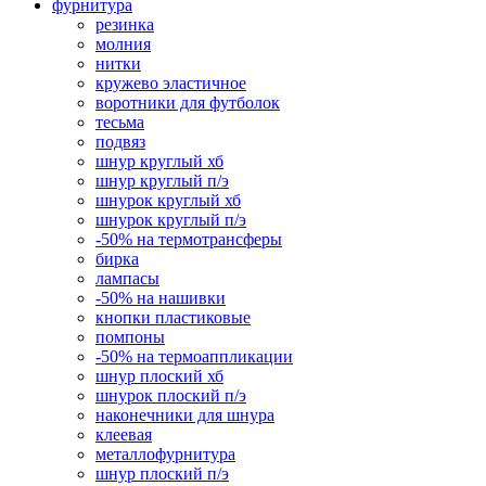
фурнитура
резинка
молния
нитки
кружево эластичное
воротники для футболок
тесьма
подвяз
шнур круглый хб
шнур круглый п/э
шнурок круглый хб
шнурок круглый п/э
-50% на термотрансферы
бирка
лампасы
-50% на нашивки
кнопки пластиковые
помпоны
-50% на термоаппликации
шнур плоский хб
шнурок плоский п/э
наконечники для шнура
клеевая
металлофурнитура
шнур плоский п/э