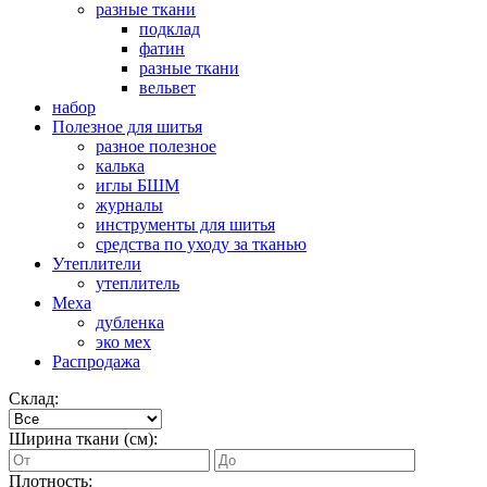
разные ткани
подклад
фатин
разные ткани
вельвет
набор
Полезное для шитья
разное полезное
калька
иглы БШМ
журналы
инструменты для шитья
средства по уходу за тканью
Утеплители
утеплитель
Меха
дубленка
эко мех
Распродажа
Склад:
Ширина ткани (см):
Плотность: