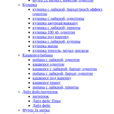
футер 2х нитка с начесом, однотон
Кулирка
кулирка с лайкрой, бархат/peach эффект,
однотон
кулирка с лайкрой, однотоны
кулирка ажурная/жаккард
кулирка с лайкрой, принты
кулирка 100 хб, однотон
кулирка под варенку
кулирка с лайкрой, купоны
кулирка махра
кулирка тенсель, модал, вискоза
Кашкорсе/рибана
рибана с лайкрой, однотон
кашкорсе однотон
кашкорсе с лайкрой, бархат, однотон
рибана с лайкрой, бархат, однотон
кашкорсе под варенку
кашкорсе принт
рибана с лайкрой, принты
Дабл фэйс/интерлок
интерлок
Дабл фейс Пике
Дабл фейс
Футер 3х нитка