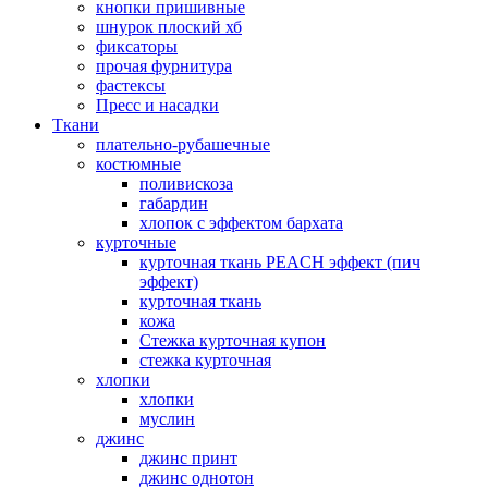
кнопки пришивные
шнурок плоский хб
фиксаторы
прочая фурнитура
фастексы
Пресс и насадки
Ткани
плательно-рубашечные
костюмные
поливискоза
габардин
хлопок с эффектом бархата
курточные
курточная ткань PEACH эффект (пич
эффект)
курточная ткань
кожа
Стежка курточная купон
стежка курточная
хлопки
хлопки
муслин
джинс
джинс принт
джинс однотон