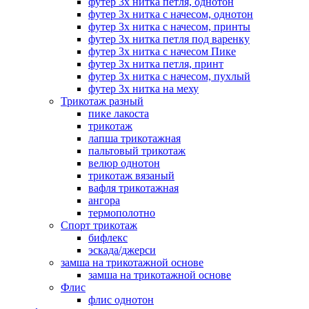
футер 3х нитка петля, однотон
футер 3х нитка с начесом, однотон
футер 3х нитка с начесом, принты
футер 3х нитка петля под варенку
футер 3х нитка с начесом Пике
футер 3х нитка петля, принт
футер 3х нитка с начесом, пухлый
футер 3х нитка на меху
Трикотаж разный
пике лакоста
трикотаж
лапша трикотажная
пальтовый трикотаж
велюр однотон
трикотаж вязаный
вафля трикотажная
ангора
термополотно
Спорт трикотаж
бифлекс
эскада/джерси
замша на трикотажной основе
замша на трикотажной основе
Флис
флис однотон