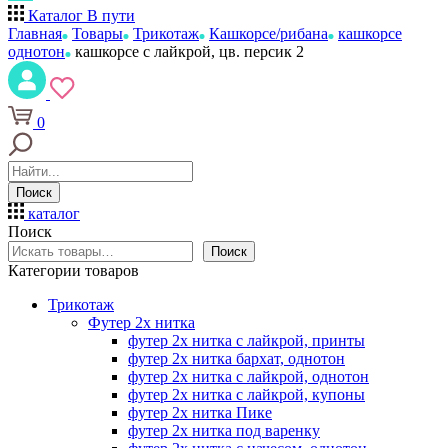
Каталог
В пути
Главная
Товары
Трикотаж
Кашкорсе/рибана
кашкорсе
однотон
кашкорсе с лайкрой, цв. персик 2
0
Поиск
каталог
Поиск
Поиск
Категории товаров
Трикотаж
Футер 2х нитка
футер 2х нитка с лайкрой, принты
футер 2х нитка бархат, однотон
футер 2х нитка с лайкрой, однотон
футер 2х нитка с лайкрой, купоны
футер 2х нитка Пике
футер 2х нитка под варенку