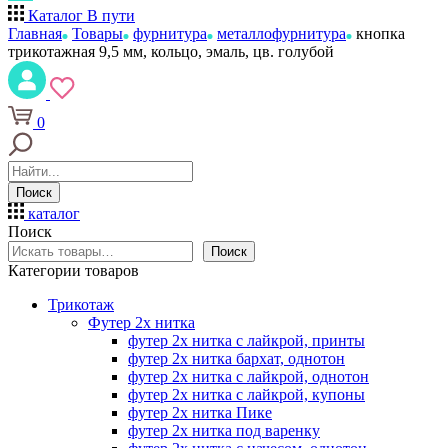
Каталог
В пути
Главная
Товары
фурнитура
металлофурнитура
кнопка
трикотажная 9,5 мм, кольцо, эмаль, цв. голубой
0
Поиск
каталог
Поиск
Поиск
Категории товаров
Трикотаж
Футер 2х нитка
футер 2х нитка с лайкрой, принты
футер 2х нитка бархат, однотон
футер 2х нитка с лайкрой, однотон
футер 2х нитка с лайкрой, купоны
футер 2х нитка Пике
футер 2х нитка под варенку