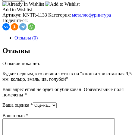
кнопка
трикотажная
Add to Wishlist
9,5
Артикул:
KNTR-1133
Категория:
металлофурнитура
мм,
Поделиться:
кольцо,
эмаль,
цв.
Отзывы (0)
голубой
Отзывы
Отзывов пока нет.
Будьте первым, кто оставил отзыв на “кнопка трикотажная 9,5
мм, кольцо, эмаль, цв. голубой”
Ваш адрес email не будет опубликован.
Обязательные поля
помечены
*
Ваша оценка
*
Ваш отзыв
*