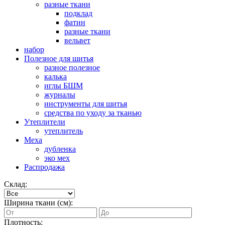
разные ткани
подклад
фатин
разные ткани
вельвет
набор
Полезное для шитья
разное полезное
калька
иглы БШМ
журналы
инструменты для шитья
средства по уходу за тканью
Утеплители
утеплитель
Меха
дубленка
эко мех
Распродажа
Склад:
Ширина ткани (см):
Плотность: