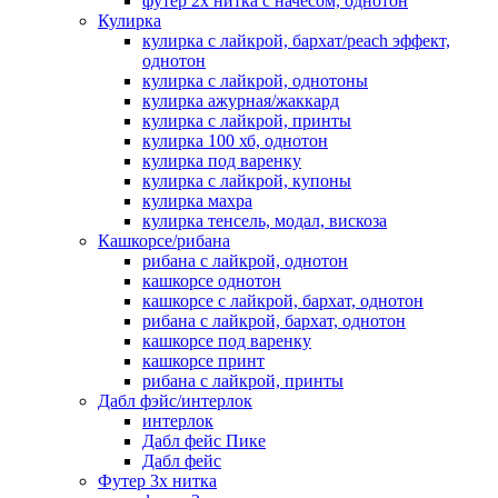
футер 2х нитка с начесом, однотон
Кулирка
кулирка с лайкрой, бархат/peach эффект,
однотон
кулирка с лайкрой, однотоны
кулирка ажурная/жаккард
кулирка с лайкрой, принты
кулирка 100 хб, однотон
кулирка под варенку
кулирка с лайкрой, купоны
кулирка махра
кулирка тенсель, модал, вискоза
Кашкорсе/рибана
рибана с лайкрой, однотон
кашкорсе однотон
кашкорсе с лайкрой, бархат, однотон
рибана с лайкрой, бархат, однотон
кашкорсе под варенку
кашкорсе принт
рибана с лайкрой, принты
Дабл фэйс/интерлок
интерлок
Дабл фейс Пике
Дабл фейс
Футер 3х нитка