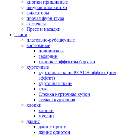
кнопки пришивные
шнурок плоский хб
фиксаторы
прочая фурнитура
фастексы
Пресс и насадки
Ткани
плательно-рубашечные
костюмные
поливискоза
габардин
хлопок с эффектом бархата
курточные
курточная ткань PEACH эффект (пич
эффект)
курточная ткань
кожа
Стежка курточная купон
стежка курточная
хлопки
хлопки
муслин
джинс
джинс принт
джинс однотон