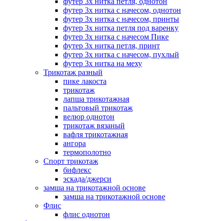
футер 3х нитка петля, однотон
футер 3х нитка с начесом, однотон
футер 3х нитка с начесом, принты
футер 3х нитка петля под варенку
футер 3х нитка с начесом Пике
футер 3х нитка петля, принт
футер 3х нитка с начесом, пухлый
футер 3х нитка на меху
Трикотаж разный
пике лакоста
трикотаж
лапша трикотажная
пальтовый трикотаж
велюр однотон
трикотаж вязаный
вафля трикотажная
ангора
термополотно
Спорт трикотаж
бифлекс
эскада/джерси
замша на трикотажной основе
замша на трикотажной основе
Флис
флис однотон