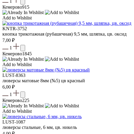
1
Кемерово
915
Add to Wishlist
KNTR-3752
кнопка трикотажная (рубашечная) 9,5 мм, шляпка, цв. оксид
7,00
₽
1
Кемерово
1845
Add to Wishlist
LUST-8363
люверсы матовые 8мм (№5) цв красный
6,00
₽
1
Кемерово
225
Add to Wishlist
LUST-1087
люверсы стальные, 6 мм, цв. никель
4,00
₽