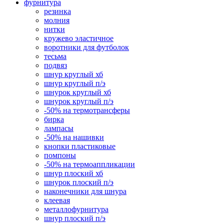
фурнитура
резинка
молния
нитки
кружево эластичное
воротники для футболок
тесьма
подвяз
шнур круглый хб
шнур круглый п/э
шнурок круглый хб
шнурок круглый п/э
-50% на термотрансферы
бирка
лампасы
-50% на нашивки
кнопки пластиковые
помпоны
-50% на термоаппликации
шнур плоский хб
шнурок плоский п/э
наконечники для шнура
клеевая
металлофурнитура
шнур плоский п/э