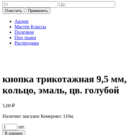
Очистить
Применить
Акции
Мастер Классы
Полезное
Про ткани
Распродажа
кнопка трикотажная 9,5 мм,
кольцо, эмаль, цв. голубой
5,00
₽
Наличие:
магазин Кемерово: 110м.
Количество
шт.
товара
В корзину