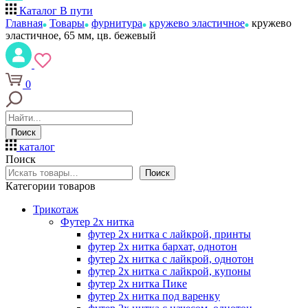
Каталог
В пути
Главная
Товары
фурнитура
кружево эластичное
кружево
эластичное, 65 мм, цв. бежевый
0
Поиск
каталог
Поиск
Поиск
Категории товаров
Трикотаж
Футер 2х нитка
футер 2х нитка с лайкрой, принты
футер 2х нитка бархат, однотон
футер 2х нитка с лайкрой, однотон
футер 2х нитка с лайкрой, купоны
футер 2х нитка Пике
футер 2х нитка под варенку