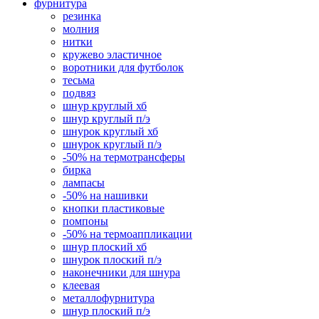
фурнитура
резинка
молния
нитки
кружево эластичное
воротники для футболок
тесьма
подвяз
шнур круглый хб
шнур круглый п/э
шнурок круглый хб
шнурок круглый п/э
-50% на термотрансферы
бирка
лампасы
-50% на нашивки
кнопки пластиковые
помпоны
-50% на термоаппликации
шнур плоский хб
шнурок плоский п/э
наконечники для шнура
клеевая
металлофурнитура
шнур плоский п/э