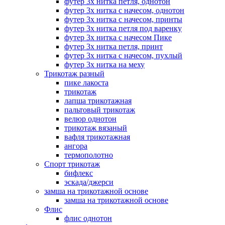
футер 3х нитка петля, однотон
футер 3х нитка с начесом, однотон
футер 3х нитка с начесом, принты
футер 3х нитка петля под варенку
футер 3х нитка с начесом Пике
футер 3х нитка петля, принт
футер 3х нитка с начесом, пухлый
футер 3х нитка на меху
Трикотаж разный
пике лакоста
трикотаж
лапша трикотажная
пальтовый трикотаж
велюр однотон
трикотаж вязаный
вафля трикотажная
ангора
термополотно
Спорт трикотаж
бифлекс
эскада/джерси
замша на трикотажной основе
замша на трикотажной основе
Флис
флис однотон