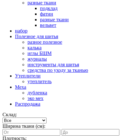
разные ткани
подклад
фатин
разные ткани
вельвет
набор
Полезное для шитья
разное полезное
калька
иглы БШМ
журналы
инструменты для шитья
средства по уходу за тканью
Утеплители
утеплитель
Меха
дубленка
эко мех
Распродажа
Склад:
Ширина ткани (см):
Плотность: