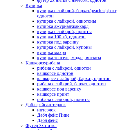
футер 2х нитка с начесом, однотон
Кулирка
кулирка с лайкрой, бархат/peach эффект,
однотон
кулирка с лайкрой, однотоны
кулирка ажурная/жаккард
кулирка с лайкрой, принты
кулирка 100 хб, однотон
кулирка под варенку
кулирка с лайкрой, купоны
кулирка махра
кулирка тенсель, модал, вискоза
Кашкорсе/рибана
рибана с лайкрой, однотон
кашкорсе однотон
кашкорсе с лайкрой, бархат, однотон
рибана с лайкрой, бархат, однотон
кашкорсе под варенку
кашкорсе принт
рибана с лайкрой, принты
Дабл фэйс/интерлок
интерлок
Дабл фейс Пике
Дабл фейс
Футер 3х нитка