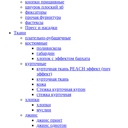
кнопки пришивные
шнурок плоский хб
фиксаторы
прочая фурнитура
фастексы
Пресс и насадки
Ткани
плательно-рубашечные
костюмные
поливискоза
габардин
хлопок с эффектом бархата
курточные
курточная ткань PEACH эффект (пич
эффект)
курточная ткань
кожа
Стежка курточная купон
стежка курточная
хлопки
хлопки
муслин
джинс
джинс принт
джинс однотон