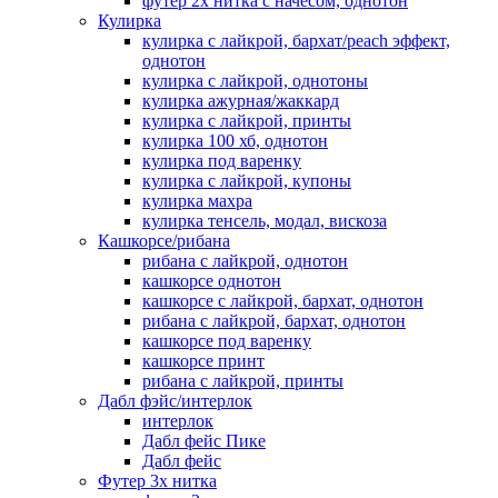
футер 2х нитка с начесом, однотон
Кулирка
кулирка с лайкрой, бархат/peach эффект,
однотон
кулирка с лайкрой, однотоны
кулирка ажурная/жаккард
кулирка с лайкрой, принты
кулирка 100 хб, однотон
кулирка под варенку
кулирка с лайкрой, купоны
кулирка махра
кулирка тенсель, модал, вискоза
Кашкорсе/рибана
рибана с лайкрой, однотон
кашкорсе однотон
кашкорсе с лайкрой, бархат, однотон
рибана с лайкрой, бархат, однотон
кашкорсе под варенку
кашкорсе принт
рибана с лайкрой, принты
Дабл фэйс/интерлок
интерлок
Дабл фейс Пике
Дабл фейс
Футер 3х нитка