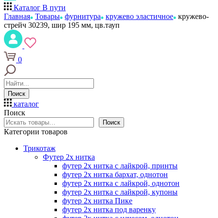
Каталог
В пути
Главная
Товары
фурнитура
кружево эластичное
кружево-
стрейч 30239, шир 195 мм, цв.тауп
0
Поиск
каталог
Поиск
Поиск
Категории товаров
Трикотаж
Футер 2х нитка
футер 2х нитка с лайкрой, принты
футер 2х нитка бархат, однотон
футер 2х нитка с лайкрой, однотон
футер 2х нитка с лайкрой, купоны
футер 2х нитка Пике
футер 2х нитка под варенку