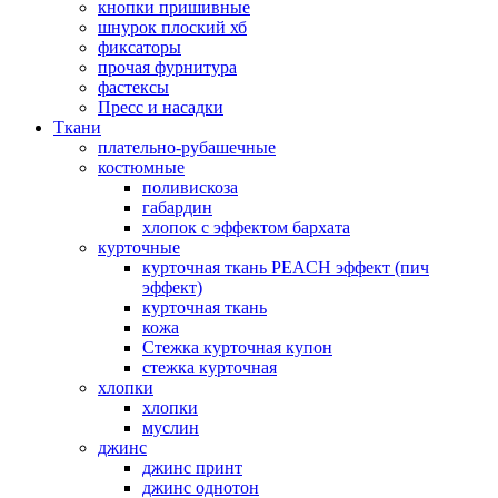
кнопки пришивные
шнурок плоский хб
фиксаторы
прочая фурнитура
фастексы
Пресс и насадки
Ткани
плательно-рубашечные
костюмные
поливискоза
габардин
хлопок с эффектом бархата
курточные
курточная ткань PEACH эффект (пич
эффект)
курточная ткань
кожа
Стежка курточная купон
стежка курточная
хлопки
хлопки
муслин
джинс
джинс принт
джинс однотон