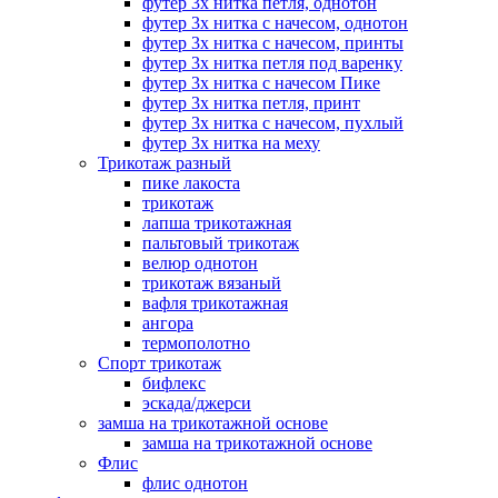
футер 3х нитка петля, однотон
футер 3х нитка с начесом, однотон
футер 3х нитка с начесом, принты
футер 3х нитка петля под варенку
футер 3х нитка с начесом Пике
футер 3х нитка петля, принт
футер 3х нитка с начесом, пухлый
футер 3х нитка на меху
Трикотаж разный
пике лакоста
трикотаж
лапша трикотажная
пальтовый трикотаж
велюр однотон
трикотаж вязаный
вафля трикотажная
ангора
термополотно
Спорт трикотаж
бифлекс
эскада/джерси
замша на трикотажной основе
замша на трикотажной основе
Флис
флис однотон