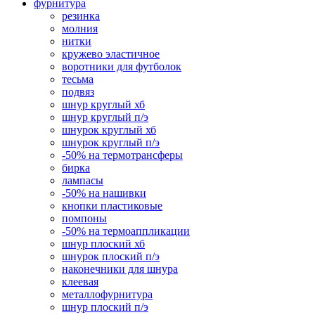
фурнитура
резинка
молния
нитки
кружево эластичное
воротники для футболок
тесьма
подвяз
шнур круглый хб
шнур круглый п/э
шнурок круглый хб
шнурок круглый п/э
-50% на термотрансферы
бирка
лампасы
-50% на нашивки
кнопки пластиковые
помпоны
-50% на термоаппликации
шнур плоский хб
шнурок плоский п/э
наконечники для шнура
клеевая
металлофурнитура
шнур плоский п/э