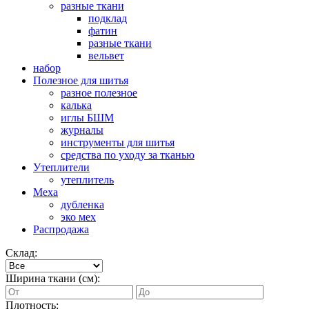
разные ткани
подклад
фатин
разные ткани
вельвет
набор
Полезное для шитья
разное полезное
калька
иглы БШМ
журналы
инструменты для шитья
средства по уходу за тканью
Утеплители
утеплитель
Меха
дубленка
эко мех
Распродажа
Склад:
Ширина ткани (см):
Плотность: