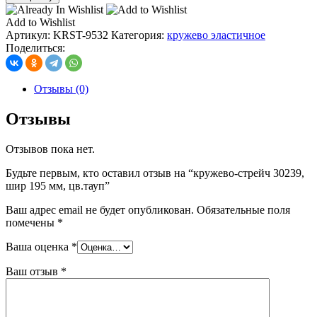
кружево-
стрейч
Add to Wishlist
30239,
Артикул:
KRST-9532
Категория:
кружево эластичное
шир
Поделиться:
195
мм,
цв.тауп
Отзывы (0)
Отзывы
Отзывов пока нет.
Будьте первым, кто оставил отзыв на “кружево-стрейч 30239,
шир 195 мм, цв.тауп”
Ваш адрес email не будет опубликован.
Обязательные поля
помечены
*
Ваша оценка
*
Ваш отзыв
*