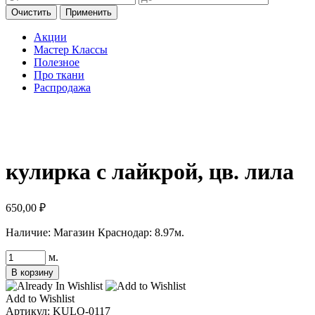
Очистить
Применить
Акции
Мастер Классы
Полезное
Про ткани
Распродажа
кулирка с лайкрой, цв. лила
650,00
₽
Наличие:
Магазин Краснодар: 8.97м.
Количество
м.
товара
В корзину
кулирка
с
Add to Wishlist
лайкрой,
Артикул:
KULO-0117