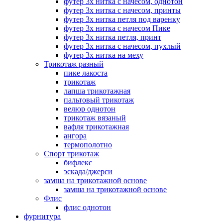
футер 3х нитка с начесом, однотон
футер 3х нитка с начесом, принты
футер 3х нитка петля под варенку
футер 3х нитка с начесом Пике
футер 3х нитка петля, принт
футер 3х нитка с начесом, пухлый
футер 3х нитка на меху
Трикотаж разный
пике лакоста
трикотаж
лапша трикотажная
пальтовый трикотаж
велюр однотон
трикотаж вязаный
вафля трикотажная
ангора
термополотно
Спорт трикотаж
бифлекс
эскада/джерси
замша на трикотажной основе
замша на трикотажной основе
Флис
флис однотон
фурнитура