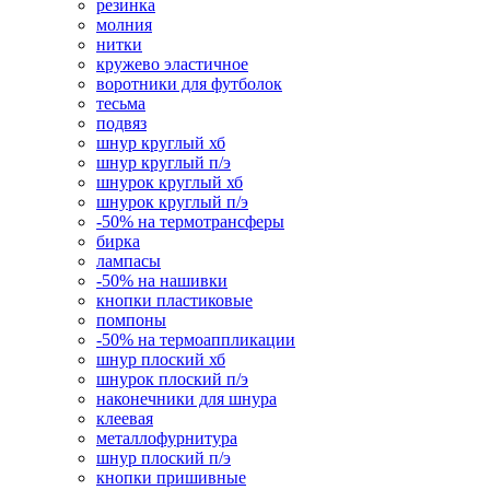
резинка
молния
нитки
кружево эластичное
воротники для футболок
тесьма
подвяз
шнур круглый хб
шнур круглый п/э
шнурок круглый хб
шнурок круглый п/э
-50% на термотрансферы
бирка
лампасы
-50% на нашивки
кнопки пластиковые
помпоны
-50% на термоаппликации
шнур плоский хб
шнурок плоский п/э
наконечники для шнура
клеевая
металлофурнитура
шнур плоский п/э
кнопки пришивные