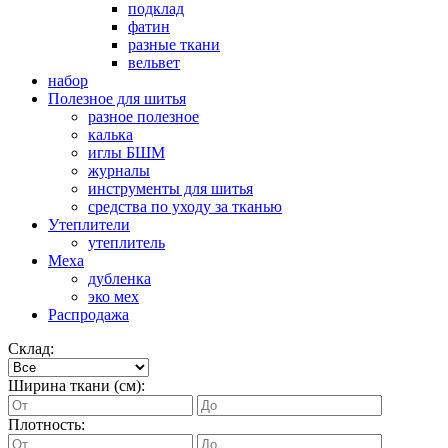
подклад
фатин
разные ткани
вельвет
набор
Полезное для шитья
разное полезное
калька
иглы БШМ
журналы
инструменты для шитья
средства по уходу за тканью
Утеплители
утеплитель
Меха
дубленка
эко мех
Распродажа
Склад:
Ширина ткани (см):
Плотность: