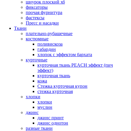
шнурок плоский хб
фиксаторы
прочая фурнитура
фастексы
Пресс и насадки
Ткани
плательно-рубашечные
костюмные
поливискоза
габардин
хлопок с эффектом бархата
курточные
курточная ткань PEACH эффект (пич
эффект)
курточная ткань
кожа
Стежка курточная купон
стежка курточная
хлопки
хлопки
муслин
джинс
джинс принт
джинс однотон
разные ткани