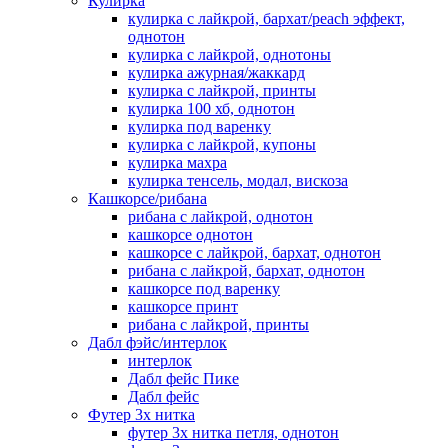
Кулирка
кулирка с лайкрой, бархат/peach эффект,
однотон
кулирка с лайкрой, однотоны
кулирка ажурная/жаккард
кулирка с лайкрой, принты
кулирка 100 хб, однотон
кулирка под варенку
кулирка с лайкрой, купоны
кулирка махра
кулирка тенсель, модал, вискоза
Кашкорсе/рибана
рибана с лайкрой, однотон
кашкорсе однотон
кашкорсе с лайкрой, бархат, однотон
рибана с лайкрой, бархат, однотон
кашкорсе под варенку
кашкорсе принт
рибана с лайкрой, принты
Дабл фэйс/интерлок
интерлок
Дабл фейс Пике
Дабл фейс
Футер 3х нитка
футер 3х нитка петля, однотон