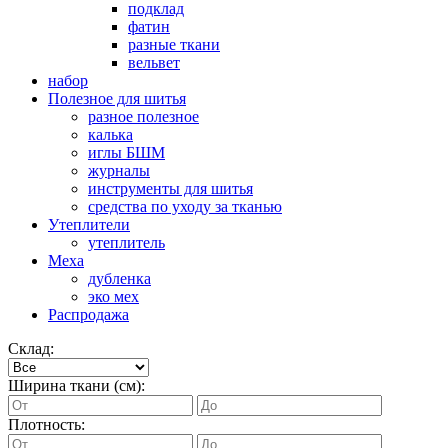
подклад
фатин
разные ткани
вельвет
набор
Полезное для шитья
разное полезное
калька
иглы БШМ
журналы
инструменты для шитья
средства по уходу за тканью
Утеплители
утеплитель
Меха
дубленка
эко мех
Распродажа
Склад:
Ширина ткани (см):
Плотность: