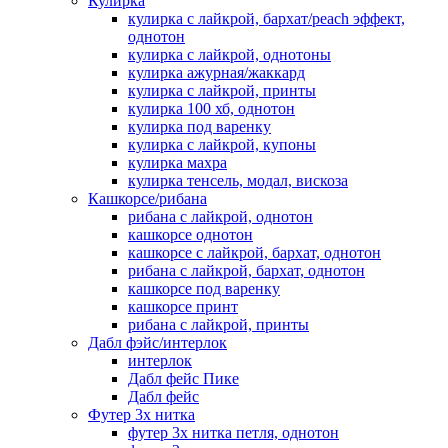
Кулирка
кулирка с лайкрой, бархат/peach эффект,
однотон
кулирка с лайкрой, однотоны
кулирка ажурная/жаккард
кулирка с лайкрой, принты
кулирка 100 хб, однотон
кулирка под варенку
кулирка с лайкрой, купоны
кулирка махра
кулирка тенсель, модал, вискоза
Кашкорсе/рибана
рибана с лайкрой, однотон
кашкорсе однотон
кашкорсе с лайкрой, бархат, однотон
рибана с лайкрой, бархат, однотон
кашкорсе под варенку
кашкорсе принт
рибана с лайкрой, принты
Дабл фэйс/интерлок
интерлок
Дабл фейс Пике
Дабл фейс
Футер 3х нитка
футер 3х нитка петля, однотон