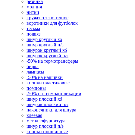
резинка
молния
нитки
кружево эластичное
воротники для футболок
тесьма
подвяз
шнур круглый хб
шнур круглый п/э
шнурок круглый хб
шнурок круглый п/э
-50% на термотрансферы
бирка
лампасы
-50% на нашивки
кнопки пластиковые
помпоны
-50% на термоаппликации
шнур плоский хб
шнурок плоский п/э
наконечники для шнура
клеевая
металлофурнитура
шнур плоский п/э
кнопки пришивные