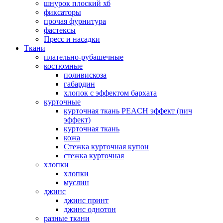
шнурок плоский хб
фиксаторы
прочая фурнитура
фастексы
Пресс и насадки
Ткани
плательно-рубашечные
костюмные
поливискоза
габардин
хлопок с эффектом бархата
курточные
курточная ткань PEACH эффект (пич
эффект)
курточная ткань
кожа
Стежка курточная купон
стежка курточная
хлопки
хлопки
муслин
джинс
джинс принт
джинс однотон
разные ткани