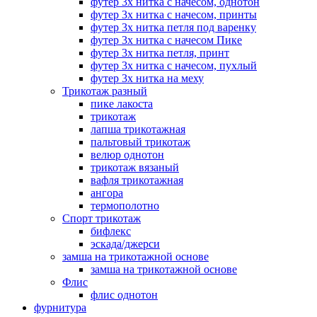
футер 3х нитка с начесом, однотон
футер 3х нитка с начесом, принты
футер 3х нитка петля под варенку
футер 3х нитка с начесом Пике
футер 3х нитка петля, принт
футер 3х нитка с начесом, пухлый
футер 3х нитка на меху
Трикотаж разный
пике лакоста
трикотаж
лапша трикотажная
пальтовый трикотаж
велюр однотон
трикотаж вязаный
вафля трикотажная
ангора
термополотно
Спорт трикотаж
бифлекс
эскада/джерси
замша на трикотажной основе
замша на трикотажной основе
Флис
флис однотон
фурнитура