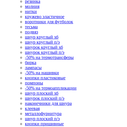
резинка
молния
нитки
кружево эластичное
воротники для футболок
тесьма
подвяз
шнур круглый хб
шнур круглый п/э
шнурок круглый хб
шнурок круглый п/э
-50% на термотрансферы
бирка
лампасы
-50% на нашивки
кнопки пластиковые
помпоны
-50% на термоаппликации
шнур плоский хб
шнурок плоский п/э
наконечники для шнура
клеевая
металлофурнитура
шнур плоский п/э
кнопки пришивные