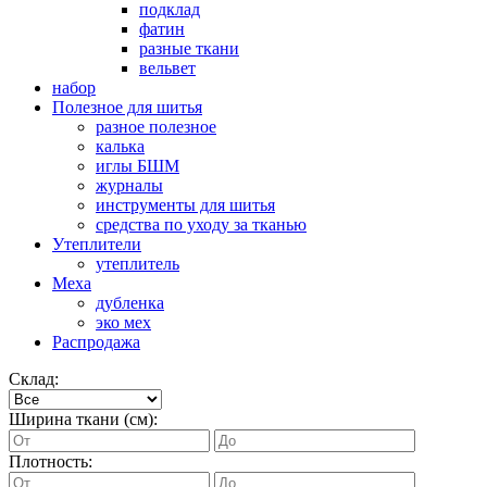
подклад
фатин
разные ткани
вельвет
набор
Полезное для шитья
разное полезное
калька
иглы БШМ
журналы
инструменты для шитья
средства по уходу за тканью
Утеплители
утеплитель
Меха
дубленка
эко мех
Распродажа
Склад:
Ширина ткани (см):
Плотность: