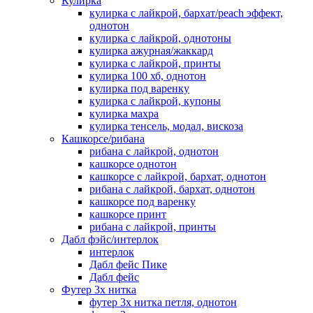
Кулирка
кулирка с лайкрой, бархат/peach эффект,
однотон
кулирка с лайкрой, однотоны
кулирка ажурная/жаккард
кулирка с лайкрой, принты
кулирка 100 хб, однотон
кулирка под варенку
кулирка с лайкрой, купоны
кулирка махра
кулирка тенсель, модал, вискоза
Кашкорсе/рибана
рибана с лайкрой, однотон
кашкорсе однотон
кашкорсе с лайкрой, бархат, однотон
рибана с лайкрой, бархат, однотон
кашкорсе под варенку
кашкорсе принт
рибана с лайкрой, принты
Дабл фэйс/интерлок
интерлок
Дабл фейс Пике
Дабл фейс
Футер 3х нитка
футер 3х нитка петля, однотон