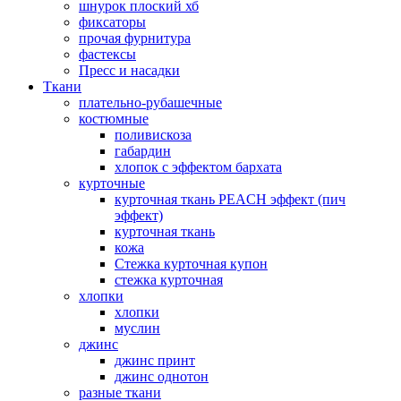
шнурок плоский хб
фиксаторы
прочая фурнитура
фастексы
Пресс и насадки
Ткани
плательно-рубашечные
костюмные
поливискоза
габардин
хлопок с эффектом бархата
курточные
курточная ткань PEACH эффект (пич
эффект)
курточная ткань
кожа
Стежка курточная купон
стежка курточная
хлопки
хлопки
муслин
джинс
джинс принт
джинс однотон
разные ткани