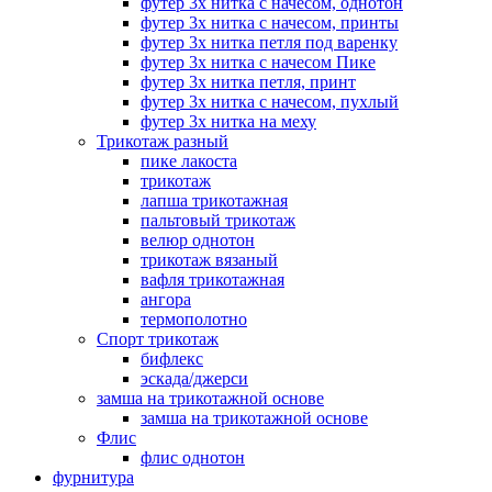
футер 3х нитка с начесом, однотон
футер 3х нитка с начесом, принты
футер 3х нитка петля под варенку
футер 3х нитка с начесом Пике
футер 3х нитка петля, принт
футер 3х нитка с начесом, пухлый
футер 3х нитка на меху
Трикотаж разный
пике лакоста
трикотаж
лапша трикотажная
пальтовый трикотаж
велюр однотон
трикотаж вязаный
вафля трикотажная
ангора
термополотно
Спорт трикотаж
бифлекс
эскада/джерси
замша на трикотажной основе
замша на трикотажной основе
Флис
флис однотон
фурнитура