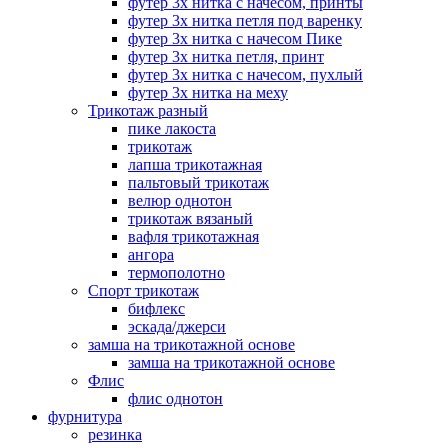
футер 3х нитка с начесом, принты
футер 3х нитка петля под варенку
футер 3х нитка с начесом Пике
футер 3х нитка петля, принт
футер 3х нитка с начесом, пухлый
футер 3х нитка на меху
Трикотаж разный
пике лакоста
трикотаж
лапша трикотажная
пальтовый трикотаж
велюр однотон
трикотаж вязаный
вафля трикотажная
ангора
термополотно
Спорт трикотаж
бифлекс
эскада/джерси
замша на трикотажной основе
замша на трикотажной основе
Флис
флис однотон
фурнитура
резинка