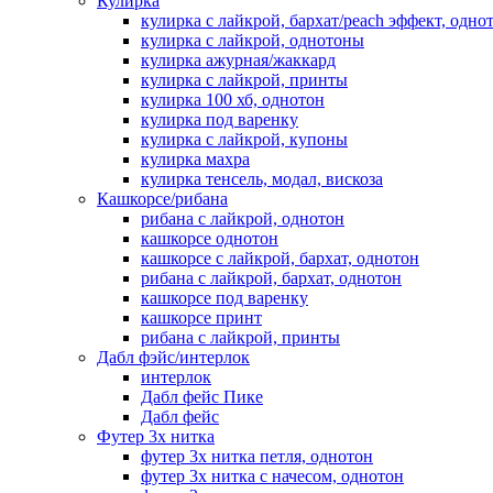
Кулирка
кулирка с лайкрой, бархат/peach эффект, одно
кулирка с лайкрой, однотоны
кулирка ажурная/жаккард
кулирка с лайкрой, принты
кулирка 100 хб, однотон
кулирка под варенку
кулирка с лайкрой, купоны
кулирка махра
кулирка тенсель, модал, вискоза
Кашкорсе/рибана
рибана с лайкрой, однотон
кашкорсе однотон
кашкорсе с лайкрой, бархат, однотон
рибана с лайкрой, бархат, однотон
кашкорсе под варенку
кашкорсе принт
рибана с лайкрой, принты
Дабл фэйс/интерлок
интерлок
Дабл фейс Пике
Дабл фейс
Футер 3х нитка
футер 3х нитка петля, однотон
футер 3х нитка с начесом, однотон