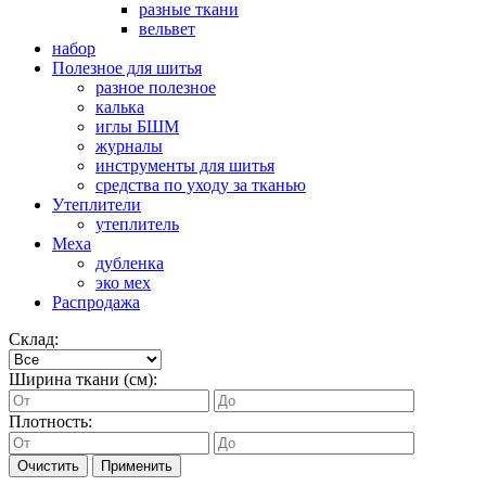
разные ткани
вельвет
набор
Полезное для шитья
разное полезное
калька
иглы БШМ
журналы
инструменты для шитья
средства по уходу за тканью
Утеплители
утеплитель
Меха
дубленка
эко мех
Распродажа
Склад:
Ширина ткани (см):
Плотность:
Очистить
Применить