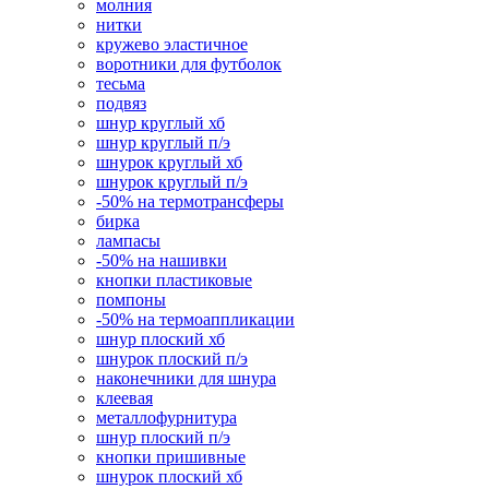
молния
нитки
кружево эластичное
воротники для футболок
тесьма
подвяз
шнур круглый хб
шнур круглый п/э
шнурок круглый хб
шнурок круглый п/э
-50% на термотрансферы
бирка
лампасы
-50% на нашивки
кнопки пластиковые
помпоны
-50% на термоаппликации
шнур плоский хб
шнурок плоский п/э
наконечники для шнура
клеевая
металлофурнитура
шнур плоский п/э
кнопки пришивные
шнурок плоский хб