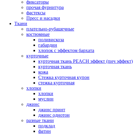
фиксаторы
прочая фурнитура
фастексы
Пресс и насадки
Ткани
плательно-рубашечные
костюмные
поливискоза
габардин
хлопок с эффектом бархата
курточные
курточная ткань PEACH эффект (пич эффект)
курточная ткань
кожа
Стежка курточная купон
стежка курточная
хлопки
хлопки
муслин
джинс
джинс принт
джинс однотон
разные ткани
подклад
фатин