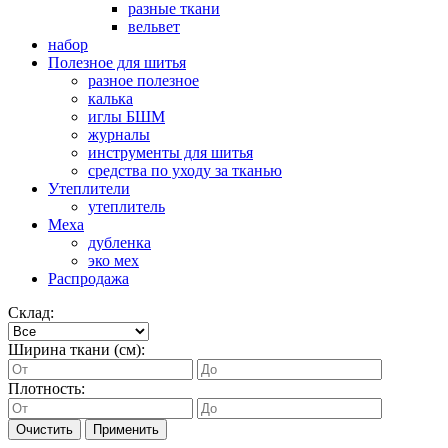
разные ткани
вельвет
набор
Полезное для шитья
разное полезное
калька
иглы БШМ
журналы
инструменты для шитья
средства по уходу за тканью
Утеплители
утеплитель
Меха
дубленка
эко мех
Распродажа
Склад:
Ширина ткани (см):
Плотность:
Очистить
Применить