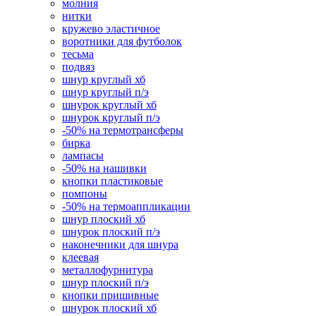
молния
нитки
кружево эластичное
воротники для футболок
тесьма
подвяз
шнур круглый хб
шнур круглый п/э
шнурок круглый хб
шнурок круглый п/э
-50% на термотрансферы
бирка
лампасы
-50% на нашивки
кнопки пластиковые
помпоны
-50% на термоаппликации
шнур плоский хб
шнурок плоский п/э
наконечники для шнура
клеевая
металлофурнитура
шнур плоский п/э
кнопки пришивные
шнурок плоский хб