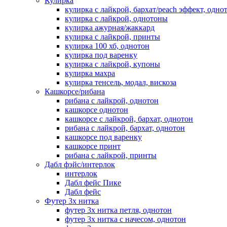
Кулирка
кулирка с лайкрой, бархат/peach эффект, одно
кулирка с лайкрой, однотоны
кулирка ажурная/жаккард
кулирка с лайкрой, принты
кулирка 100 хб, однотон
кулирка под варенку
кулирка с лайкрой, купоны
кулирка махра
кулирка тенсель, модал, вискоза
Кашкорсе/рибана
рибана с лайкрой, однотон
кашкорсе однотон
кашкорсе с лайкрой, бархат, однотон
рибана с лайкрой, бархат, однотон
кашкорсе под варенку
кашкорсе принт
рибана с лайкрой, принты
Дабл фэйс/интерлок
интерлок
Дабл фейс Пике
Дабл фейс
Футер 3х нитка
футер 3х нитка петля, однотон
футер 3х нитка с начесом, однотон