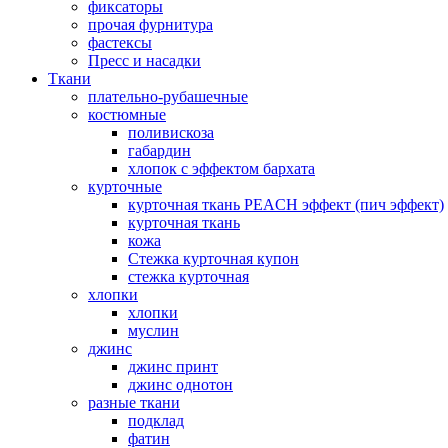
фиксаторы
прочая фурнитура
фастексы
Пресс и насадки
Ткани
плательно-рубашечные
костюмные
поливискоза
габардин
хлопок с эффектом бархата
курточные
курточная ткань PEACH эффект (пич эффект)
курточная ткань
кожа
Стежка курточная купон
стежка курточная
хлопки
хлопки
муслин
джинс
джинс принт
джинс однотон
разные ткани
подклад
фатин