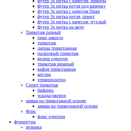
футер 3х нитка с начесом, принты
футер 3х нитка петля под варенку
футер 3х нитка с начесом Пике
футер 3х нитка петля, принт
футер 3х нитка с начесом, пухлый
футер 3х нитка на меху
Трикотаж разный
пике лакоста
трикотаж
лапша трикотажная
пальтовый трикотаж
велюр однотон
трикотаж вязаный
вафля трикотажная
ангора
термополотно
Спорт трикотаж
бифлекс
эскада/джерси
замша на трикотажной основе
замша на трикотажной основе
Флис
флис однотон
фурнитура
резинка