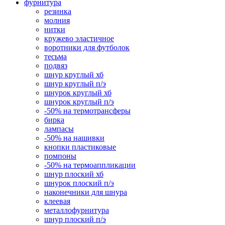
фурнитура
резинка
молния
нитки
кружево эластичное
воротники для футболок
тесьма
подвяз
шнур круглый хб
шнур круглый п/э
шнурок круглый хб
шнурок круглый п/э
-50% на термотрансферы
бирка
лампасы
-50% на нашивки
кнопки пластиковые
помпоны
-50% на термоаппликации
шнур плоский хб
шнурок плоский п/э
наконечники для шнура
клеевая
металлофурнитура
шнур плоский п/э