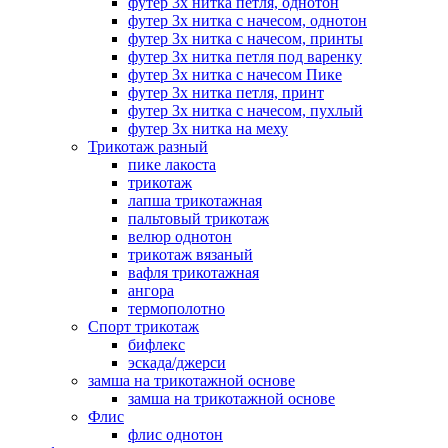
футер 3х нитка петля, однотон
футер 3х нитка с начесом, однотон
футер 3х нитка с начесом, принты
футер 3х нитка петля под варенку
футер 3х нитка с начесом Пике
футер 3х нитка петля, принт
футер 3х нитка с начесом, пухлый
футер 3х нитка на меху
Трикотаж разный
пике лакоста
трикотаж
лапша трикотажная
пальтовый трикотаж
велюр однотон
трикотаж вязаный
вафля трикотажная
ангора
термополотно
Спорт трикотаж
бифлекс
эскада/джерси
замша на трикотажной основе
замша на трикотажной основе
Флис
флис однотон