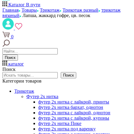
Каталог
В пути
Главная
Товары
Трикотаж
Трикотаж разный
трикотаж
вязаный
Лапша, жаккард гофре, цв. песок
0
Поиск
каталог
Поиск
Поиск
Категории товаров
Трикотаж
Футер 2х нитка
футер 2х нитка с лайкрой, принты
футер 2х нитка бархат, однотон
футер 2х нитка с лайкрой, однотон
футер 2х нитка с лайкрой, купоны
футер 2х нитка Пике
футер 2х нитка под варенку