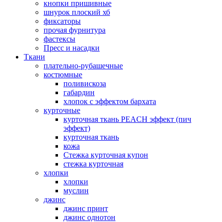
кнопки пришивные
шнурок плоский хб
фиксаторы
прочая фурнитура
фастексы
Пресс и насадки
Ткани
плательно-рубашечные
костюмные
поливискоза
габардин
хлопок с эффектом бархата
курточные
курточная ткань PEACH эффект (пич
эффект)
курточная ткань
кожа
Стежка курточная купон
стежка курточная
хлопки
хлопки
муслин
джинс
джинс принт
джинс однотон