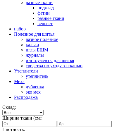
разные ткани
подклад
фатин
разные ткани
вельвет
набор
Полезное для шитья
разное полезное
калька
иглы БШМ
журналы
инструменты для шитья
средства по уходу за тканью
Утеплители
утеплитель
Меха
дубленка
эко мех
Распродажа
Склад:
Ширина ткани (см):
Плотность: