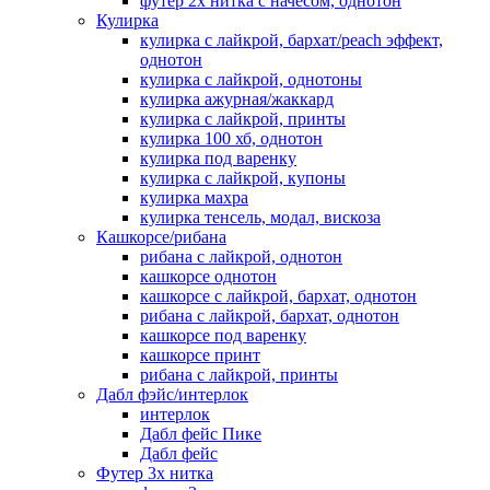
футер 2х нитка с начесом, однотон
Кулирка
кулирка с лайкрой, бархат/peach эффект,
однотон
кулирка с лайкрой, однотоны
кулирка ажурная/жаккард
кулирка с лайкрой, принты
кулирка 100 хб, однотон
кулирка под варенку
кулирка с лайкрой, купоны
кулирка махра
кулирка тенсель, модал, вискоза
Кашкорсе/рибана
рибана с лайкрой, однотон
кашкорсе однотон
кашкорсе с лайкрой, бархат, однотон
рибана с лайкрой, бархат, однотон
кашкорсе под варенку
кашкорсе принт
рибана с лайкрой, принты
Дабл фэйс/интерлок
интерлок
Дабл фейс Пике
Дабл фейс
Футер 3х нитка