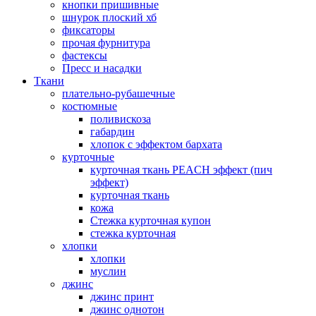
кнопки пришивные
шнурок плоский хб
фиксаторы
прочая фурнитура
фастексы
Пресс и насадки
Ткани
плательно-рубашечные
костюмные
поливискоза
габардин
хлопок с эффектом бархата
курточные
курточная ткань PEACH эффект (пич
эффект)
курточная ткань
кожа
Стежка курточная купон
стежка курточная
хлопки
хлопки
муслин
джинс
джинс принт
джинс однотон