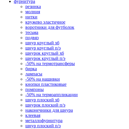
фурнитура
резинка
молния
нитки
кружево эластичное
воротники для футболок
тесьма
подвяз
шнур круглый хб
шнур круглый п/э
шнурок круглый хб
шнурок круглый п/э
-50% на термотрансферы
бирка
лампасы
-50% на нашивки
кнопки пластиковые
помпоны
-50% на термоаппликации
шнур плоский хб
шнурок плоский п/э
наконечники для шнура
клеевая
металлофурнитура
шнур плоский п/э