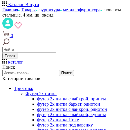
Каталог
В пути
Главная
Товары
фурнитура
металлофурнитура
люверсы
стальные, 4 мм, цв. оксид
0
Поиск
каталог
Поиск
Поиск
Категории товаров
Трикотаж
Футер 2х нитка
футер 2х нитка с лайкрой, принты
футер 2х нитка бархат, однотон
футер 2х нитка с лайкрой, однотон
футер 2х нитка с лайкрой, купоны
футер 2х нитка Пике
футер 2х нитка под варенку