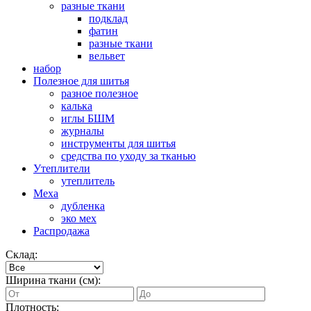
разные ткани
подклад
фатин
разные ткани
вельвет
набор
Полезное для шитья
разное полезное
калька
иглы БШМ
журналы
инструменты для шитья
средства по уходу за тканью
Утеплители
утеплитель
Меха
дубленка
эко мех
Распродажа
Склад:
Ширина ткани (см):
Плотность: