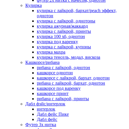
футер 2х нитка с начесом, однотон
Кулирка
кулирка с лайкрой, бархат/peach эффект,
однотон
кулирка с лайкрой, однотоны
кулирка ажурная/жаккард
кулирка с лайкрой, принты
кулирка 100 хб, однотон
кулирка под варенку
кулирка с лайкрой, купоны
кулирка махра
кулирка тенсель, модал, вискоза
Кашкорсе/рибана
рибана с лайкрой, однотон
кашкорсе однотон
кашкорсе с лайкрой, бархат, однотон
рибана с лайкрой, бархат, однотон
кашкорсе под варенку
кашкорсе принт
рибана с лайкрой, принты
Дабл фэйс/интерлок
интерлок
Дабл фейс Пике
Дабл фейс
Футер 3х нитка