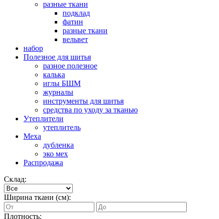
разные ткани
подклад
фатин
разные ткани
вельвет
набор
Полезное для шитья
разное полезное
калька
иглы БШМ
журналы
инструменты для шитья
средства по уходу за тканью
Утеплители
утеплитель
Меха
дубленка
эко мех
Распродажа
Склад:
Ширина ткани (см):
Плотность: