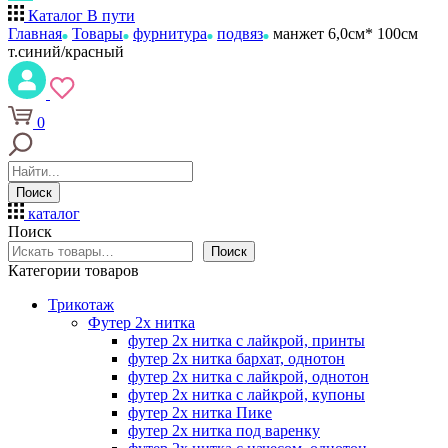
Каталог
В пути
Главная
Товары
фурнитура
подвяз
манжет 6,0см* 100см
т.синий/красный
0
Поиск
каталог
Поиск
Поиск
Категории товаров
Трикотаж
Футер 2х нитка
футер 2х нитка с лайкрой, принты
футер 2х нитка бархат, однотон
футер 2х нитка с лайкрой, однотон
футер 2х нитка с лайкрой, купоны
футер 2х нитка Пике
футер 2х нитка под варенку