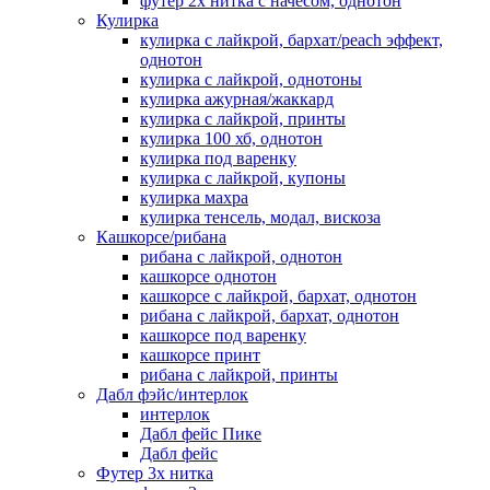
футер 2х нитка с начесом, однотон
Кулирка
кулирка с лайкрой, бархат/peach эффект,
однотон
кулирка с лайкрой, однотоны
кулирка ажурная/жаккард
кулирка с лайкрой, принты
кулирка 100 хб, однотон
кулирка под варенку
кулирка с лайкрой, купоны
кулирка махра
кулирка тенсель, модал, вискоза
Кашкорсе/рибана
рибана с лайкрой, однотон
кашкорсе однотон
кашкорсе с лайкрой, бархат, однотон
рибана с лайкрой, бархат, однотон
кашкорсе под варенку
кашкорсе принт
рибана с лайкрой, принты
Дабл фэйс/интерлок
интерлок
Дабл фейс Пике
Дабл фейс
Футер 3х нитка