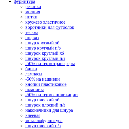
фурнитура
резинка
молния
нитки
кружево эластичное
воротники для футболок
тесьма
подвяз
шнур круглый хб
шнур круглый п/э
шнурок круглый хб
шнурок круглый п/э
-50% на термотрансферы
бирка
лампасы
-50% на нашивки
кнопки пластиковые
помпоны
-50% на термоаппликации
шнур плоский хб
шнурок плоский п/э
наконечники для шнура
клеевая
металлофурнитура
шнур плоский п/э