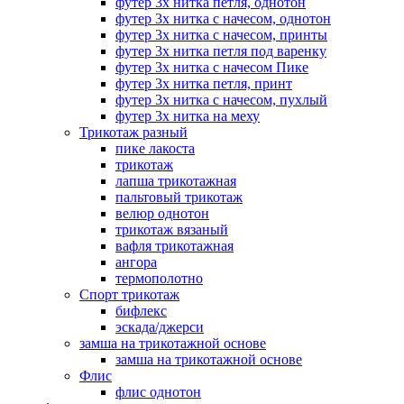
футер 3х нитка петля, однотон
футер 3х нитка с начесом, однотон
футер 3х нитка с начесом, принты
футер 3х нитка петля под варенку
футер 3х нитка с начесом Пике
футер 3х нитка петля, принт
футер 3х нитка с начесом, пухлый
футер 3х нитка на меху
Трикотаж разный
пике лакоста
трикотаж
лапша трикотажная
пальтовый трикотаж
велюр однотон
трикотаж вязаный
вафля трикотажная
ангора
термополотно
Спорт трикотаж
бифлекс
эскада/джерси
замша на трикотажной основе
замша на трикотажной основе
Флис
флис однотон