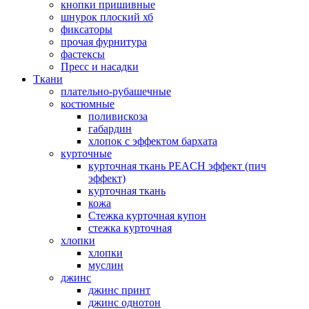
кнопки пришивные
шнурок плоский хб
фиксаторы
прочая фурнитура
фастексы
Пресс и насадки
Ткани
плательно-рубашечные
костюмные
поливискоза
габардин
хлопок с эффектом бархата
курточные
курточная ткань PEACH эффект (пич
эффект)
курточная ткань
кожа
Стежка курточная купон
стежка курточная
хлопки
хлопки
муслин
джинс
джинс принт
джинс однотон