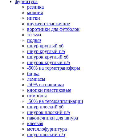
фурнитура
резинка
молния
нитки
кружево эластичное
воротники для футболок
тесьма
подвяз
шнур круглый хб
шнур круглый п/э
шнурок круглый хб
шнурок круглый п/э
-50% на термотрансферы
бирка
лампасы
-50% на нашивки
кнопки пластиковые
помпоны
-50% на термоаппликации
шнур плоский хб
шнурок плоский п/э
наконечники для шнура
клеевая
металлофурнитура
шнур плоский п/э