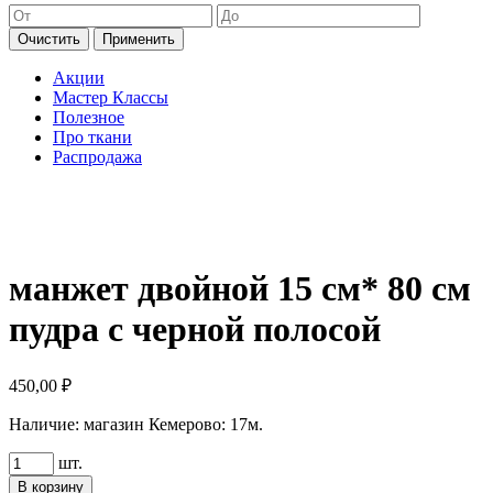
Очистить
Применить
Акции
Мастер Классы
Полезное
Про ткани
Распродажа
манжет двойной 15 см* 80 см
пудра с черной полосой
450,00
₽
Наличие:
магазин Кемерово: 17м.
Количество
шт.
товара
В корзину