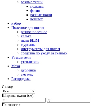
разные ткани
подклад
фатин
разные ткани
вельвет
набор
Полезное для шитья
разное полезное
калька
иглы БШМ
журналы
инструменты для шитья
средства по уходу за тканью
Утеплители
утеплитель
Меха
дубленка
эко мех
Распродажа
Склад:
Ширина ткани (см):
Плотность: