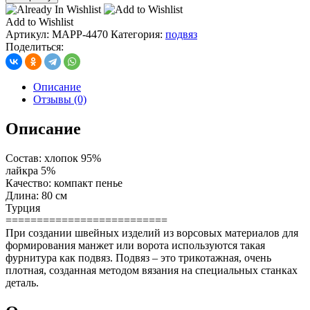
манжет
двойной
Add to Wishlist
15
Артикул:
MAPP-4470
Категория:
подвяз
см*
Поделиться:
80
см
пудра
Описание
с
Отзывы (0)
черной
полосой
Описание
Состав: хлопок 95%
лайкра 5%
Качество: компакт пенье
Длина: 80 см
Турция
==========================
При создании швейных изделий из ворсовых материалов для
формирования манжет или ворота используются такая
фурнитура как подвяз. Подвяз – это трикотажная, очень
плотная, созданная методом вязания на специальных станках
деталь.