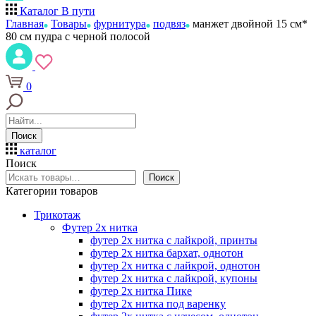
Каталог
В пути
Главная
Товары
фурнитура
подвяз
манжет двойной 15 см*
80 см пудра с черной полосой
0
Поиск
каталог
Поиск
Поиск
Категории товаров
Трикотаж
Футер 2х нитка
футер 2х нитка с лайкрой, принты
футер 2х нитка бархат, однотон
футер 2х нитка с лайкрой, однотон
футер 2х нитка с лайкрой, купоны
футер 2х нитка Пике
футер 2х нитка под варенку