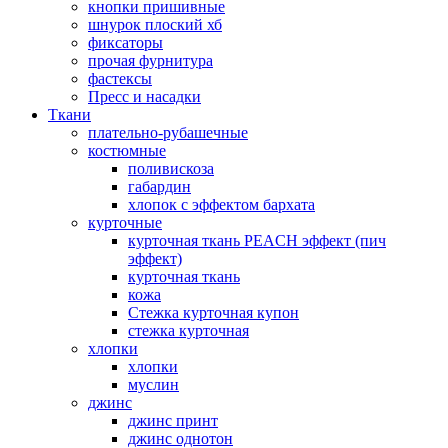
кнопки пришивные
шнурок плоский хб
фиксаторы
прочая фурнитура
фастексы
Пресс и насадки
Ткани
плательно-рубашечные
костюмные
поливискоза
габардин
хлопок с эффектом бархата
курточные
курточная ткань PEACH эффект (пич
эффект)
курточная ткань
кожа
Стежка курточная купон
стежка курточная
хлопки
хлопки
муслин
джинс
джинс принт
джинс однотон