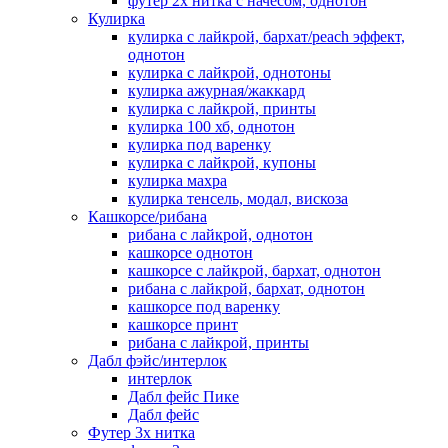
футер 2х нитка с начесом, однотон
Кулирка
кулирка с лайкрой, бархат/peach эффект,
однотон
кулирка с лайкрой, однотоны
кулирка ажурная/жаккард
кулирка с лайкрой, принты
кулирка 100 хб, однотон
кулирка под варенку
кулирка с лайкрой, купоны
кулирка махра
кулирка тенсель, модал, вискоза
Кашкорсе/рибана
рибана с лайкрой, однотон
кашкорсе однотон
кашкорсе с лайкрой, бархат, однотон
рибана с лайкрой, бархат, однотон
кашкорсе под варенку
кашкорсе принт
рибана с лайкрой, принты
Дабл фэйс/интерлок
интерлок
Дабл фейс Пике
Дабл фейс
Футер 3х нитка