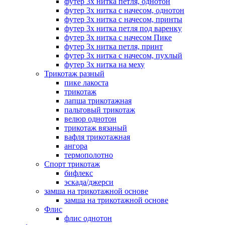
футер 3х нитка петля, однотон
футер 3х нитка с начесом, однотон
футер 3х нитка с начесом, принты
футер 3х нитка петля под варенку
футер 3х нитка с начесом Пике
футер 3х нитка петля, принт
футер 3х нитка с начесом, пухлый
футер 3х нитка на меху
Трикотаж разный
пике лакоста
трикотаж
лапша трикотажная
пальтовый трикотаж
велюр однотон
трикотаж вязаный
вафля трикотажная
ангора
термополотно
Спорт трикотаж
бифлекс
эскада/джерси
замша на трикотажной основе
замша на трикотажной основе
Флис
флис однотон