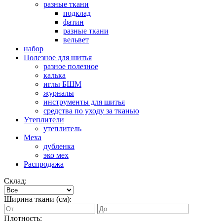
разные ткани
подклад
фатин
разные ткани
вельвет
набор
Полезное для шитья
разное полезное
калька
иглы БШМ
журналы
инструменты для шитья
средства по уходу за тканью
Утеплители
утеплитель
Меха
дубленка
эко мех
Распродажа
Склад:
Ширина ткани (см):
Плотность: