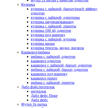
футер 2х нитка с начесом, однотон
Кулирка
кулирка с лайкрой, бархат/peach эффект,
однотон
кулирка с лайкрой, однотоны
кулирка ажурная/жаккард
кулирка с лайкрой, принты
кулирка 100 хб, однотон
кулирка под варенку
кулирка с лайкрой, купоны
кулирка махра
кулирка тенсель, модал, вискоза
Кашкорсе/рибана
рибана с лайкрой, однотон
кашкорсе однотон
кашкорсе с лайкрой, бархат, однотон
рибана с лайкрой, бархат, однотон
кашкорсе под варенку
кашкорсе принт
рибана с лайкрой, принты
Дабл фэйс/интерлок
интерлок
Дабл фейс Пике
Дабл фейс
Футер 3х нитка