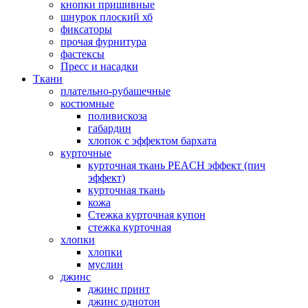
кнопки пришивные
шнурок плоский хб
фиксаторы
прочая фурнитура
фастексы
Пресс и насадки
Ткани
плательно-рубашечные
костюмные
поливискоза
габардин
хлопок с эффектом бархата
курточные
курточная ткань PEACH эффект (пич
эффект)
курточная ткань
кожа
Стежка курточная купон
стежка курточная
хлопки
хлопки
муслин
джинс
джинс принт
джинс однотон