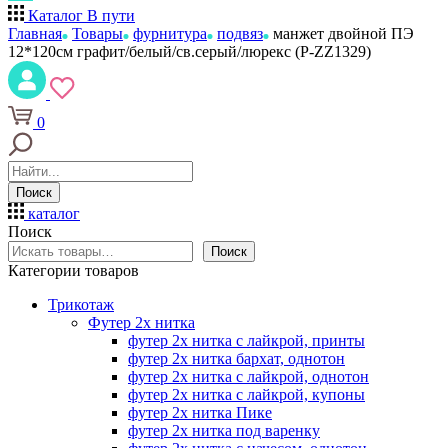
Каталог
В пути
Главная
Товары
фурнитура
подвяз
манжет двойной ПЭ
12*120см графит/белый/св.серый/люрекс (P-ZZ1329)
0
Поиск
каталог
Поиск
Поиск
Категории товаров
Трикотаж
Футер 2х нитка
футер 2х нитка с лайкрой, принты
футер 2х нитка бархат, однотон
футер 2х нитка с лайкрой, однотон
футер 2х нитка с лайкрой, купоны
футер 2х нитка Пике
футер 2х нитка под варенку