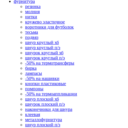
фурнитура
резинка
молния
нитки
кружево эластичное
воротники для футболок
тесьма
подвяз
шнур круглый хб
шнур круглый п/э
шнурок круглый хб
шнурок круглый п/э
-50% на термотрансферы
бирка
лампасы
-50% на нашивки
кнопки пластиковые
помпоны
-50% на термоаппликации
шнур плоский хб
шнурок плоский п/э
наконечники для шнура
клеевая
металлофурнитура
шнур плоский п/э