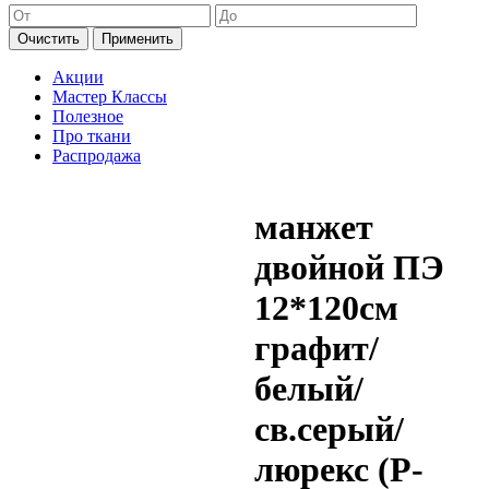
Очистить
Применить
Акции
Мастер Классы
Полезное
Про ткани
Распродажа
манжет
двойной ПЭ
12*120см
графит/
белый/
св.серый/
люрекс (P-