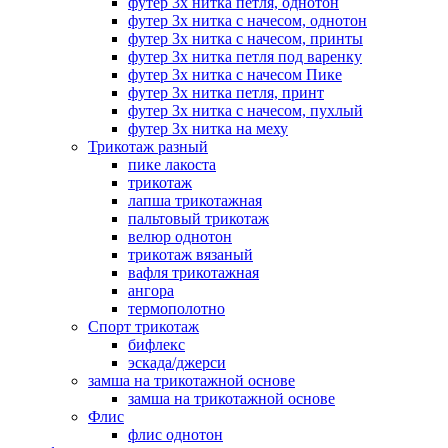
футер 3х нитка петля, однотон
футер 3х нитка с начесом, однотон
футер 3х нитка с начесом, принты
футер 3х нитка петля под варенку
футер 3х нитка с начесом Пике
футер 3х нитка петля, принт
футер 3х нитка с начесом, пухлый
футер 3х нитка на меху
Трикотаж разный
пике лакоста
трикотаж
лапша трикотажная
пальтовый трикотаж
велюр однотон
трикотаж вязаный
вафля трикотажная
ангора
термополотно
Спорт трикотаж
бифлекс
эскада/джерси
замша на трикотажной основе
замша на трикотажной основе
Флис
флис однотон