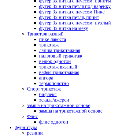
футер 3х нитка с начесом, принты
футер 3х нитка петля под варенку
футер 3х нитка с начесом Пике
футер 3х нитка петля, принт
футер 3х нитка с начесом, пухлый
футер 3х нитка на меху
Трикотаж разный
пике лакоста
трикотаж
лапша трикотажная
пальтовый трикотаж
велюр однотон
трикотаж вязаный
вафля трикотажная
ангора
термополотно
Спорт трикотаж
бифлекс
эскада/джерси
замша на трикотажной основе
замша на трикотажной основе
Флис
флис однотон
фурнитура
резинка