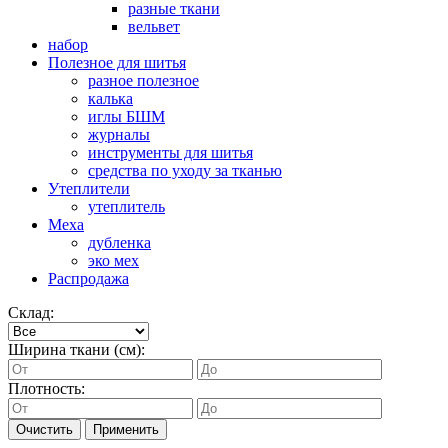
разные ткани
вельвет
набор
Полезное для шитья
разное полезное
калька
иглы БШМ
журналы
инструменты для шитья
средства по уходу за тканью
Утеплители
утеплитель
Меха
дубленка
эко мех
Распродажа
Склад:
Ширина ткани (см):
Плотность:
Очистить
Применить