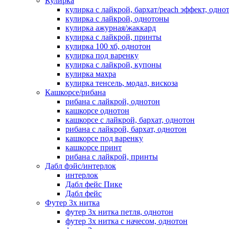
Кулирка
кулирка с лайкрой, бархат/peach эффект, одно
кулирка с лайкрой, однотоны
кулирка ажурная/жаккард
кулирка с лайкрой, принты
кулирка 100 хб, однотон
кулирка под варенку
кулирка с лайкрой, купоны
кулирка махра
кулирка тенсель, модал, вискоза
Кашкорсе/рибана
рибана с лайкрой, однотон
кашкорсе однотон
кашкорсе с лайкрой, бархат, однотон
рибана с лайкрой, бархат, однотон
кашкорсе под варенку
кашкорсе принт
рибана с лайкрой, принты
Дабл фэйс/интерлок
интерлок
Дабл фейс Пике
Дабл фейс
Футер 3х нитка
футер 3х нитка петля, однотон
футер 3х нитка с начесом, однотон