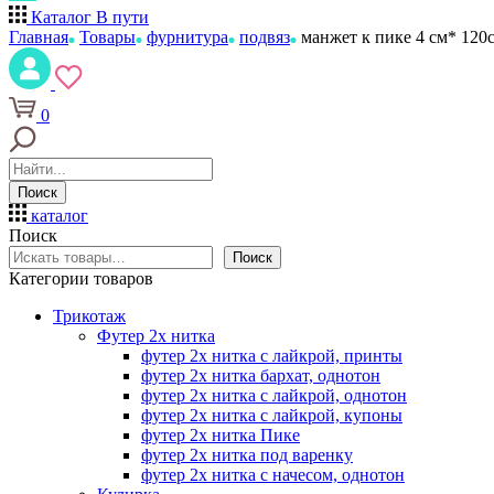
Каталог
В пути
Главная
Товары
фурнитура
подвяз
манжет к пике 4 см* 120
0
Поиск
каталог
Поиск
Поиск
Категории товаров
Трикотаж
Футер 2х нитка
футер 2х нитка с лайкрой, принты
футер 2х нитка бархат, однотон
футер 2х нитка с лайкрой, однотон
футер 2х нитка с лайкрой, купоны
футер 2х нитка Пике
футер 2х нитка под варенку
футер 2х нитка с начесом, однотон