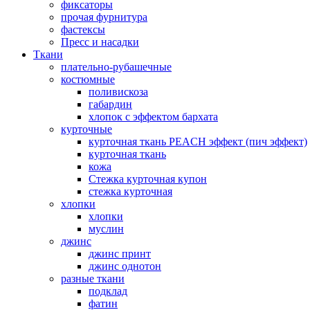
фиксаторы
прочая фурнитура
фастексы
Пресс и насадки
Ткани
плательно-рубашечные
костюмные
поливискоза
габардин
хлопок с эффектом бархата
курточные
курточная ткань PEACH эффект (пич эффект)
курточная ткань
кожа
Стежка курточная купон
стежка курточная
хлопки
хлопки
муслин
джинс
джинс принт
джинс однотон
разные ткани
подклад
фатин