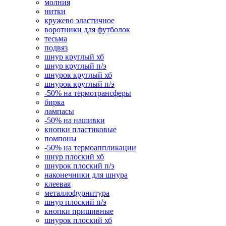
молния
нитки
кружево эластичное
воротники для футболок
тесьма
подвяз
шнур круглый хб
шнур круглый п/э
шнурок круглый хб
шнурок круглый п/э
-50% на термотрансферы
бирка
лампасы
-50% на нашивки
кнопки пластиковые
помпоны
-50% на термоаппликации
шнур плоский хб
шнурок плоский п/э
наконечники для шнура
клеевая
металлофурнитура
шнур плоский п/э
кнопки пришивные
шнурок плоский хб