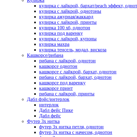
Кулирка
кулирка с лайкрой, бархат/peach эффект, одно
кулирка с лайкрой, однотоны
кулирка ажурная/жаккард
кулирка с лайкрой, принты
кулирка 100 хб, однотон
кулирка под варенку
кулирка с лайкрой, купоны
кулирка махра
кулирка тенсель, модал, вискоза
Кашкорсе/рибана
рибана с лайкрой, однотон
кашкорсе однотон
кашкорсе с лайкрой, бархат, однотон
рибана с лайкрой, бархат, однотон
кашкорсе под варенку
кашкорсе принт
рибана с лайкрой, принты
Дабл фэйс/интерлок
интерлок
Дабл фейс Пике
Дабл фейс
Футер 3х нитка
футер 3х нитка петля, однотон
футер 3х нитка с начесом, однотон