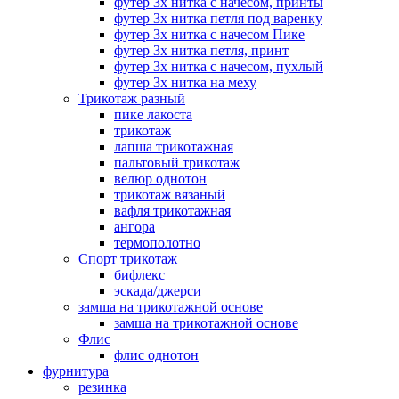
футер 3х нитка с начесом, принты
футер 3х нитка петля под варенку
футер 3х нитка с начесом Пике
футер 3х нитка петля, принт
футер 3х нитка с начесом, пухлый
футер 3х нитка на меху
Трикотаж разный
пике лакоста
трикотаж
лапша трикотажная
пальтовый трикотаж
велюр однотон
трикотаж вязаный
вафля трикотажная
ангора
термополотно
Спорт трикотаж
бифлекс
эскада/джерси
замша на трикотажной основе
замша на трикотажной основе
Флис
флис однотон
фурнитура
резинка