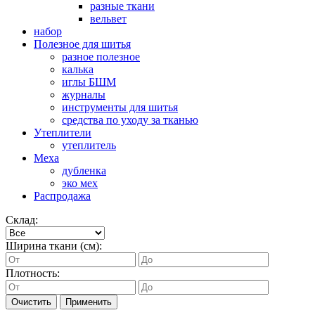
разные ткани
вельвет
набор
Полезное для шитья
разное полезное
калька
иглы БШМ
журналы
инструменты для шитья
средства по уходу за тканью
Утеплители
утеплитель
Меха
дубленка
эко мех
Распродажа
Склад:
Ширина ткани (см):
Плотность:
Очистить
Применить