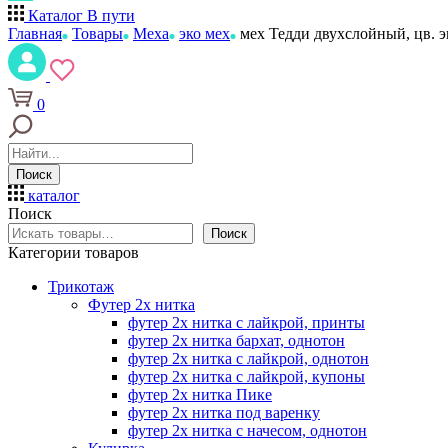
Каталог
В пути
Главная
Товары
Меха
эко мех
мех Тедди двухслойный, цв. 
0
Поиск
каталог
Поиск
Поиск
Категории товаров
Трикотаж
Футер 2х нитка
футер 2х нитка с лайкрой, принты
футер 2х нитка бархат, однотон
футер 2х нитка с лайкрой, однотон
футер 2х нитка с лайкрой, купоны
футер 2х нитка Пике
футер 2х нитка под варенку
футер 2х нитка с начесом, однотон