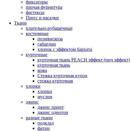
фиксаторы
прочая фурнитура
фастексы
Пресс и насадки
Ткани
плательно-рубашечные
костюмные
поливискоза
габардин
хлопок с эффектом бархата
курточные
курточная ткань PEACH эффект (пич эффект)
курточная ткань
кожа
Стежка курточная купон
стежка курточная
хлопки
хлопки
муслин
джинс
джинс принт
джинс однотон
разные ткани
подклад
фатин