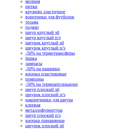
молния
нитки
кружево эластичное
воротники для футболок
тесьма
подвяз
шнур круглый хб
шнур круглый п/э
шнурок круглый хб
шнурок круглый п/э
-50% на термотрансферы
бирка
лампасы
-50% на нашивки
кнопки пластиковые
помпоны
-50% на термоаппликации
шнур плоский хб
шнурок плоский п/э
наконечники для шнура
клеевая
металлофурнитура
шнур плоский п/э
кнопки пришивные
шнурок плоский хб