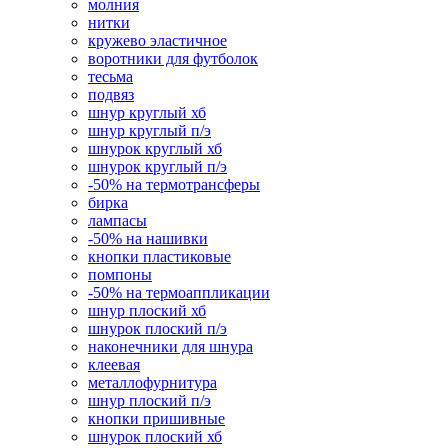
молния
нитки
кружево эластичное
воротники для футболок
тесьма
подвяз
шнур круглый хб
шнур круглый п/э
шнурок круглый хб
шнурок круглый п/э
-50% на термотрансферы
бирка
лампасы
-50% на нашивки
кнопки пластиковые
помпоны
-50% на термоаппликации
шнур плоский хб
шнурок плоский п/э
наконечники для шнура
клеевая
металлофурнитура
шнур плоский п/э
кнопки пришивные
шнурок плоский хб