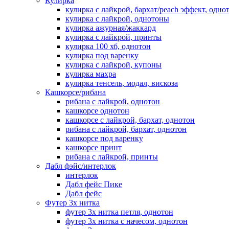
Кулирка
кулирка с лайкрой, бархат/peach эффект, одно
кулирка с лайкрой, однотоны
кулирка ажурная/жаккард
кулирка с лайкрой, принты
кулирка 100 хб, однотон
кулирка под варенку
кулирка с лайкрой, купоны
кулирка махра
кулирка тенсель, модал, вискоза
Кашкорсе/рибана
рибана с лайкрой, однотон
кашкорсе однотон
кашкорсе с лайкрой, бархат, однотон
рибана с лайкрой, бархат, однотон
кашкорсе под варенку
кашкорсе принт
рибана с лайкрой, принты
Дабл фэйс/интерлок
интерлок
Дабл фейс Пике
Дабл фейс
Футер 3х нитка
футер 3х нитка петля, однотон
футер 3х нитка с начесом, однотон