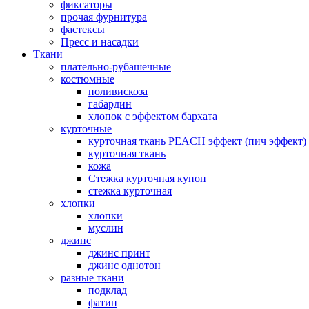
фиксаторы
прочая фурнитура
фастексы
Пресс и насадки
Ткани
плательно-рубашечные
костюмные
поливискоза
габардин
хлопок с эффектом бархата
курточные
курточная ткань PEACH эффект (пич эффект)
курточная ткань
кожа
Стежка курточная купон
стежка курточная
хлопки
хлопки
муслин
джинс
джинс принт
джинс однотон
разные ткани
подклад
фатин