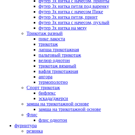
футер 3х нитка с начесом, принты
футер 3х нитка петля под варенку
футер 3х нитка с начесом Пике
футер 3х нитка петля, принт
футер 3х нитка с начесом, пухлый
футер 3х нитка на меху
Трикотаж разный
пике лакоста
трикотаж
лапша трикотажная
пальтовый трикотаж
велюр однотон
трикотаж вязаный
вафля трикотажная
ангора
термополотно
Спорт трикотаж
бифлекс
эскада/джерси
замша на трикотажной основе
замша на трикотажной основе
Флис
флис однотон
фурнитура
резинка