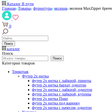
Каталог
В пути
Главная
Товары
фурнитура
молния
молния MaxZipper брючн
0
Поиск
каталог
Поиск
Поиск
Категории товаров
Трикотаж
Футер 2х нитка
футер 2х нитка с лайкрой, принты
футер 2х нитка бархат, однотон
футер 2х нитка с лайкрой, однотон
футер 2х нитка с лайкрой, купоны
футер 2х нитка Пике
футер 2х нитка под варенку
футер 2х нитка с начесом, однотон