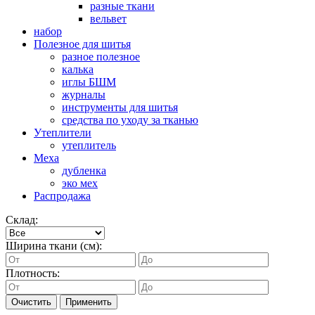
разные ткани
вельвет
набор
Полезное для шитья
разное полезное
калька
иглы БШМ
журналы
инструменты для шитья
средства по уходу за тканью
Утеплители
утеплитель
Меха
дубленка
эко мех
Распродажа
Склад:
Ширина ткани (см):
Плотность:
Очистить
Применить