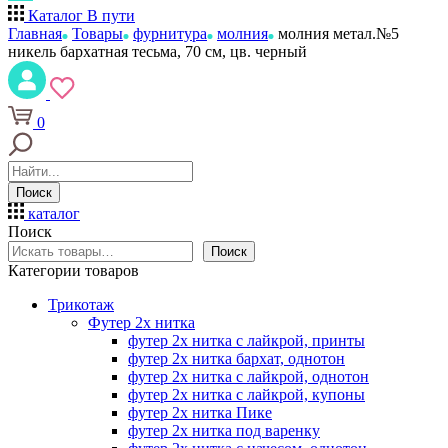
Каталог
В пути
Главная
Товары
фурнитура
молния
молния метал.№5
никель бархатная тесьма, 70 см, цв. черный
0
Поиск
каталог
Поиск
Поиск
Категории товаров
Трикотаж
Футер 2х нитка
футер 2х нитка с лайкрой, принты
футер 2х нитка бархат, однотон
футер 2х нитка с лайкрой, однотон
футер 2х нитка с лайкрой, купоны
футер 2х нитка Пике
футер 2х нитка под варенку