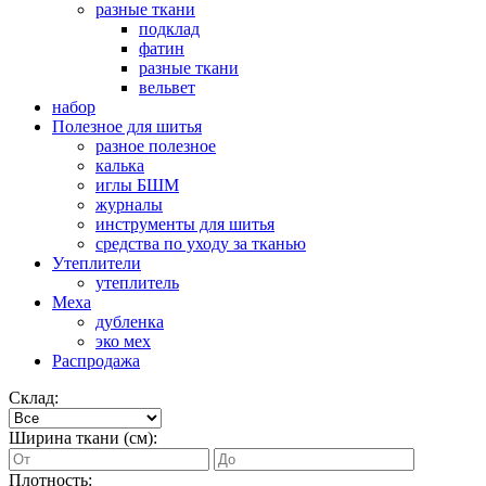
разные ткани
подклад
фатин
разные ткани
вельвет
набор
Полезное для шитья
разное полезное
калька
иглы БШМ
журналы
инструменты для шитья
средства по уходу за тканью
Утеплители
утеплитель
Меха
дубленка
эко мех
Распродажа
Склад:
Ширина ткани (см):
Плотность: