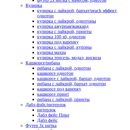
футер 2х нитка с начесом, однотон
Кулирка
кулирка с лайкрой, бархат/peach эффект,
однотон
кулирка с лайкрой, однотоны
кулирка ажурная/жаккард
кулирка с лайкрой, принты
кулирка 100 хб, однотон
кулирка под варенку
кулирка с лайкрой, купоны
кулирка махра
кулирка тенсель, модал, вискоза
Кашкорсе/рибана
рибана с лайкрой, однотон
кашкорсе однотон
кашкорсе с лайкрой, бархат, однотон
рибана с лайкрой, бархат, однотон
кашкорсе под варенку
кашкорсе принт
рибана с лайкрой, принты
Дабл фэйс/интерлок
интерлок
Дабл фейс Пике
Дабл фейс
Футер 3х нитка