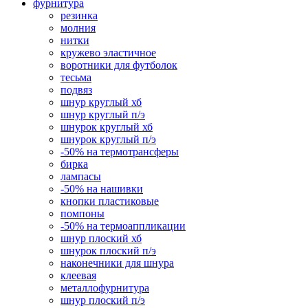
фурнитура
резинка
молния
нитки
кружево эластичное
воротники для футболок
тесьма
подвяз
шнур круглый хб
шнур круглый п/э
шнурок круглый хб
шнурок круглый п/э
-50% на термотрансферы
бирка
лампасы
-50% на нашивки
кнопки пластиковые
помпоны
-50% на термоаппликации
шнур плоский хб
шнурок плоский п/э
наконечники для шнура
клеевая
металлофурнитура
шнур плоский п/э