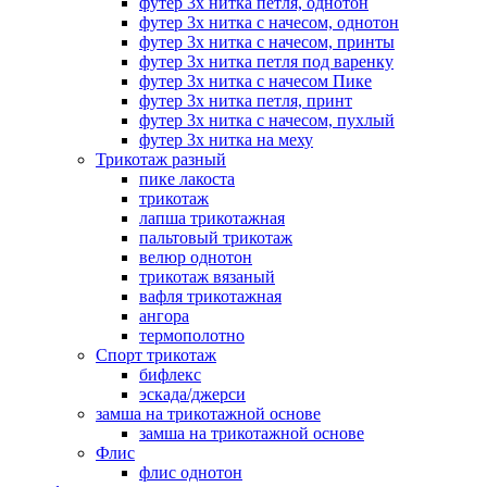
футер 3х нитка петля, однотон
футер 3х нитка с начесом, однотон
футер 3х нитка с начесом, принты
футер 3х нитка петля под варенку
футер 3х нитка с начесом Пике
футер 3х нитка петля, принт
футер 3х нитка с начесом, пухлый
футер 3х нитка на меху
Трикотаж разный
пике лакоста
трикотаж
лапша трикотажная
пальтовый трикотаж
велюр однотон
трикотаж вязаный
вафля трикотажная
ангора
термополотно
Спорт трикотаж
бифлекс
эскада/джерси
замша на трикотажной основе
замша на трикотажной основе
Флис
флис однотон