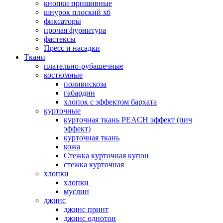
кнопки пришивные
шнурок плоский хб
фиксаторы
прочая фурнитура
фастексы
Пресс и насадки
Ткани
плательно-рубашечные
костюмные
поливискоза
габардин
хлопок с эффектом бархата
курточные
курточная ткань PEACH эффект (пич
эффект)
курточная ткань
кожа
Стежка курточная купон
стежка курточная
хлопки
хлопки
муслин
джинс
джинс принт
джинс однотон