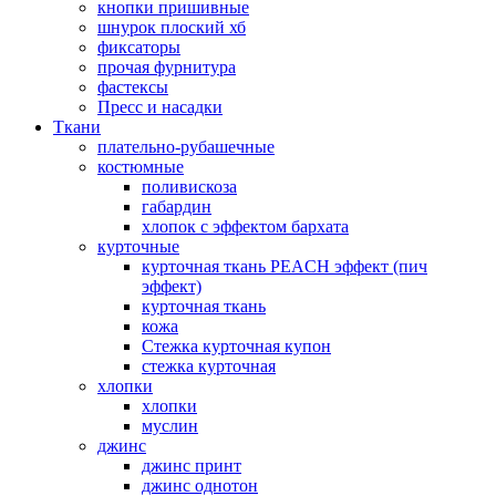
кнопки пришивные
шнурок плоский хб
фиксаторы
прочая фурнитура
фастексы
Пресс и насадки
Ткани
плательно-рубашечные
костюмные
поливискоза
габардин
хлопок с эффектом бархата
курточные
курточная ткань PEACH эффект (пич
эффект)
курточная ткань
кожа
Стежка курточная купон
стежка курточная
хлопки
хлопки
муслин
джинс
джинс принт
джинс однотон