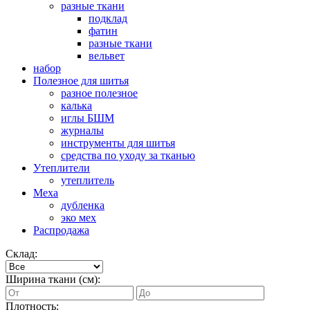
разные ткани
подклад
фатин
разные ткани
вельвет
набор
Полезное для шитья
разное полезное
калька
иглы БШМ
журналы
инструменты для шитья
средства по уходу за тканью
Утеплители
утеплитель
Меха
дубленка
эко мех
Распродажа
Склад:
Ширина ткани (см):
Плотность: