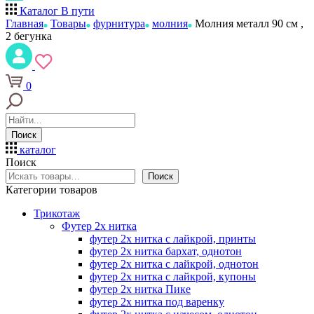
Каталог
В пути
Главная
Товары
фурнитура
молния
Молния металл 90 см ,
2 бегунка
0
Поиск
каталог
Поиск
Поиск
Категории товаров
Трикотаж
Футер 2х нитка
футер 2х нитка с лайкрой, принты
футер 2х нитка бархат, однотон
футер 2х нитка с лайкрой, однотон
футер 2х нитка с лайкрой, купоны
футер 2х нитка Пике
футер 2х нитка под варенку