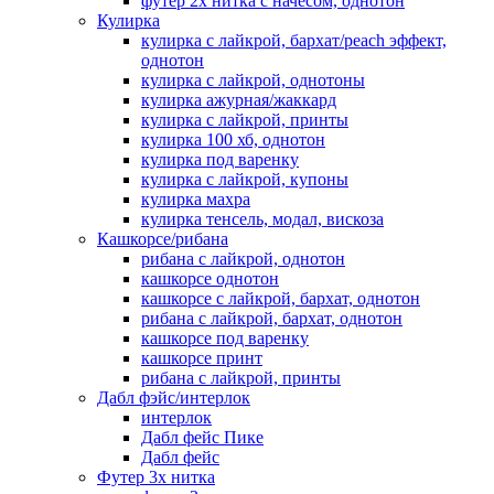
футер 2х нитка с начесом, однотон
Кулирка
кулирка с лайкрой, бархат/peach эффект,
однотон
кулирка с лайкрой, однотоны
кулирка ажурная/жаккард
кулирка с лайкрой, принты
кулирка 100 хб, однотон
кулирка под варенку
кулирка с лайкрой, купоны
кулирка махра
кулирка тенсель, модал, вискоза
Кашкорсе/рибана
рибана с лайкрой, однотон
кашкорсе однотон
кашкорсе с лайкрой, бархат, однотон
рибана с лайкрой, бархат, однотон
кашкорсе под варенку
кашкорсе принт
рибана с лайкрой, принты
Дабл фэйс/интерлок
интерлок
Дабл фейс Пике
Дабл фейс
Футер 3х нитка