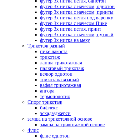
футер 3х нитка петля, однотон
футер 3х нитка с начесом, однотон
футер 3х нитка с начесом, принты
футер 3х нитка петля под варенку
футер 3х нитка с начесом Пике
футер 3х нитка петля, принт
футер 3х нитка с начесом, пухлый
футер 3х нитка на меху
Трикотаж разный
пике лакоста
трикотаж
лапша трикотажная
пальтовый трикотаж
велюр однотон
трикотаж вязаный
вафля трикотажная
ангора
термополотно
Спорт трикотаж
бифлекс
эскада/джерси
замша на трикотажной основе
замша на трикотажной основе
Флис
флис однотон