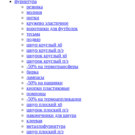
фурнитура
резинка
молния
нитки
кружево эластичное
воротники для футболок
тесьма
подвяз
шнур круглый хб
шнур круглый п/э
шнурок круглый хб
шнурок круглый п/э
-50% на термотрансферы
бирка
лампасы
-50% на нашивки
кнопки пластиковые
помпоны
-50% на термоаппликации
шнур плоский хб
шнурок плоский п/э
наконечники для шнура
клеевая
металлофурнитура
шнур плоский п/э