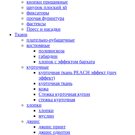
кнопки пришивные
шнурок плоский хб
фиксаторы
прочая фурнитура
фастексы
Пресс и насадки
Ткани
плательно-рубашечные
костюмные
поливискоза
габардин
хлопок с эффектом бархата
курточные
курточная ткань PEACH эффект (пич
эффект)
курточная ткань
кожа
Стежка курточная купон
стежка курточная
хлопки
хлопки
муслин
джинс
джинс принт
джинс однотон