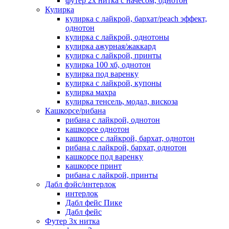
футер 2х нитка с начесом, однотон
Кулирка
кулирка с лайкрой, бархат/peach эффект,
однотон
кулирка с лайкрой, однотоны
кулирка ажурная/жаккард
кулирка с лайкрой, принты
кулирка 100 хб, однотон
кулирка под варенку
кулирка с лайкрой, купоны
кулирка махра
кулирка тенсель, модал, вискоза
Кашкорсе/рибана
рибана с лайкрой, однотон
кашкорсе однотон
кашкорсе с лайкрой, бархат, однотон
рибана с лайкрой, бархат, однотон
кашкорсе под варенку
кашкорсе принт
рибана с лайкрой, принты
Дабл фэйс/интерлок
интерлок
Дабл фейс Пике
Дабл фейс
Футер 3х нитка