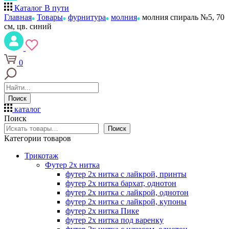
Каталог
В пути
Главная
Товары
фурнитура
молния
молния спираль №5, 70
см, цв. синий
0
Поиск
каталог
Поиск
Поиск
Категории товаров
Трикотаж
Футер 2х нитка
футер 2х нитка с лайкрой, принты
футер 2х нитка бархат, однотон
футер 2х нитка с лайкрой, однотон
футер 2х нитка с лайкрой, купоны
футер 2х нитка Пике
футер 2х нитка под варенку