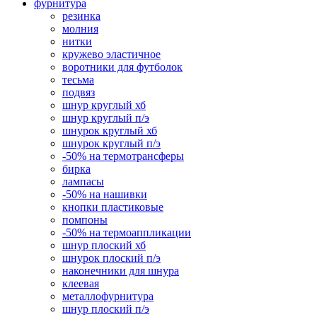
фурнитура
резинка
молния
нитки
кружево эластичное
воротники для футболок
тесьма
подвяз
шнур круглый хб
шнур круглый п/э
шнурок круглый хб
шнурок круглый п/э
-50% на термотрансферы
бирка
лампасы
-50% на нашивки
кнопки пластиковые
помпоны
-50% на термоаппликации
шнур плоский хб
шнурок плоский п/э
наконечники для шнура
клеевая
металлофурнитура
шнур плоский п/э