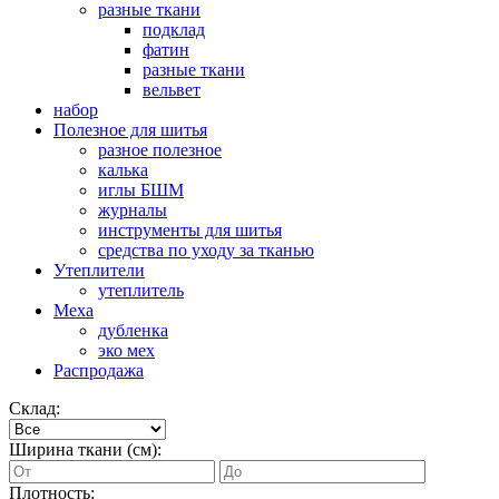
разные ткани
подклад
фатин
разные ткани
вельвет
набор
Полезное для шитья
разное полезное
калька
иглы БШМ
журналы
инструменты для шитья
средства по уходу за тканью
Утеплители
утеплитель
Меха
дубленка
эко мех
Распродажа
Склад:
Ширина ткани (см):
Плотность: