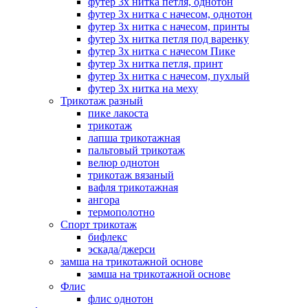
футер 3х нитка петля, однотон
футер 3х нитка с начесом, однотон
футер 3х нитка с начесом, принты
футер 3х нитка петля под варенку
футер 3х нитка с начесом Пике
футер 3х нитка петля, принт
футер 3х нитка с начесом, пухлый
футер 3х нитка на меху
Трикотаж разный
пике лакоста
трикотаж
лапша трикотажная
пальтовый трикотаж
велюр однотон
трикотаж вязаный
вафля трикотажная
ангора
термополотно
Спорт трикотаж
бифлекс
эскада/джерси
замша на трикотажной основе
замша на трикотажной основе
Флис
флис однотон