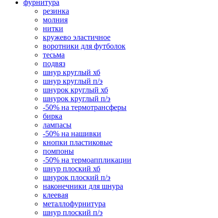
фурнитура
резинка
молния
нитки
кружево эластичное
воротники для футболок
тесьма
подвяз
шнур круглый хб
шнур круглый п/э
шнурок круглый хб
шнурок круглый п/э
-50% на термотрансферы
бирка
лампасы
-50% на нашивки
кнопки пластиковые
помпоны
-50% на термоаппликации
шнур плоский хб
шнурок плоский п/э
наконечники для шнура
клеевая
металлофурнитура
шнур плоский п/э