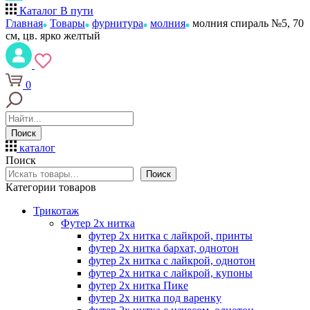
Каталог
В пути
Главная
Товары
фурнитура
молния
молния спираль №5, 70
см, цв. ярко желтый
0
Поиск
каталог
Поиск
Поиск
Категории товаров
Трикотаж
Футер 2х нитка
футер 2х нитка с лайкрой, принты
футер 2х нитка бархат, однотон
футер 2х нитка с лайкрой, однотон
футер 2х нитка с лайкрой, купоны
футер 2х нитка Пике
футер 2х нитка под варенку