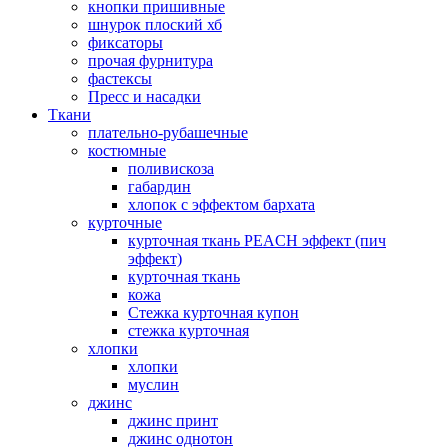
кнопки пришивные
шнурок плоский хб
фиксаторы
прочая фурнитура
фастексы
Пресс и насадки
Ткани
плательно-рубашечные
костюмные
поливискоза
габардин
хлопок с эффектом бархата
курточные
курточная ткань PEACH эффект (пич
эффект)
курточная ткань
кожа
Стежка курточная купон
стежка курточная
хлопки
хлопки
муслин
джинс
джинс принт
джинс однотон