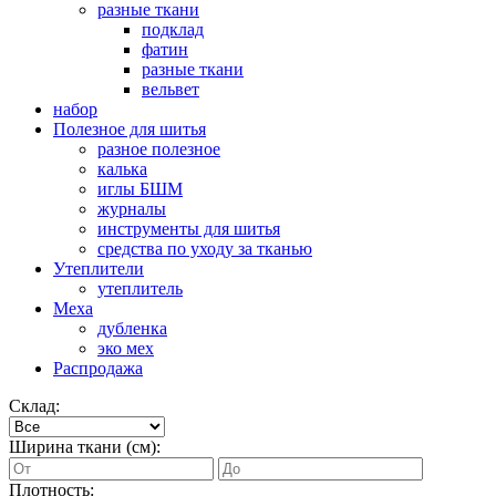
разные ткани
подклад
фатин
разные ткани
вельвет
набор
Полезное для шитья
разное полезное
калька
иглы БШМ
журналы
инструменты для шитья
средства по уходу за тканью
Утеплители
утеплитель
Меха
дубленка
эко мех
Распродажа
Склад:
Ширина ткани (см):
Плотность: