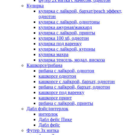
футер 2х нитка с начесом, однотон
Кулирка
кулирка с лайкрой, бархат/peach эффект,
однотон
кулирка с лайкрой, однотоны
кулирка ажурная/жаккард
кулирка с лайкрой, принты
кулирка 100 хб, однотон
кулирка под варенку
кулирка с лайкрой, купоны
кулирка махра
кулирка тенсель, модал, вискоза
Кашкорсе/рибана
рибана с лайкрой, однотон
кашкорсе однотон
кашкорсе с лайкрой, бархат, однотон
рибана с лайкрой, бархат, однотон
кашкорсе под варенку
кашкорсе принт
рибана с лайкрой, принты
Дабл фэйс/интерлок
интерлок
Дабл фейс Пике
Дабл фейс
Футер 3х нитка