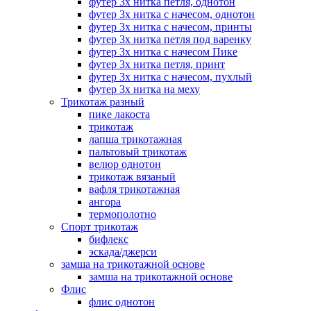
футер 3х нитка петля, однотон
футер 3х нитка с начесом, однотон
футер 3х нитка с начесом, принты
футер 3х нитка петля под варенку
футер 3х нитка с начесом Пике
футер 3х нитка петля, принт
футер 3х нитка с начесом, пухлый
футер 3х нитка на меху
Трикотаж разный
пике лакоста
трикотаж
лапша трикотажная
пальтовый трикотаж
велюр однотон
трикотаж вязаный
вафля трикотажная
ангора
термополотно
Спорт трикотаж
бифлекс
эскада/джерси
замша на трикотажной основе
замша на трикотажной основе
Флис
флис однотон