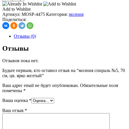
молния
спираль
Add to Wishlist
№5,
Артикул:
MOSP-4475
Категория:
молния
70
Поделиться:
см,
цв.
ярко
Отзывы (0)
желтый
Отзывы
Отзывов пока нет.
Будьте первым, кто оставил отзыв на “молния спираль №5, 70
см, цв. ярко желтый”
Ваш адрес email не будет опубликован.
Обязательные поля
помечены
*
Ваша оценка
*
Ваш отзыв
*