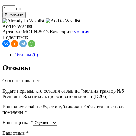
Количество
шт.
товара
В корзину
молния
трактор
Add to Wishlist
№5
Артикул:
MOLN-8013
Категория:
молния
Premium
Поделиться:
18см
никель
цв
Отзывы (0)
розовато
лиловый
Отзывы
(D206)
Отзывов пока нет.
Будьте первым, кто оставил отзыв на “молния трактор №5
Premium 18см никель цв розовато лиловый (D206)”
Ваш адрес email не будет опубликован.
Обязательные поля
помечены
*
Ваша оценка
*
Ваш отзыв
*