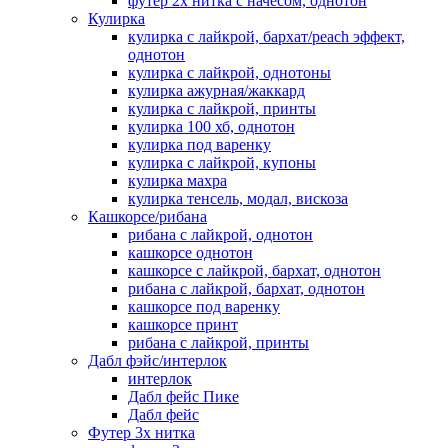
футер 2х нитка с начесом, однотон
Кулирка
кулирка с лайкрой, бархат/peach эффект,
однотон
кулирка с лайкрой, однотоны
кулирка ажурная/жаккард
кулирка с лайкрой, принты
кулирка 100 хб, однотон
кулирка под варенку
кулирка с лайкрой, купоны
кулирка махра
кулирка тенсель, модал, вискоза
Кашкорсе/рибана
рибана с лайкрой, однотон
кашкорсе однотон
кашкорсе с лайкрой, бархат, однотон
рибана с лайкрой, бархат, однотон
кашкорсе под варенку
кашкорсе принт
рибана с лайкрой, принты
Дабл фэйс/интерлок
интерлок
Дабл фейс Пике
Дабл фейс
Футер 3х нитка