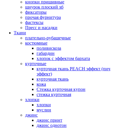
кнопки пришивные
шнурок плоский хб
фиксаторы
прочая фурнитура
фастексы
Пресс и насадки
Ткани
плательно-рубашечные
костюмные
поливискоза
габардин
хлопок с эффектом бархата
курточные
курточная ткань PEACH эффект (пич
эффект)
курточная ткань
кожа
Стежка курточная купон
стежка курточная
хлопки
хлопки
муслин
джинс
джинс принт
джинс однотон