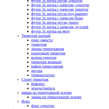
футер 3х нитка петля, однотон
футер 3х нитка с начесом, однотон
футер 3х нитка с начесом, принты
футер 3х нитка петля под варенку
футер 3х нитка с начесом Пике
футер 3х нитка петля, принт
футер 3х нитка с начесом, пухлый
футер 3х нитка на меху
Трикотаж разный
пике лакоста
трикотаж
лапша трикотажная
пальтовый трикотаж
велюр однотон
трикотаж вязаный
вафля трикотажная
ангора
термополотно
Спорт трикотаж
бифлекс
эскада/джерси
замша на трикотажной основе
замша на трикотажной основе
Флис
флис однотон