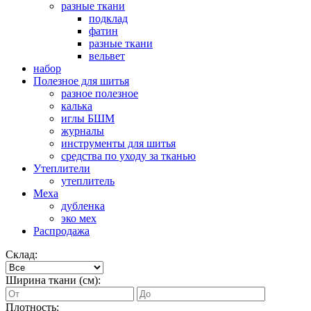
разные ткани
подклад
фатин
разные ткани
вельвет
набор
Полезное для шитья
разное полезное
калька
иглы БШМ
журналы
инструменты для шитья
средства по уходу за тканью
Утеплители
утеплитель
Меха
дубленка
эко мех
Распродажа
Склад:
Ширина ткани (см):
Плотность: