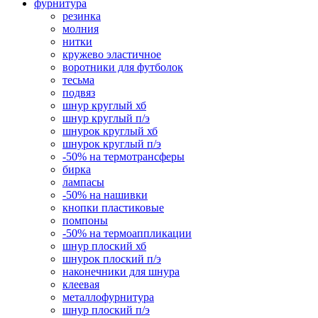
фурнитура
резинка
молния
нитки
кружево эластичное
воротники для футболок
тесьма
подвяз
шнур круглый хб
шнур круглый п/э
шнурок круглый хб
шнурок круглый п/э
-50% на термотрансферы
бирка
лампасы
-50% на нашивки
кнопки пластиковые
помпоны
-50% на термоаппликации
шнур плоский хб
шнурок плоский п/э
наконечники для шнура
клеевая
металлофурнитура
шнур плоский п/э