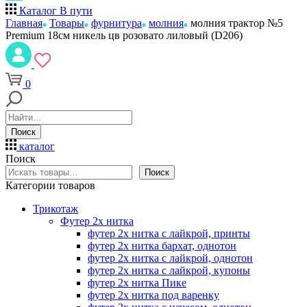
Каталог
В пути
Главная
Товары
фурнитура
молния
молния трактор №5
Premium 18см никель цв розовато лиловый (D206)
0
Поиск
каталог
Поиск
Поиск
Категории товаров
Трикотаж
Футер 2х нитка
футер 2х нитка с лайкрой, принты
футер 2х нитка бархат, однотон
футер 2х нитка с лайкрой, однотон
футер 2х нитка с лайкрой, купоны
футер 2х нитка Пике
футер 2х нитка под варенку