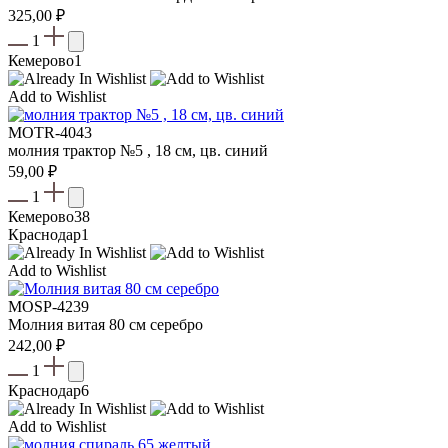
325,00
₽
1
Кемерово
1
Add to Wishlist
МOTR-4043
молния трактор №5 , 18 см, цв. синий
59,00
₽
1
Кемерово
38
Краснодар
1
Add to Wishlist
МOSP-4239
Молния витая 80 см серебро
242,00
₽
1
Краснодар
6
Add to Wishlist