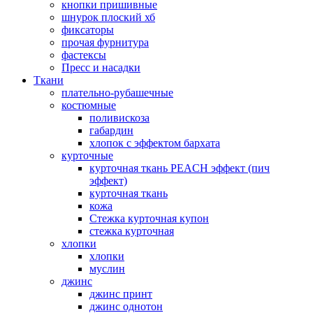
кнопки пришивные
шнурок плоский хб
фиксаторы
прочая фурнитура
фастексы
Пресс и насадки
Ткани
плательно-рубашечные
костюмные
поливискоза
габардин
хлопок с эффектом бархата
курточные
курточная ткань PEACH эффект (пич
эффект)
курточная ткань
кожа
Стежка курточная купон
стежка курточная
хлопки
хлопки
муслин
джинс
джинс принт
джинс однотон