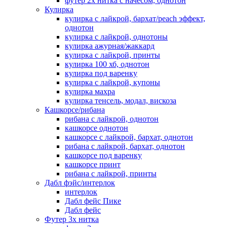
футер 2х нитка с начесом, однотон
Кулирка
кулирка с лайкрой, бархат/peach эффект,
однотон
кулирка с лайкрой, однотоны
кулирка ажурная/жаккард
кулирка с лайкрой, принты
кулирка 100 хб, однотон
кулирка под варенку
кулирка с лайкрой, купоны
кулирка махра
кулирка тенсель, модал, вискоза
Кашкорсе/рибана
рибана с лайкрой, однотон
кашкорсе однотон
кашкорсе с лайкрой, бархат, однотон
рибана с лайкрой, бархат, однотон
кашкорсе под варенку
кашкорсе принт
рибана с лайкрой, принты
Дабл фэйс/интерлок
интерлок
Дабл фейс Пике
Дабл фейс
Футер 3х нитка