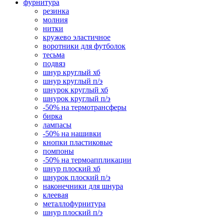
фурнитура
резинка
молния
нитки
кружево эластичное
воротники для футболок
тесьма
подвяз
шнур круглый хб
шнур круглый п/э
шнурок круглый хб
шнурок круглый п/э
-50% на термотрансферы
бирка
лампасы
-50% на нашивки
кнопки пластиковые
помпоны
-50% на термоаппликации
шнур плоский хб
шнурок плоский п/э
наконечники для шнура
клеевая
металлофурнитура
шнур плоский п/э