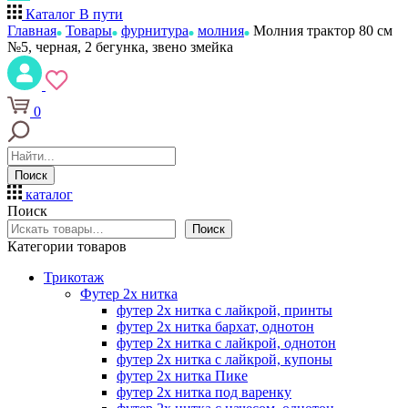
Каталог
В пути
Главная
Товары
фурнитура
молния
Молния трактор 80 см
№5, черная, 2 бегунка, звено змейка
0
Поиск
каталог
Поиск
Поиск
Категории товаров
Трикотаж
Футер 2х нитка
футер 2х нитка с лайкрой, принты
футер 2х нитка бархат, однотон
футер 2х нитка с лайкрой, однотон
футер 2х нитка с лайкрой, купоны
футер 2х нитка Пике
футер 2х нитка под варенку