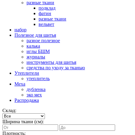
разные ткани
подклад
фатин
разные ткани
вельвет
набор
Полезное для шитья
разное полезное
калька
иглы БШМ
журналы
инструменты для шитья
средства по уходу за тканью
Утеплители
утеплитель
Меха
дубленка
эко мех
Распродажа
Склад:
Ширина ткани (см):
Плотность: