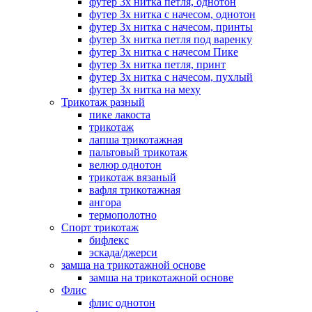
футер 3х нитка петля, однотон
футер 3х нитка с начесом, однотон
футер 3х нитка с начесом, принты
футер 3х нитка петля под варенку
футер 3х нитка с начесом Пике
футер 3х нитка петля, принт
футер 3х нитка с начесом, пухлый
футер 3х нитка на меху
Трикотаж разный
пике лакоста
трикотаж
лапша трикотажная
пальтовый трикотаж
велюр однотон
трикотаж вязаный
вафля трикотажная
ангора
термополотно
Спорт трикотаж
бифлекс
эскада/джерси
замша на трикотажной основе
замша на трикотажной основе
Флис
флис однотон