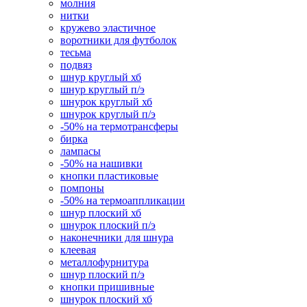
молния
нитки
кружево эластичное
воротники для футболок
тесьма
подвяз
шнур круглый хб
шнур круглый п/э
шнурок круглый хб
шнурок круглый п/э
-50% на термотрансферы
бирка
лампасы
-50% на нашивки
кнопки пластиковые
помпоны
-50% на термоаппликации
шнур плоский хб
шнурок плоский п/э
наконечники для шнура
клеевая
металлофурнитура
шнур плоский п/э
кнопки пришивные
шнурок плоский хб