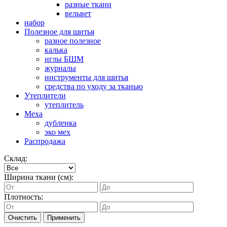
разные ткани
вельвет
набор
Полезное для шитья
разное полезное
калька
иглы БШМ
журналы
инструменты для шитья
средства по уходу за тканью
Утеплители
утеплитель
Меха
дубленка
эко мех
Распродажа
Склад:
Ширина ткани (см):
Плотность:
Очистить
Применить