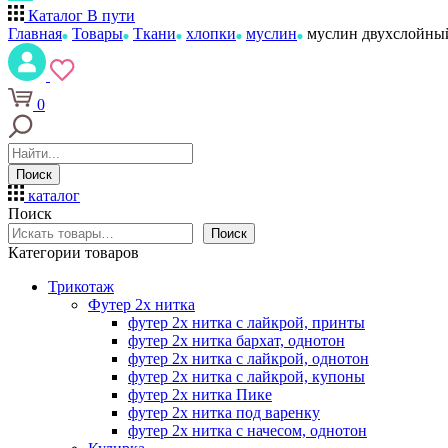
Каталог
В пути
Главная
Товары
Ткани
хлопки
муслин
муслин двухслойный
0
Поиск
каталог
Поиск
Поиск
Категории товаров
Трикотаж
Футер 2х нитка
футер 2х нитка с лайкрой, принты
футер 2х нитка бархат, однотон
футер 2х нитка с лайкрой, однотон
футер 2х нитка с лайкрой, купоны
футер 2х нитка Пике
футер 2х нитка под варенку
футер 2х нитка с начесом, однотон