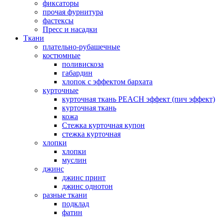
фиксаторы
прочая фурнитура
фастексы
Пресс и насадки
Ткани
плательно-рубашечные
костюмные
поливискоза
габардин
хлопок с эффектом бархата
курточные
курточная ткань PEACH эффект (пич эффект)
курточная ткань
кожа
Стежка курточная купон
стежка курточная
хлопки
хлопки
муслин
джинс
джинс принт
джинс однотон
разные ткани
подклад
фатин