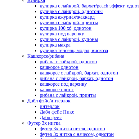
Кулирка
кулирка с лайкрой, бархат/peach эффект, одно
кулирка с лайкрой, однотоны
кулирка ажурная/жаккард
кулирка с лайкрой, принты
кулирка 100 хб, однотон
кулирка под варенку
кулирка с лайкрой, купоны
кулирка махра
кулирка тенсель, модал, вискоза
Кашкорсе/рибана
рибана с лайкрой, однотон
кашкорсе однотон
кашкорсе с лайкрой, бархат, однотон
рибана с лайкрой, бархат, однотон
кашкорсе под варенку
кашкорсе принт
рибана с лайкрой, принты
Дабл фэйс/интерлок
интерлок
Дабл фейс Пике
Дабл фейс
Футер 3х нитка
футер 3х нитка петля, однотон
футер 3х нитка с начесом, однотон