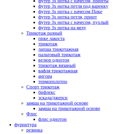
футер 3х нитка с начесом, принты
футер 3х нитка петля под варенку
футер 3х нитка с начесом Пике
футер 3х нитка петля, принт
футер 3х нитка с начесом, пухлый
футер 3х нитка на меху
Трикотаж разный
пике лакоста
трикотаж
лапша трикотажная
пальтовый трикотаж
велюр однотон
трикотаж вязаный
вафля трикотажная
ангора
термополотно
Спорт трикотаж
бифлекс
эскада/джерси
замша на трикотажной основе
замша на трикотажной основе
Флис
флис однотон
фурнитура
резинка