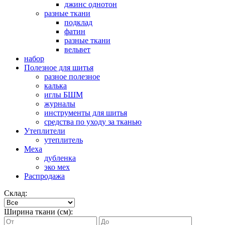
джинс однотон
разные ткани
подклад
фатин
разные ткани
вельвет
набор
Полезное для шитья
разное полезное
калька
иглы БШМ
журналы
инструменты для шитья
средства по уходу за тканью
Утеплители
утеплитель
Меха
дубленка
эко мех
Распродажа
Склад:
Ширина ткани (см):