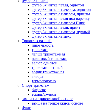
Футер 3х нитка
футер 3х нитка петля, однотон
футер 3х нитка с начесом, однотон
футер 3х нитка с начесом, принты
футер 3х нитка петля под варенку
футер 3х нитка с начесом Пике
футер 3х нитка петля, принт
футер 3х нитка с начесом, пухлый
футер 3х нитка на меху
Трикотаж разный
пике лакоста
трикотаж
лапша трикотажная
пальтовый трикотаж
велюр однотон
трикотаж вязаный
вафля трикотажная
ангора
термополотно
Спорт трикотаж
бифлекс
эскада/джерси
замша на трикотажной основе
замша на трикотажной основе
Флис