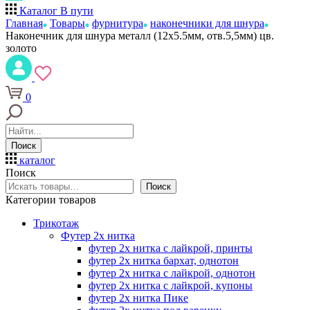
Каталог
В пути
Главная
Товары
фурнитура
наконечники для шнура
Наконечник для шнура металл (12х5.5мм, отв.5,5мм) цв.
золото
0
Поиск
каталог
Поиск
Поиск
Категории товаров
Трикотаж
Футер 2х нитка
футер 2х нитка с лайкрой, принты
футер 2х нитка бархат, однотон
футер 2х нитка с лайкрой, однотон
футер 2х нитка с лайкрой, купоны
футер 2х нитка Пике