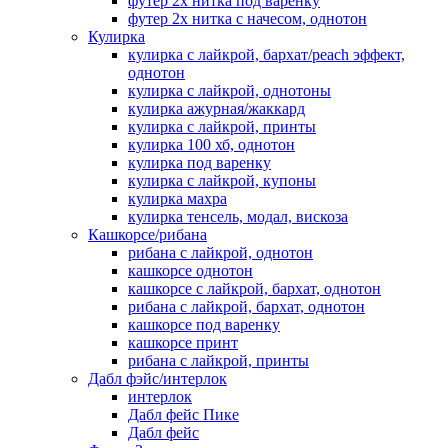
футер 2х нитка под варенку
футер 2х нитка с начесом, однотон
Кулирка
кулирка с лайкрой, бархат/peach эффект,
однотон
кулирка с лайкрой, однотоны
кулирка ажурная/жаккард
кулирка с лайкрой, принты
кулирка 100 хб, однотон
кулирка под варенку
кулирка с лайкрой, купоны
кулирка махра
кулирка тенсель, модал, вискоза
Кашкорсе/рибана
рибана с лайкрой, однотон
кашкорсе однотон
кашкорсе с лайкрой, бархат, однотон
рибана с лайкрой, бархат, однотон
кашкорсе под варенку
кашкорсе принт
рибана с лайкрой, принты
Дабл фэйс/интерлок
интерлок
Дабл фейс Пике
Дабл фейс