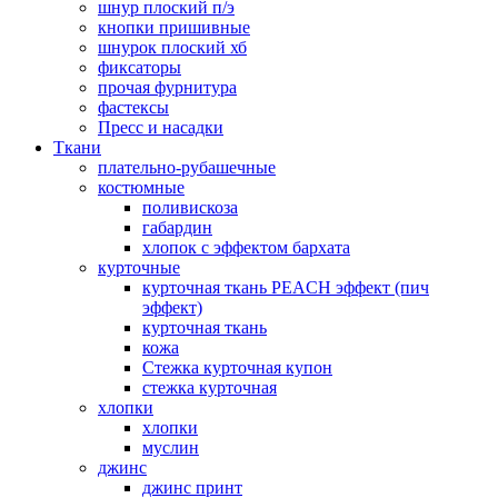
шнур плоский п/э
кнопки пришивные
шнурок плоский хб
фиксаторы
прочая фурнитура
фастексы
Пресс и насадки
Ткани
плательно-рубашечные
костюмные
поливискоза
габардин
хлопок с эффектом бархата
курточные
курточная ткань PEACH эффект (пич
эффект)
курточная ткань
кожа
Стежка курточная купон
стежка курточная
хлопки
хлопки
муслин
джинс
джинс принт