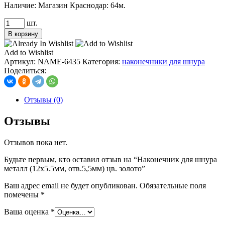
Наличие:
Магазин Краснодар: 64м.
Количество
шт.
товара
В корзину
Наконечник
для
Add to Wishlist
шнура
Артикул:
NAME-6435
Категория:
наконечники для шнура
металл
Поделиться:
(12х5.5мм,
отв.5,5мм)
цв.
Отзывы (0)
золото
Отзывы
Отзывов пока нет.
Будьте первым, кто оставил отзыв на “Наконечник для шнура
металл (12х5.5мм, отв.5,5мм) цв. золото”
Ваш адрес email не будет опубликован.
Обязательные поля
помечены
*
Ваша оценка
*