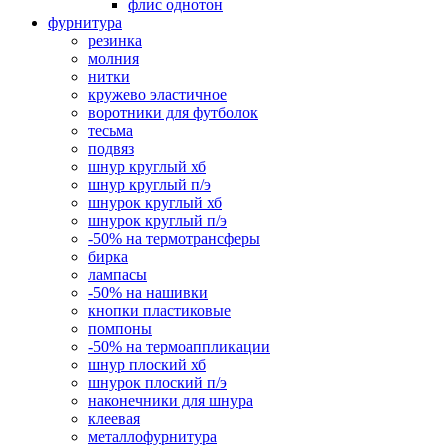
флис однотон
фурнитура
резинка
молния
нитки
кружево эластичное
воротники для футболок
тесьма
подвяз
шнур круглый хб
шнур круглый п/э
шнурок круглый хб
шнурок круглый п/э
-50% на термотрансферы
бирка
лампасы
-50% на нашивки
кнопки пластиковые
помпоны
-50% на термоаппликации
шнур плоский хб
шнурок плоский п/э
наконечники для шнура
клеевая
металлофурнитура