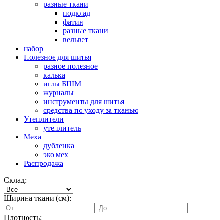
разные ткани
подклад
фатин
разные ткани
вельвет
набор
Полезное для шитья
разное полезное
калька
иглы БШМ
журналы
инструменты для шитья
средства по уходу за тканью
Утеплители
утеплитель
Меха
дубленка
эко мех
Распродажа
Склад:
Ширина ткани (см):
Плотность: