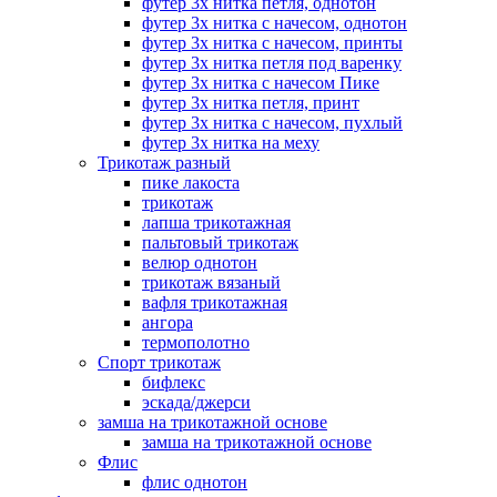
футер 3х нитка петля, однотон
футер 3х нитка с начесом, однотон
футер 3х нитка с начесом, принты
футер 3х нитка петля под варенку
футер 3х нитка с начесом Пике
футер 3х нитка петля, принт
футер 3х нитка с начесом, пухлый
футер 3х нитка на меху
Трикотаж разный
пике лакоста
трикотаж
лапша трикотажная
пальтовый трикотаж
велюр однотон
трикотаж вязаный
вафля трикотажная
ангора
термополотно
Спорт трикотаж
бифлекс
эскада/джерси
замша на трикотажной основе
замша на трикотажной основе
Флис
флис однотон