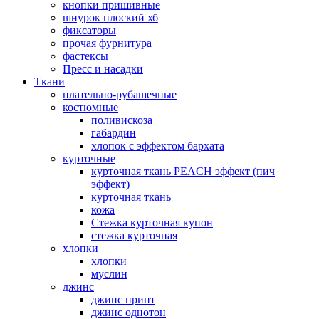
кнопки пришивные
шнурок плоский хб
фиксаторы
прочая фурнитура
фастексы
Пресс и насадки
Ткани
плательно-рубашечные
костюмные
поливискоза
габардин
хлопок с эффектом бархата
курточные
курточная ткань PEACH эффект (пич
эффект)
курточная ткань
кожа
Стежка курточная купон
стежка курточная
хлопки
хлопки
муслин
джинс
джинс принт
джинс однотон