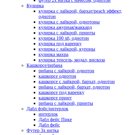
футер 2х нитка с начесом, однотон
Кулирка
кулирка с лайкрой, бархат/peach эффект,
однотон
кулирка с лайкрой, однотоны
кулирка ажурная/жаккард
кулирка с лайкрой, принты
кулирка 100 хб, однотон
кулирка под варенку
кулирка с лайкрой, купоны
кулирка махра
кулирка тенсель, модал, вискоза
Кашкорсе/рибана
рибана с лайкрой, однотон
кашкорсе однотон
кашкорсе с лайкрой, бархат, однотон
рибана с лайкрой, бархат, однотон
кашкорсе под варенку
кашкорсе принт
рибана с лайкрой, принты
Дабл фэйс/интерлок
интерлок
Дабл фейс Пике
Дабл фейс
Футер 3х нитка