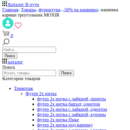
Каталог
В пути
Главная
Товары
фурнитура
-50% на нашивки
нашивка
карман треугольник MOXIR
0
Поиск
каталог
Поиск
Поиск
Категории товаров
Трикотаж
Футер 2х нитка
футер 2х нитка с лайкрой, принты
футер 2х нитка бархат, однотон
футер 2х нитка с лайкрой, однотон
футер 2х нитка с лайкрой, купоны
футер 2х нитка Пике
футер 2х нитка под варенку