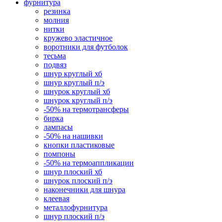
фурнитура
резинка
молния
нитки
кружево эластичное
воротники для футболок
тесьма
подвяз
шнур круглый хб
шнур круглый п/э
шнурок круглый хб
шнурок круглый п/э
-50% на термотрансферы
бирка
лампасы
-50% на нашивки
кнопки пластиковые
помпоны
-50% на термоаппликации
шнур плоский хб
шнурок плоский п/э
наконечники для шнура
клеевая
металлофурнитура
шнур плоский п/э